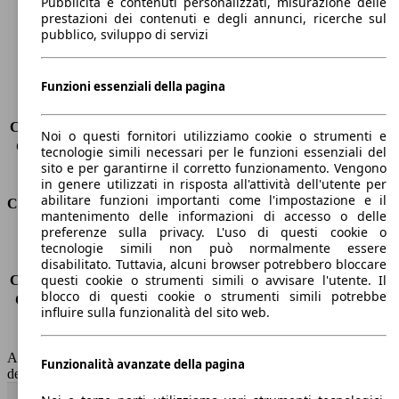
Pubblicità e contenuti personalizzati, misurazione delle
Passo
2820 mm
prestazioni dei contenuti e degli annunci, ricerche sul
Peso massimo
2105 kg
pubblico, sviluppo di servizi
Carico massimo
-
Porte
4
Funzioni essenziali della pagina
Sedili
5
Carico sul tetto
-
Capacità di traino (senza freni)
-
Noi o questi fornitori utilizziamo cookie o strumenti e
Capacità di traino (con freni)
1600 kg
tecnologie simili necessari per le funzioni essenziali del
Volume del bagagliaio
480 l
sito e per garantirne il corretto funzionamento. Vengono
in genere utilizzati in risposta all'attività dell'utente per
abilitare funzioni importanti come l'impostazione e il
Consumi
mantenimento delle informazioni di accesso o delle
preferenze sulla privacy. L'uso di questi cookie o
Emissioni di CO2*
165 g/km (komb.)
tecnologie simili non può normalmente essere
Consumo (urbano)
-
disabilitato. Tuttavia, alcuni browser potrebbero bloccare
questi cookie o strumenti simili o avvisare l'utente. Il
Consumo (extra-urbano)
-
blocco di questi cookie o strumenti simili potrebbe
Consumo (combinato)*
-
influire sulla funzionalità del sito web.
Classe di emissione
Euro 6
Capacità del serbatoio
58 l
AutoScout24 non si assume alcuna responsabilità per la correttezza
Funzionalità avanzate della pagina
dei dati.