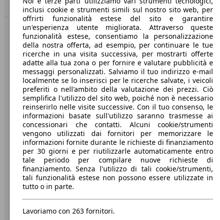
Noi e terze parti utilizziamo vari strumenti tecnologici,
Torna su
inclusi cookie e strumenti simili sul nostro sito web, per
offrirti funzionalità estese del sito e garantire
un'esperienza utente migliorata. Attraverso queste
funzionalità estese, consentiamo la personalizzazione
Benvenuti su AutoScout24, il mercato auto europeo.
della nostra offerta, ad esempio, per continuare le tue
ricerche in una visita successiva, per mostrarti offerte
Società
adatte alla tua zona o per fornire e valutare pubblicità e
messaggi personalizzati. Salviamo il tuo indirizzo e-mail
localmente se lo inserisci per le ricerche salvate, i veicoli
A proposito di AutoScout24
preferiti o nell'ambito della valutazione dei prezzi. Ciò
semplifica l'utilizzo del sito web, poiché non è necessario
Stampa
reinserirlo nelle visite successive. Con il tuo consenso, le
informazioni basate sull'utilizzo saranno trasmesse ai
Media
concessionari che contatti. Alcuni cookie/strumenti
vengono utilizzati dai fornitori per memorizzare le
Condizioni generali
informazioni fornite durante le richieste di finanziamento
per 30 giorni e per riutilizzarle automaticamente entro
Informazioni
tale periodo per compilare nuove richieste di
Privacy
finanziamento. Senza l'utilizzo di tali cookie/strumenti,
tali funzionalità estese non possono essere utilizzate in
Dichiarazione di Accessibilità
tutto o in parte.
Servizi
Lavoriamo con 263 fornitori.
Area rivenditori