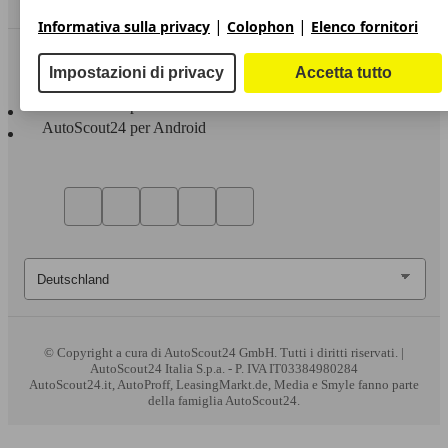
|
|
Informativa sulla privacy
Colophon
Elenco fornitori
Sempre con te
Impostazioni di privacy
Accetta tutto
AutoScout24 per iOS
AutoScout24 per Android
© Copyright
a cura di AutoScout24 GmbH. Tutti i diritti riservati. |
AutoScout24 Italia S.p.a. - P. IVA IT03384980284
AutoScout24.it, AutoProff, LeasingMarkt.de, Media e Smyle fanno parte
della famiglia AutoScout24.