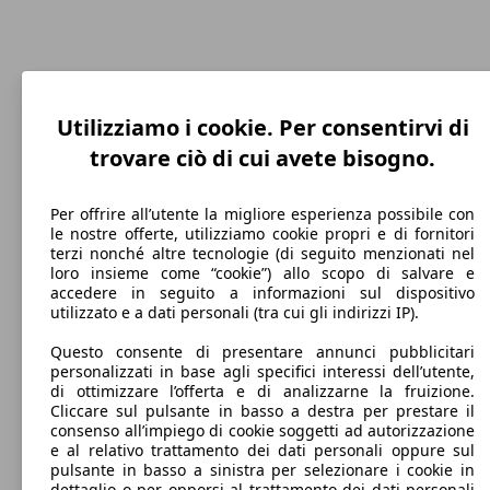
Utilizziamo i cookie. Per consentirvi di
trovare ciò di cui avete bisogno.
240 km/h
Per offrire all’utente la migliore esperienza possibile con
le nostre offerte, utilizziamo cookie propri e di fornitori
Velocità massima
terzi nonché altre tecnologie (di seguito menzionati nel
loro insieme come “cookie”) allo scopo di salvare e
accedere in seguito a informazioni sul dispositivo
utilizzato e a dati personali (tra cui gli indirizzi IP).
Benzina
Questo consente di presentare annunci pubblicitari
personalizzati in base agli specifici interessi dell’utente,
Carburante
di ottimizzare l’offerta e di analizzarne la fruizione.
Cliccare sul pulsante in basso a destra per prestare il
consenso all’impiego di cookie soggetti ad autorizzazione
e al relativo trattamento dei dati personali oppure sul
pulsante in basso a sinistra per selezionare i cookie in
165 g/km
dettaglio o per opporsi al trattamento dei dati personali