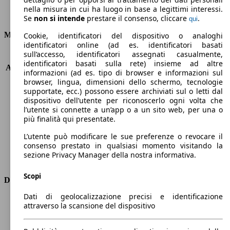
nella misura in cui ha luogo in base a legittimi interessi.
Emissioni di CO2 (combinato)*
Se
non si intende
prestare il consenso, cliccare
.
qui
Motore e Prestazioni
Cookie, identificatori del dispositivo o analoghi
identificatori online (ad es. identificatori basati
sull’accesso, identificatori assegnati casualmente,
KW (PS)
206 kW (280 PS)
identificatori basati sulla rete) insieme ad altre
Accelerazione (0-100 km/h)
5.2s
informazioni (ad es. tipo di browser e informazioni sul
Velocità massima (km/h)
240 km/h
browser, lingua, dimensioni dello schermo, tecnologie
Numero di marce
8
supportate, ecc.) possono essere archiviati sul o letti dal
dispositivo dell’utente per riconoscerlo ogni volta che
Coppia
400 nm
l’utente si connette a un’app o a un sito web, per una o
Cilindrata
1995 ccm
più finalità qui presentate.
Carburante
Benzina
Cilindri
4
L’utente può modificare le sue preferenze o revocare il
consenso prestato in qualsiasi momento visitando la
Trasmissione
Automatico
sezione Privacy Manager della nostra informativa.
Tipo di trazione
Integrale
Scopi
Dimensioni
Dati di geolocalizzazione precisi e identificazione
Lunghezza
4650 mm
attraverso la scansione del dispositivo
Altezza
1430 mm
Larghezza
1860 mm