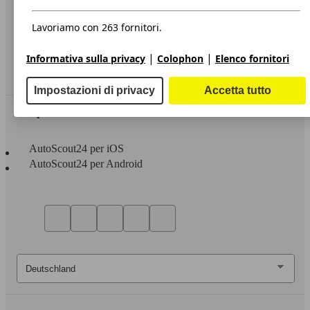
Privacy
Dichiarazione di Accessibilità
Lavoriamo con 263 fornitori.
Servizi
|
|
Informativa sulla privacy
Colophon
Elenco fornitori
Area rivenditori
Impostazioni di privacy
Accetta tutto
Sempre con te
AutoScout24 per iOS
AutoScout24 per Android