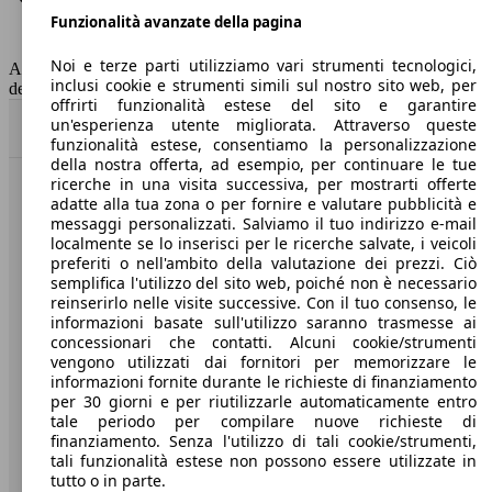
Funzionalità avanzate della pagina
Classe di emissione
Euro 6
Capacità del serbatoio
52 l
Noi e terze parti utilizziamo vari strumenti tecnologici,
AutoScout24 non si assume alcuna responsabilità per la correttezza
inclusi cookie e strumenti simili sul nostro sito web, per
dei dati.
offrirti funzionalità estese del sito e garantire
un'esperienza utente migliorata. Attraverso queste
Torna su
funzionalità estese, consentiamo la personalizzazione
della nostra offerta, ad esempio, per continuare le tue
ricerche in una visita successiva, per mostrarti offerte
Benvenuti su AutoScout24, il mercato auto europeo.
adatte alla tua zona o per fornire e valutare pubblicità e
messaggi personalizzati. Salviamo il tuo indirizzo e-mail
localmente se lo inserisci per le ricerche salvate, i veicoli
Società
preferiti o nell'ambito della valutazione dei prezzi. Ciò
semplifica l'utilizzo del sito web, poiché non è necessario
reinserirlo nelle visite successive. Con il tuo consenso, le
A proposito di AutoScout24
informazioni basate sull'utilizzo saranno trasmesse ai
concessionari che contatti. Alcuni cookie/strumenti
Stampa
vengono utilizzati dai fornitori per memorizzare le
informazioni fornite durante le richieste di finanziamento
Media
per 30 giorni e per riutilizzarle automaticamente entro
Condizioni generali
tale periodo per compilare nuove richieste di
finanziamento. Senza l'utilizzo di tali cookie/strumenti,
Informazioni
tali funzionalità estese non possono essere utilizzate in
tutto o in parte.