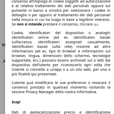
Emissioni di CO2 (combinato)*
consenso all’impiego di cookie soggetti ad autorizzazione
e al relativo trattamento dei dati personali oppure sul
pulsante in basso a sinistra per selezionare i cookie in
dettaglio o per opporsi al trattamento dei dati personali
nella misura in cui ha luogo in base a legittimi interessi.
Se
non si intende
prestare il consenso, cliccare
.
qui
Ø 4.7 l/100km
Cookie, identificatori del dispositivo o analoghi
Consumi
identificatori online (ad es. identificatori basati
sull’accesso, identificatori assegnati casualmente,
Motore e Prestazioni
identificatori basati sulla rete) insieme ad altre
informazioni (ad es. tipo di browser e informazioni sul
browser, lingua, dimensioni dello schermo, tecnologie
KW (PS)
118 kW (160 PS)
supportate, ecc.) possono essere archiviati sul o letti dal
Accelerazione (0-100 km/h)
8.2s
dispositivo dell’utente per riconoscerlo ogni volta che
Velocità massima (km/h)
220 km/h
l’utente si connette a un’app o a un sito web, per una o
Numero di marce
8
più finalità qui presentate.
Coppia
450 nm
L’utente può modificare le sue preferenze o revocare il
Cilindrata
2143 ccm
consenso prestato in qualsiasi momento visitando la
Carburante
Diesel
sezione Privacy Manager della nostra informativa.
Cilindri
4
Trasmissione
Automatico
Scopi
Tipo di trazione
trazione posteriore
Dati di geolocalizzazione precisi e identificazione