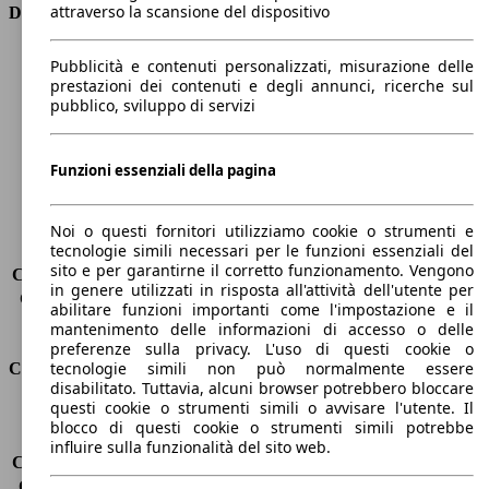
attraverso la scansione del dispositivo
Dimensioni
Lunghezza
4640 mm
Pubblicità e contenuti personalizzati, misurazione delle
Altezza
1430 mm
prestazioni dei contenuti e degli annunci, ricerche sul
pubblico, sviluppo di servizi
Larghezza
1860 mm
Passo
2820 mm
Peso massimo
2070 kg
Funzioni essenziali della pagina
Carico massimo
-
Porte
4
Sedili
5
Noi o questi fornitori utilizziamo cookie o strumenti e
tecnologie simili necessari per le funzioni essenziali del
Carico sul tetto
-
sito e per garantirne il corretto funzionamento. Vengono
Capacità di traino (senza freni)
-
in genere utilizzati in risposta all'attività dell'utente per
Capacità di traino (con freni)
1600 kg
abilitare funzioni importanti come l'impostazione e il
Volume del bagagliaio
480 l
mantenimento delle informazioni di accesso o delle
preferenze sulla privacy. L'uso di questi cookie o
tecnologie simili non può normalmente essere
Consumi
disabilitato. Tuttavia, alcuni browser potrebbero bloccare
questi cookie o strumenti simili o avvisare l'utente. Il
Emissioni di CO2*
125 g/km (komb.)
blocco di questi cookie o strumenti simili potrebbe
Consumo (urbano)
6.0 l/100km
influire sulla funzionalità del sito web.
Consumo (extra-urbano)
4.1 l/100km
Consumo (combinato)*
4.7 l/100km