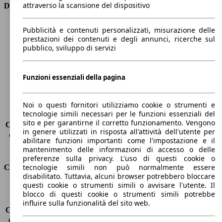
attraverso la scansione del dispositivo
Dimensioni
Lunghezza
4640 mm
Pubblicità e contenuti personalizzati, misurazione delle
Altezza
1440 mm
prestazioni dei contenuti e degli annunci, ricerche sul
pubblico, sviluppo di servizi
Larghezza
2020 mm
Passo
2820 mm
Peso massimo
-
Funzioni essenziali della pagina
Carico massimo
-
Porte
4
Sedili
5
Noi o questi fornitori utilizziamo cookie o strumenti e
tecnologie simili necessari per le funzioni essenziali del
Carico sul tetto
-
sito e per garantirne il corretto funzionamento. Vengono
Capacità di traino (senza freni)
-
in genere utilizzati in risposta all'attività dell'utente per
Capacità di traino (con freni)
1600 kg
abilitare funzioni importanti come l'impostazione e il
Volume del bagagliaio
480 l
mantenimento delle informazioni di accesso o delle
preferenze sulla privacy. L'uso di questi cookie o
tecnologie simili non può normalmente essere
Consumi
disabilitato. Tuttavia, alcuni browser potrebbero bloccare
questi cookie o strumenti simili o avvisare l'utente. Il
Emissioni di CO2*
109 g/km (komb.)
blocco di questi cookie o strumenti simili potrebbe
Consumo (urbano)
5.3 l/100km
influire sulla funzionalità del sito web.
Consumo (extra-urbano)
3.5 l/100km
Consumo (combinato)*
4.2 l/100km