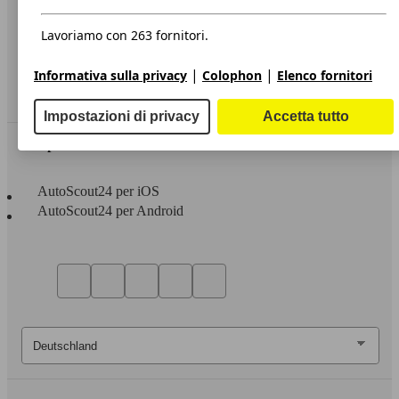
Privacy
Dichiarazione di Accessibilità
Lavoriamo con 263 fornitori.
Servizi
|
|
Informativa sulla privacy
Colophon
Elenco fornitori
Area rivenditori
Impostazioni di privacy
Accetta tutto
Sempre con te
AutoScout24 per iOS
AutoScout24 per Android