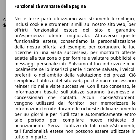
Funzionalità avanzate della pagina
Classe di emissione
Euro 6
Capacità del serbatoio
52 l
Noi e terze parti utilizziamo vari strumenti tecnologici,
AutoScout24 non si assume alcuna responsabilità per la correttezza
inclusi cookie e strumenti simili sul nostro sito web, per
dei dati.
offrirti funzionalità estese del sito e garantire
un'esperienza utente migliorata. Attraverso queste
Torna su
funzionalità estese, consentiamo la personalizzazione
della nostra offerta, ad esempio, per continuare le tue
ricerche in una visita successiva, per mostrarti offerte
Benvenuti su AutoScout24, il mercato auto europeo.
adatte alla tua zona o per fornire e valutare pubblicità e
messaggi personalizzati. Salviamo il tuo indirizzo e-mail
localmente se lo inserisci per le ricerche salvate, i veicoli
Società
preferiti o nell'ambito della valutazione dei prezzi. Ciò
semplifica l'utilizzo del sito web, poiché non è necessario
reinserirlo nelle visite successive. Con il tuo consenso, le
A proposito di AutoScout24
informazioni basate sull'utilizzo saranno trasmesse ai
concessionari che contatti. Alcuni cookie/strumenti
Stampa
vengono utilizzati dai fornitori per memorizzare le
informazioni fornite durante le richieste di finanziamento
Media
per 30 giorni e per riutilizzarle automaticamente entro
Condizioni generali
tale periodo per compilare nuove richieste di
finanziamento. Senza l'utilizzo di tali cookie/strumenti,
Informazioni
tali funzionalità estese non possono essere utilizzate in
tutto o in parte.