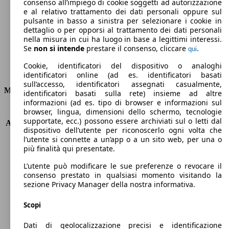
Emissioni di CO2 (combinato)*
consenso all’impiego di cookie soggetti ad autorizzazione
e al relativo trattamento dei dati personali oppure sul
pulsante in basso a sinistra per selezionare i cookie in
dettaglio o per opporsi al trattamento dei dati personali
nella misura in cui ha luogo in base a legittimi interessi.
Se
non si intende
prestare il consenso, cliccare
.
qui
Ø 4.2 l/100km
Cookie, identificatori del dispositivo o analoghi
Consumi
identificatori online (ad es. identificatori basati
sull’accesso, identificatori assegnati casualmente,
Motore e Prestazioni
identificatori basati sulla rete) insieme ad altre
informazioni (ad es. tipo di browser e informazioni sul
browser, lingua, dimensioni dello schermo, tecnologie
KW (PS)
110 kW (150 PS)
supportate, ecc.) possono essere archiviati sul o letti dal
Accelerazione (0-100 km/h)
8.2s
dispositivo dell’utente per riconoscerlo ogni volta che
Velocità massima (km/h)
220 km/h
l’utente si connette a un’app o a un sito web, per una o
Numero di marce
8
più finalità qui presentate.
Coppia
450 nm
L’utente può modificare le sue preferenze o revocare il
Cilindrata
2143 ccm
consenso prestato in qualsiasi momento visitando la
Carburante
Diesel
sezione Privacy Manager della nostra informativa.
Cilindri
4
Trasmissione
Automatico
Scopi
Tipo di trazione
trazione posteriore
Dati di geolocalizzazione precisi e identificazione