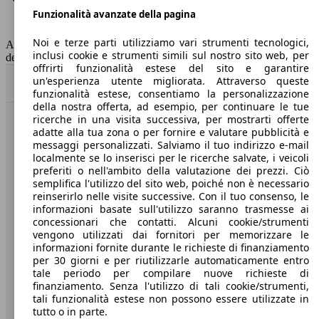
Funzionalità avanzate della pagina
Classe di emissione
Euro 6
Capacità del serbatoio
52 l
Noi e terze parti utilizziamo vari strumenti tecnologici,
AutoScout24 non si assume alcuna responsabilità per la correttezza
inclusi cookie e strumenti simili sul nostro sito web, per
dei dati.
offrirti funzionalità estese del sito e garantire
un'esperienza utente migliorata. Attraverso queste
Torna su
funzionalità estese, consentiamo la personalizzazione
della nostra offerta, ad esempio, per continuare le tue
ricerche in una visita successiva, per mostrarti offerte
Benvenuti su AutoScout24, il mercato auto europeo.
adatte alla tua zona o per fornire e valutare pubblicità e
messaggi personalizzati. Salviamo il tuo indirizzo e-mail
localmente se lo inserisci per le ricerche salvate, i veicoli
Società
preferiti o nell'ambito della valutazione dei prezzi. Ciò
semplifica l'utilizzo del sito web, poiché non è necessario
reinserirlo nelle visite successive. Con il tuo consenso, le
A proposito di AutoScout24
informazioni basate sull'utilizzo saranno trasmesse ai
concessionari che contatti. Alcuni cookie/strumenti
Stampa
vengono utilizzati dai fornitori per memorizzare le
informazioni fornite durante le richieste di finanziamento
Media
per 30 giorni e per riutilizzarle automaticamente entro
Condizioni generali
tale periodo per compilare nuove richieste di
finanziamento. Senza l'utilizzo di tali cookie/strumenti,
Informazioni
tali funzionalità estese non possono essere utilizzate in
tutto o in parte.