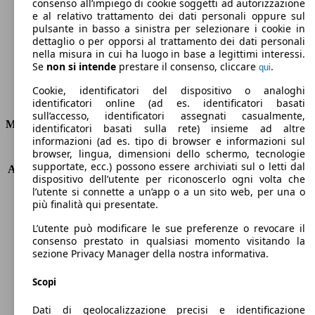
Emissioni di CO2 (combinato)*
consenso all’impiego di cookie soggetti ad autorizzazione
e al relativo trattamento dei dati personali oppure sul
pulsante in basso a sinistra per selezionare i cookie in
dettaglio o per opporsi al trattamento dei dati personali
nella misura in cui ha luogo in base a legittimi interessi.
Se
non si intende
prestare il consenso, cliccare
.
qui
Ø 5.2 l/100km
Cookie, identificatori del dispositivo o analoghi
Consumi
identificatori online (ad es. identificatori basati
sull’accesso, identificatori assegnati casualmente,
Motore e Prestazioni
identificatori basati sulla rete) insieme ad altre
informazioni (ad es. tipo di browser e informazioni sul
browser, lingua, dimensioni dello schermo, tecnologie
KW (PS)
118 kW (160 PS)
supportate, ecc.) possono essere archiviati sul o letti dal
Accelerazione (0-100 km/h)
8.4s
dispositivo dell’utente per riconoscerlo ogni volta che
Velocità massima (km/h)
220 km/h
l’utente si connette a un’app o a un sito web, per una o
Numero di marce
6
più finalità qui presentate.
Coppia
400 nm
L’utente può modificare le sue preferenze o revocare il
Cilindrata
2143 ccm
consenso prestato in qualsiasi momento visitando la
Carburante
Diesel
sezione Privacy Manager della nostra informativa.
Cilindri
4
Trasmissione
Manuale
Scopi
Tipo di trazione
trazione posteriore
Dati di geolocalizzazione precisi e identificazione