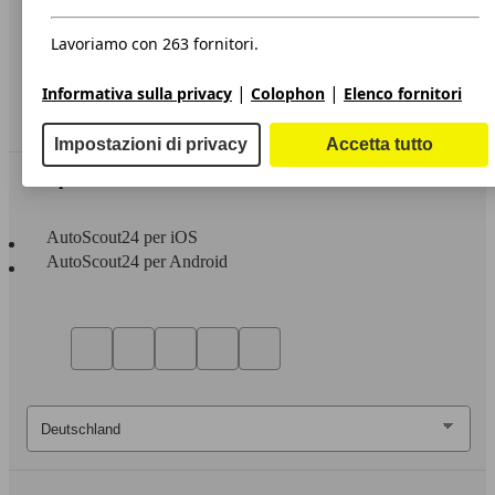
Privacy
Dichiarazione di Accessibilità
Lavoriamo con 263 fornitori.
Servizi
|
|
Informativa sulla privacy
Colophon
Elenco fornitori
Area rivenditori
Impostazioni di privacy
Accetta tutto
Sempre con te
AutoScout24 per iOS
AutoScout24 per Android