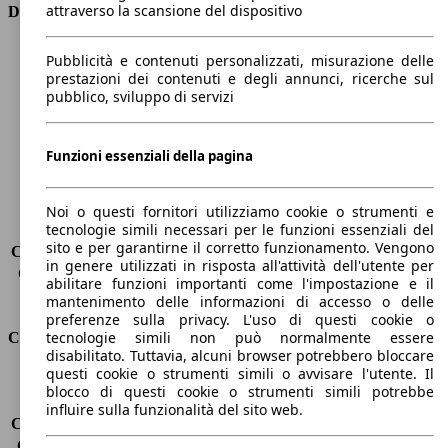
attraverso la scansione del dispositivo
Dimensioni
Lunghezza
4640 mm
Pubblicità e contenuti personalizzati, misurazione delle
Altezza
1440 mm
prestazioni dei contenuti e degli annunci, ricerche sul
pubblico, sviluppo di servizi
Larghezza
2020 mm
Passo
2820 mm
Peso massimo
2035 kg
Funzioni essenziali della pagina
Carico massimo
-
Porte
4
Sedili
5
Noi o questi fornitori utilizziamo cookie o strumenti e
tecnologie simili necessari per le funzioni essenziali del
Carico sul tetto
-
sito e per garantirne il corretto funzionamento. Vengono
Capacità di traino (senza freni)
-
in genere utilizzati in risposta all'attività dell'utente per
Capacità di traino (con freni)
1600 kg
abilitare funzioni importanti come l'impostazione e il
Volume del bagagliaio
480 l
mantenimento delle informazioni di accesso o delle
preferenze sulla privacy. L'uso di questi cookie o
tecnologie simili non può normalmente essere
Consumi
disabilitato. Tuttavia, alcuni browser potrebbero bloccare
questi cookie o strumenti simili o avvisare l'utente. Il
Emissioni di CO2*
136 g/km (komb.)
blocco di questi cookie o strumenti simili potrebbe
Consumo (urbano)
6.9 l/100km
influire sulla funzionalità del sito web.
Consumo (extra-urbano)
4.2 l/100km
Consumo (combinato)*
5.2 l/100km