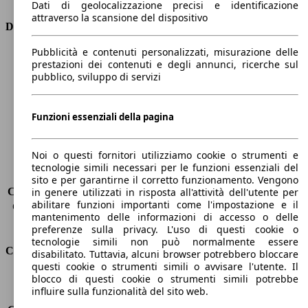
Dati di geolocalizzazione precisi e identificazione
attraverso la scansione del dispositivo
Dimensioni
Pubblicità e contenuti personalizzati, misurazione delle
Lunghezza
4640 mm
prestazioni dei contenuti e degli annunci, ricerche sul
Altezza
1430 mm
pubblico, sviluppo di servizi
Larghezza
2020 mm
Passo
2820 mm
Peso massimo
-
Funzioni essenziali della pagina
Carico massimo
-
Porte
4
Noi o questi fornitori utilizziamo cookie o strumenti e
Sedili
5
tecnologie simili necessari per le funzioni essenziali del
Carico sul tetto
-
sito e per garantirne il corretto funzionamento. Vengono
Capacità di traino (senza freni)
-
in genere utilizzati in risposta all'attività dell'utente per
abilitare funzioni importanti come l'impostazione e il
Capacità di traino (con freni)
-
mantenimento delle informazioni di accesso o delle
Volume del bagagliaio
480 l
preferenze sulla privacy. L'uso di questi cookie o
tecnologie simili non può normalmente essere
Consumi
disabilitato. Tuttavia, alcuni browser potrebbero bloccare
questi cookie o strumenti simili o avvisare l'utente. Il
blocco di questi cookie o strumenti simili potrebbe
Emissioni di CO2*
189 g/km (komb.)
influire sulla funzionalità del sito web.
Consumo (urbano)
12.4 l/100km