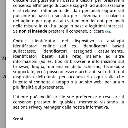
Cliccare sul pulsante in basso a destra per prestare il
consenso all’impiego di cookie soggetti ad autorizzazione
Emissioni di CO2 (combinato)*
e al relativo trattamento dei dati personali oppure sul
pulsante in basso a sinistra per selezionare i cookie in
dettaglio o per opporsi al trattamento dei dati personali
nella misura in cui ha luogo in base a legittimi interessi.
Se
non si intende
prestare il consenso, cliccare
.
qui
Ø 8.2 l/100km
Cookie, identificatori del dispositivo o analoghi
identificatori online (ad es. identificatori basati
Consumi
sull’accesso, identificatori assegnati casualmente,
identificatori basati sulla rete) insieme ad altre
Motore e Prestazioni
informazioni (ad es. tipo di browser e informazioni sul
browser, lingua, dimensioni dello schermo, tecnologie
KW (PS)
375 kW (510 PS)
supportate, ecc.) possono essere archiviati sul o letti dal
Accelerazione (0-100 km/h)
3.9s
dispositivo dell’utente per riconoscerlo ogni volta che
l’utente si connette a un’app o a un sito web, per una o
Velocità massima (km/h)
307 km/h
più finalità qui presentate.
Numero di marce
8
Coppia
600 nm
L’utente può modificare le sue preferenze o revocare il
Cilindrata
2891 ccm
consenso prestato in qualsiasi momento visitando la
sezione Privacy Manager della nostra informativa.
Carburante
Benzina
Cilindri
6
Scopi
Trasmissione
Automatico
Tipo di trazione
trazione posteriore