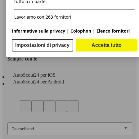
tutto o in parte.
Privacy
Lavoriamo con 263 fornitori.
Dichiarazione di Accessibilità
|
|
Informativa sulla privacy
Colophon
Elenco fornitori
Servizi
Area rivenditori
Impostazioni di privacy
Accetta tutto
Sempre con te
AutoScout24 per iOS
AutoScout24 per Android