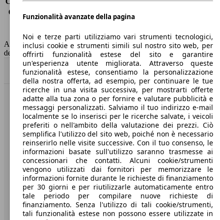
Consumo (extra-urbano)
5.7 l/100km
Consumo (combinato)*
8.2 l/100km
Funzionalità avanzate della pagina
Classe di emissione
Euro 6
Capacità del serbatoio
58 l
Noi e terze parti utilizziamo vari strumenti tecnologici,
AutoScout24 non si assume alcuna responsabilità per la correttezza
inclusi cookie e strumenti simili sul nostro sito web, per
dei dati.
offrirti funzionalità estese del sito e garantire
un'esperienza utente migliorata. Attraverso queste
Torna su
funzionalità estese, consentiamo la personalizzazione
della nostra offerta, ad esempio, per continuare le tue
ricerche in una visita successiva, per mostrarti offerte
adatte alla tua zona o per fornire e valutare pubblicità e
Benvenuti su AutoScout24, il mercato auto europeo.
messaggi personalizzati. Salviamo il tuo indirizzo e-mail
localmente se lo inserisci per le ricerche salvate, i veicoli
preferiti o nell'ambito della valutazione dei prezzi. Ciò
Società
semplifica l'utilizzo del sito web, poiché non è necessario
reinserirlo nelle visite successive. Con il tuo consenso, le
A proposito di AutoScout24
informazioni basate sull'utilizzo saranno trasmesse ai
concessionari che contatti. Alcuni cookie/strumenti
Stampa
vengono utilizzati dai fornitori per memorizzare le
informazioni fornite durante le richieste di finanziamento
Media
per 30 giorni e per riutilizzarle automaticamente entro
tale periodo per compilare nuove richieste di
Condizioni generali
finanziamento. Senza l'utilizzo di tali cookie/strumenti,
tali funzionalità estese non possono essere utilizzate in
Informazioni