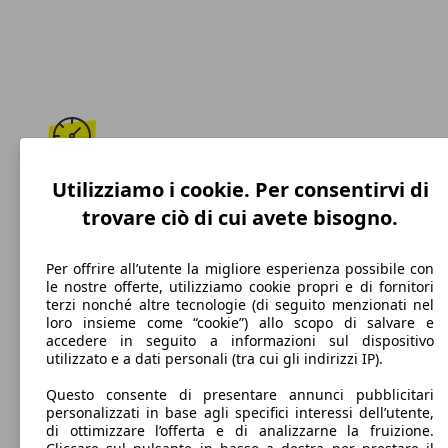
307 km/h
Utilizziamo i cookie. Per consentirvi di
trovare ciò di cui avete bisogno.
Velocità massima
Per offrire all’utente la migliore esperienza possibile con
le nostre offerte, utilizziamo cookie propri e di fornitori
terzi nonché altre tecnologie (di seguito menzionati nel
Benzina
loro insieme come “cookie”) allo scopo di salvare e
accedere in seguito a informazioni sul dispositivo
Carburante
utilizzato e a dati personali (tra cui gli indirizzi IP).
Questo consente di presentare annunci pubblicitari
personalizzati in base agli specifici interessi dell’utente,
di ottimizzare l’offerta e di analizzarne la fruizione.
189 g/km