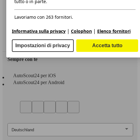
tutto o in parte.
Privacy
Lavoriamo con 263 fornitori.
Dichiarazione di Accessibilità
|
|
Informativa sulla privacy
Colophon
Elenco fornitori
Servizi
Area rivenditori
Impostazioni di privacy
Accetta tutto
Sempre con te
AutoScout24 per iOS
AutoScout24 per Android