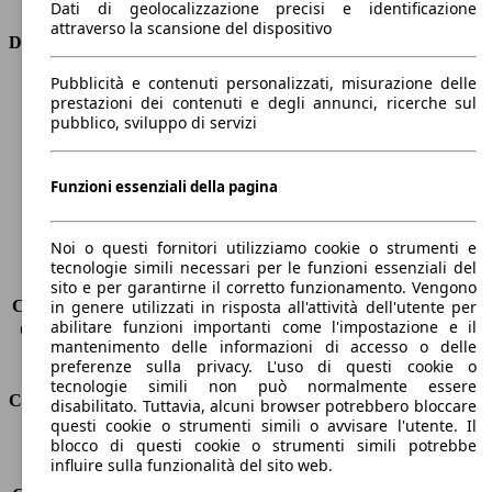
Dati di geolocalizzazione precisi e identificazione
attraverso la scansione del dispositivo
Dimensioni
Pubblicità e contenuti personalizzati, misurazione delle
Lunghezza
4640 mm
prestazioni dei contenuti e degli annunci, ricerche sul
Altezza
1440 mm
pubblico, sviluppo di servizi
Larghezza
2020 mm
Passo
2820 mm
Peso massimo
2070 kg
Funzioni essenziali della pagina
Carico massimo
-
Porte
4
Noi o questi fornitori utilizziamo cookie o strumenti e
Sedili
5
tecnologie simili necessari per le funzioni essenziali del
Carico sul tetto
-
sito e per garantirne il corretto funzionamento. Vengono
Capacità di traino (senza freni)
-
in genere utilizzati in risposta all'attività dell'utente per
abilitare funzioni importanti come l'impostazione e il
Capacità di traino (con freni)
1600 kg
mantenimento delle informazioni di accesso o delle
Volume del bagagliaio
480 l
preferenze sulla privacy. L'uso di questi cookie o
tecnologie simili non può normalmente essere
Consumi
disabilitato. Tuttavia, alcuni browser potrebbero bloccare
questi cookie o strumenti simili o avvisare l'utente. Il
blocco di questi cookie o strumenti simili potrebbe
Emissioni di CO2*
128 g/km (komb.)
influire sulla funzionalità del sito web.
Consumo (urbano)
6.0 l/100km