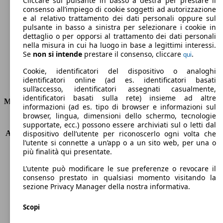
Cliccare sul pulsante in basso a destra per prestare il
consenso all’impiego di cookie soggetti ad autorizzazione
Emissioni di CO2 (combinato)*
e al relativo trattamento dei dati personali oppure sul
pulsante in basso a sinistra per selezionare i cookie in
dettaglio o per opporsi al trattamento dei dati personali
nella misura in cui ha luogo in base a legittimi interessi.
Se
non si intende
prestare il consenso, cliccare
.
qui
Ø 4.9 l/100km
Cookie, identificatori del dispositivo o analoghi
identificatori online (ad es. identificatori basati
Consumi
sull’accesso, identificatori assegnati casualmente,
identificatori basati sulla rete) insieme ad altre
Motore e Prestazioni
informazioni (ad es. tipo di browser e informazioni sul
browser, lingua, dimensioni dello schermo, tecnologie
KW (PS)
140 kW (190 PS)
supportate, ecc.) possono essere archiviati sul o letti dal
Accelerazione (0-100 km/h)
7.1s
dispositivo dell’utente per riconoscerlo ogni volta che
l’utente si connette a un’app o a un sito web, per una o
Velocità massima (km/h)
230 km/h
più finalità qui presentate.
Numero di marce
8
Coppia
450 nm
L’utente può modificare le sue preferenze o revocare il
Cilindrata
2143 ccm
consenso prestato in qualsiasi momento visitando la
sezione Privacy Manager della nostra informativa.
Carburante
Diesel
Cilindri
4
Scopi
Trasmissione
Automatico
Tipo di trazione
trazione posteriore