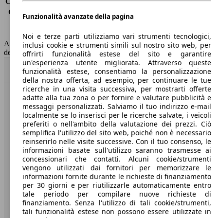
Consumo (extra-urbano)
4.2 l/100km
Consumo (combinato)*
4.9 l/100km
Funzionalità avanzate della pagina
Classe di emissione
Euro 6
Capacità del serbatoio
52 l
Noi e terze parti utilizziamo vari strumenti tecnologici,
AutoScout24 non si assume alcuna responsabilità per la correttezza
inclusi cookie e strumenti simili sul nostro sito web, per
dei dati.
offrirti funzionalità estese del sito e garantire
un'esperienza utente migliorata. Attraverso queste
Torna su
funzionalità estese, consentiamo la personalizzazione
della nostra offerta, ad esempio, per continuare le tue
ricerche in una visita successiva, per mostrarti offerte
adatte alla tua zona o per fornire e valutare pubblicità e
Benvenuti su AutoScout24, il mercato auto europeo.
messaggi personalizzati. Salviamo il tuo indirizzo e-mail
localmente se lo inserisci per le ricerche salvate, i veicoli
preferiti o nell'ambito della valutazione dei prezzi. Ciò
Società
semplifica l'utilizzo del sito web, poiché non è necessario
reinserirlo nelle visite successive. Con il tuo consenso, le
A proposito di AutoScout24
informazioni basate sull'utilizzo saranno trasmesse ai
concessionari che contatti. Alcuni cookie/strumenti
Stampa
vengono utilizzati dai fornitori per memorizzare le
informazioni fornite durante le richieste di finanziamento
Media
per 30 giorni e per riutilizzarle automaticamente entro
tale periodo per compilare nuove richieste di
Condizioni generali
finanziamento. Senza l'utilizzo di tali cookie/strumenti,
tali funzionalità estese non possono essere utilizzate in
Informazioni