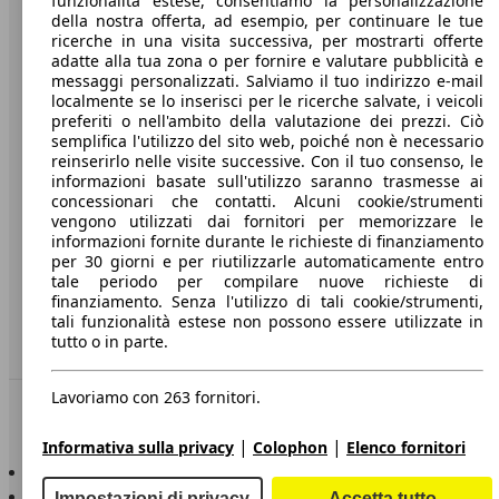
funzionalità estese, consentiamo la personalizzazione
della nostra offerta, ad esempio, per continuare le tue
A proposito di AutoScout24
ricerche in una visita successiva, per mostrarti offerte
adatte alla tua zona o per fornire e valutare pubblicità e
Stampa
messaggi personalizzati. Salviamo il tuo indirizzo e-mail
localmente se lo inserisci per le ricerche salvate, i veicoli
Media
preferiti o nell'ambito della valutazione dei prezzi. Ciò
semplifica l'utilizzo del sito web, poiché non è necessario
Condizioni generali
reinserirlo nelle visite successive. Con il tuo consenso, le
informazioni basate sull'utilizzo saranno trasmesse ai
Informazioni
concessionari che contatti. Alcuni cookie/strumenti
vengono utilizzati dai fornitori per memorizzare le
Privacy
informazioni fornite durante le richieste di finanziamento
per 30 giorni e per riutilizzarle automaticamente entro
Dichiarazione di Accessibilità
tale periodo per compilare nuove richieste di
finanziamento. Senza l'utilizzo di tali cookie/strumenti,
Servizi
tali funzionalità estese non possono essere utilizzate in
tutto o in parte.
Area rivenditori
Lavoriamo con 263 fornitori.
Sempre con te
|
|
Informativa sulla privacy
Colophon
Elenco fornitori
AutoScout24 per iOS
AutoScout24 per Android
Impostazioni di privacy
Accetta tutto