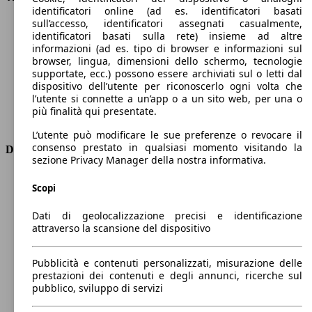
identificatori online (ad es. identificatori basati
Velocità massima (km/h)
240 km/h
sull’accesso, identificatori assegnati casualmente,
Numero di marce
8
identificatori basati sulla rete) insieme ad altre
Coppia
400 nm
informazioni (ad es. tipo di browser e informazioni sul
Cilindrata
1995 ccm
browser, lingua, dimensioni dello schermo, tecnologie
supportate, ecc.) possono essere archiviati sul o letti dal
Carburante
Benzina
dispositivo dell’utente per riconoscerlo ogni volta che
Cilindri
4
l’utente si connette a un’app o a un sito web, per una o
Trasmissione
Automatico
più finalità qui presentate.
Tipo di trazione
Integrale
L’utente può modificare le sue preferenze o revocare il
consenso prestato in qualsiasi momento visitando la
Dimensioni
sezione Privacy Manager della nostra informativa.
Lunghezza
4650 mm
Scopi
Altezza
1440 mm
Larghezza
1860 mm
Dati di geolocalizzazione precisi e identificazione
Passo
2820 mm
attraverso la scansione del dispositivo
Peso massimo
2120 kg
Carico massimo
-
Pubblicità e contenuti personalizzati, misurazione delle
Porte
4
prestazioni dei contenuti e degli annunci, ricerche sul
Sedili
5
pubblico, sviluppo di servizi
Carico sul tetto
-