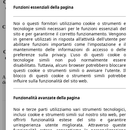
Capacità di traino (senza freni)
-
Funzioni essenziali della pagina
Capacità di traino (con freni)
1600 kg
Volume del bagagliaio
480 l
Noi o questi fornitori utilizziamo cookie o strumenti e
Consumi
tecnologie simili necessari per le funzioni essenziali del
sito e per garantirne il corretto funzionamento. Vengono
in genere utilizzati in risposta all'attività dell'utente per
Emissioni di CO2*
-
abilitare funzioni importanti come l'impostazione e il
Consumo (urbano)
-
mantenimento delle informazioni di accesso o delle
Consumo (extra-urbano)
-
preferenze sulla privacy. L'uso di questi cookie o
Consumo (combinato)*
-
tecnologie simili non può normalmente essere
Classe di emissione
Euro 6
disabilitato. Tuttavia, alcuni browser potrebbero bloccare
questi cookie o strumenti simili o avvisare l'utente. Il
Capacità del serbatoio
58 l
blocco di questi cookie o strumenti simili potrebbe
AutoScout24 non si assume alcuna responsabilità per la correttezza
influire sulla funzionalità del sito web.
dei dati.
Torna su
Funzionalità avanzate della pagina
Noi e terze parti utilizziamo vari strumenti tecnologici,
Benvenuti su AutoScout24, il mercato auto europeo.
inclusi cookie e strumenti simili sul nostro sito web, per
offrirti funzionalità estese del sito e garantire
un'esperienza utente migliorata. Attraverso queste
Società