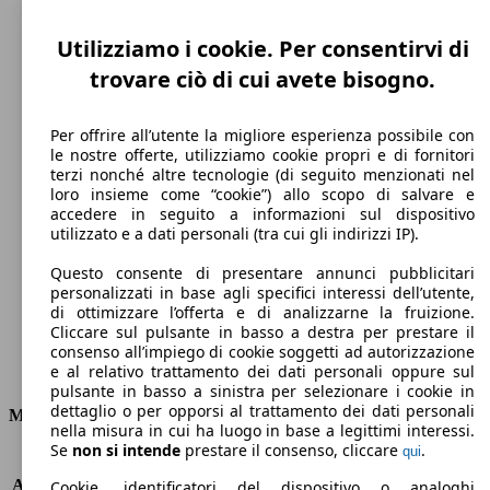
Utilizziamo i cookie. Per consentirvi di
trovare ciò di cui avete bisogno.
Per offrire all’utente la migliore esperienza possibile con
le nostre offerte, utilizziamo cookie propri e di fornitori
terzi nonché altre tecnologie (di seguito menzionati nel
loro insieme come “cookie”) allo scopo di salvare e
240 km/h
accedere in seguito a informazioni sul dispositivo
utilizzato e a dati personali (tra cui gli indirizzi IP).
Velocità massima
Questo consente di presentare annunci pubblicitari
personalizzati in base agli specifici interessi dell’utente,
di ottimizzare l’offerta e di analizzarne la fruizione.
Cliccare sul pulsante in basso a destra per prestare il
Benzina
consenso all’impiego di cookie soggetti ad autorizzazione
e al relativo trattamento dei dati personali oppure sul
Carburante
pulsante in basso a sinistra per selezionare i cookie in
dettaglio o per opporsi al trattamento dei dati personali
Motore e Prestazioni
nella misura in cui ha luogo in base a legittimi interessi.
Se
non si intende
prestare il consenso, cliccare
.
qui
KW (PS)
206 kW (280 PS)
Accelerazione (0-100 km/h)
5.2s
Cookie, identificatori del dispositivo o analoghi