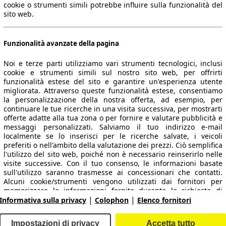
cookie o strumenti simili potrebbe influire sulla funzionalità del
sito web.
Funzionalità avanzate della pagina
Noi e terze parti utilizziamo vari strumenti tecnologici, inclusi
cookie e strumenti simili sul nostro sito web, per offrirti
funzionalità estese del sito e garantire un'esperienza utente
migliorata. Attraverso queste funzionalità estese, consentiamo
la personalizzazione della nostra offerta, ad esempio, per
 dati.
continuare le tue ricerche in una visita successiva, per mostrarti
offerte adatte alla tua zona o per fornire e valutare pubblicità e
messaggi personalizzati. Salviamo il tuo indirizzo e-mail
localmente se lo inserisci per le ricerche salvate, i veicoli
preferiti o nell'ambito della valutazione dei prezzi. Ciò semplifica
ropeo.
l'utilizzo del sito web, poiché non è necessario reinserirlo nelle
visite successive. Con il tuo consenso, le informazioni basate
sull'utilizzo saranno trasmesse ai concessionari che contatti.
Area rivenditori
Alcuni cookie/strumenti vengono utilizzati dai fornitori per
memorizzare le informazioni fornite durante le richieste di
|
|
finanziamento per 30 giorni e per riutilizzarle automaticamente
Informativa sulla privacy
Colophon
Elenco fornitori
Contatti
Servizi per i dealer
entro tale periodo per compilare nuove richieste di
finanziamento. Senza l'utilizzo di tali cookie/strumenti, tali
arche e modelli
Login
Impostazioni di privacy
Accetta tutto