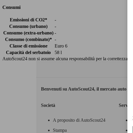
Consumi
Emissioni di CO2*
-
Consumo (urbano)
-
Consumo (extra-urbano)
-
Consumo (combinato)*
-
Classe di emissione
Euro 6
Capacità del serbatoio
58 l
AutoScout24 non si assume alcuna responsabilità per la correttezza dei
Benvenuti su AutoScout24, il mercato auto eu
Società
Servizi
A proposito di AutoScout24
Stampa
M