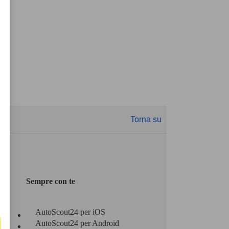
Torna su
Sempre con te
AutoScout24 per iOS
AutoScout24 per Android