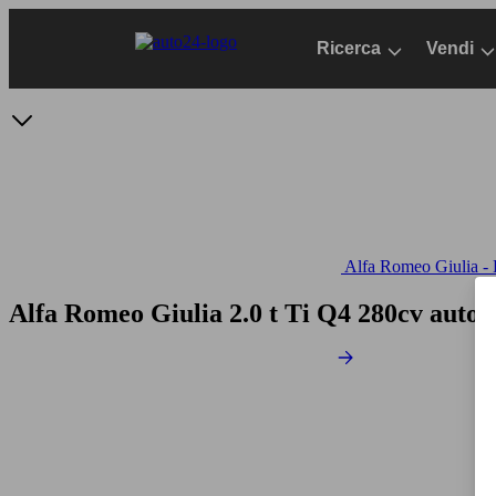
Passa
al
Ricerca
Vendi
contenuto
principale
Alfa Romeo Giulia - D
Alfa Romeo Giulia 2.0 t Ti Q4 280cv auto