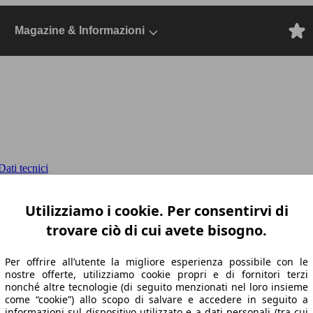
Magazine & Informazioni
ati tecnici
2022, Dal 2021, Berlina, Benzina
Utilizziamo i cookie. Per consentirvi di
trovare ciò di cui avete bisogno.
Per offrire all’utente la migliore esperienza possibile con le
nostre offerte, utilizziamo cookie propri e di fornitori terzi
nonché altre tecnologie (di seguito menzionati nel loro insieme
come “cookie”) allo scopo di salvare e accedere in seguito a
informazioni sul dispositivo utilizzato e a dati personali (tra cui