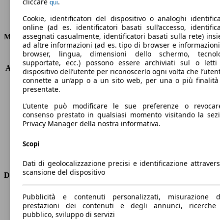
130 g/km
cliccare
.
qui
Emissioni di CO2 (combinato)*
Cookie, identificatori del dispositivo o analoghi identifica
online (ad es. identificatori basati sull’accesso, identifica
assegnati casualmente, identificatori basati sulla rete) ins
Motore e Prestazioni
ad altre informazioni (ad es. tipo di browser e informazioni
browser, lingua, dimensioni dello schermo, tecnol
KW (PS)
140 kW (190 PS)
supportate, ecc.) possono essere archiviati sul o letti
Accelerazione (0-100 km/h)
7.1s
dispositivo dell’utente per riconoscerlo ogni volta che l’utent
Velocità massima (km/h)
230 km/h
connette a un’app o a un sito web, per una o più finalità
presentate.
Numero di marce
8
Coppia
450 nm
L’utente può modificare le sue preferenze o revocar
Cilindrata
2143 ccm
consenso prestato in qualsiasi momento visitando la sez
Carburante
Diesel
Privacy Manager della nostra informativa.
Cilindri
4
Scopi
Trasmissione
Automatico
Tipo di trazione
trazione posteriore
Dati di geolocalizzazione precisi e identificazione attravers
scansione del dispositivo
Dimensioni
Lunghezza
4640 mm
Pubblicità e contenuti personalizzati, misurazione d
prestazioni dei contenuti e degli annunci, ricerche
Altezza
1430 mm
pubblico, sviluppo di servizi
Larghezza
1860 mm