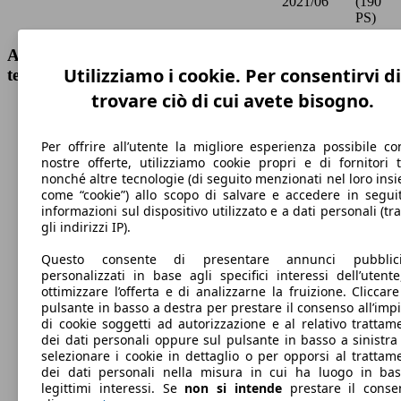
2021/06
(190
PS)
Alfa Romeo Giulia 2.2 t Business 190cv auto Dati
Utilizziamo i cookie. Per consentirvi di
tecnici
trovare ciò di cui avete bisogno.
Per offrire all’utente la migliore esperienza possibile co
nostre offerte, utilizziamo cookie propri e di fornitori t
230 km/h
nonché altre tecnologie (di seguito menzionati nel loro ins
come “cookie”) allo scopo di salvare e accedere in segui
Velocità massima
informazioni sul dispositivo utilizzato e a dati personali (tra
gli indirizzi IP).
Questo consente di presentare annunci pubblicit
personalizzati in base agli specifici interessi dell’utente
Diesel
ottimizzare l’offerta e di analizzarne la fruizione. Cliccare
pulsante in basso a destra per prestare il consenso all’imp
Carburante
di cookie soggetti ad autorizzazione e al relativo trattam
dei dati personali oppure sul pulsante in basso a sinistra
selezionare i cookie in dettaglio o per opporsi al trattam
dei dati personali nella misura in cui ha luogo in ba
legittimi interessi. Se
non si intende
prestare il conse