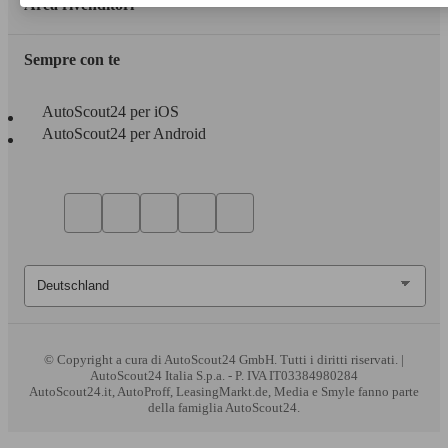
Area rivenditori
Sempre con te
AutoScout24 per iOS
AutoScout24 per Android
© Copyright
a cura di AutoScout24 GmbH. Tutti i diritti riservati. |
AutoScout24 Italia S.p.a. - P. IVA IT03384980284
AutoScout24.it, AutoProff, LeasingMarkt.de, Media e Smyle fanno parte
della famiglia AutoScout24.