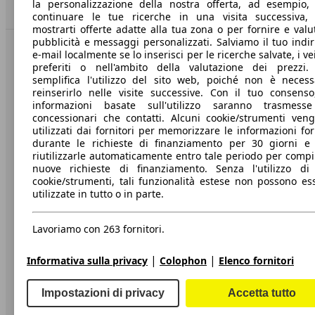
la personalizzazione della nostra offerta, ad esempio,
Torna su
continuare le tue ricerche in una visita successiva,
mostrarti offerte adatte alla tua zona o per fornire e valu
pubblicità e messaggi personalizzati. Salviamo il tuo indir
e-mail localmente se lo inserisci per le ricerche salvate, i vei
Benvenuti su AutoScout24, il mercato auto europeo.
preferiti o nell'ambito della valutazione dei prezzi.
semplifica l'utilizzo del sito web, poiché non è necess
reinserirlo nelle visite successive. Con il tuo consenso
Società
informazioni basate sull'utilizzo saranno trasmess
concessionari che contatti. Alcuni cookie/strumenti ven
A proposito di AutoScout24
utilizzati dai fornitori per memorizzare le informazioni for
durante le richieste di finanziamento per 30 giorni e
Stampa
riutilizzarle automaticamente entro tale periodo per compi
nuove richieste di finanziamento. Senza l'utilizzo di 
Media
cookie/strumenti, tali funzionalità estese non possono es
utilizzate in tutto o in parte.
Condizioni generali
Informazioni
Lavoriamo con 263 fornitori.
Privacy
|
|
Informativa sulla privacy
Colophon
Elenco fornitori
Dichiarazione di Accessibilità
Impostazioni di privacy
Accetta tutto
Servizi