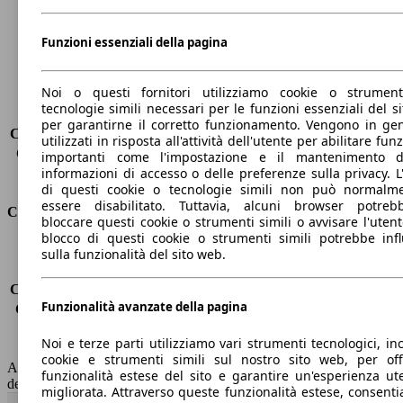
Passo
2820 mm
Peso massimo
2070 kg
Funzioni essenziali della pagina
Carico massimo
-
Porte
4
Noi o questi fornitori utilizziamo cookie o strumen
Sedili
5
tecnologie simili necessari per le funzioni essenziali del si
Carico sul tetto
-
per garantirne il corretto funzionamento. Vengono in ge
Capacità di traino (senza freni)
-
utilizzati in risposta all'attività dell'utente per abilitare fun
Capacità di traino (con freni)
1600 kg
importanti come l'impostazione e il mantenimento d
informazioni di accesso o delle preferenze sulla privacy. L
Volume del bagagliaio
480 l
di questi cookie o tecnologie simili non può normalm
essere disabilitato. Tuttavia, alcuni browser potreb
Consumi
bloccare questi cookie o strumenti simili o avvisare l'utente
blocco di questi cookie o strumenti simili potrebbe infl
Emissioni di CO2*
130 g/km (komb.)
sulla funzionalità del sito web.
Consumo (urbano)
-
Consumo (extra-urbano)
-
Funzionalità avanzate della pagina
Consumo (combinato)*
-
Classe di emissione
Euro 6
Noi e terze parti utilizziamo vari strumenti tecnologici, inc
Capacità del serbatoio
52 l
cookie e strumenti simili sul nostro sito web, per offr
AutoScout24 non si assume alcuna responsabilità per la correttezza
funzionalità estese del sito e garantire un'esperienza ut
dei dati.
migliorata. Attraverso queste funzionalità estese, consent