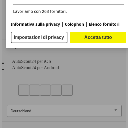
Privacy
Dichiarazione di Accessibilità
Lavoriamo con 263 fornitori.
Servizi
|
|
Informativa sulla privacy
Colophon
Elenco fornitori
Area rivenditori
Impostazioni di privacy
Accetta tutto
Sempre con te
AutoScout24 per iOS
AutoScout24 per Android