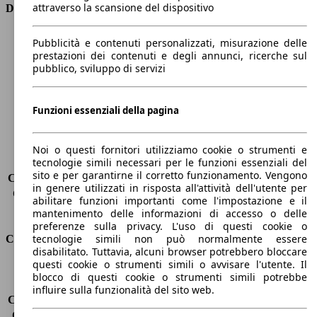
attraverso la scansione del dispositivo
Dimensioni
Lunghezza
4640 mm
Pubblicità e contenuti personalizzati, misurazione delle
Altezza
1440 mm
prestazioni dei contenuti e degli annunci, ricerche sul
pubblico, sviluppo di servizi
Larghezza
2020 mm
Passo
2820 mm
Peso massimo
2070 kg
Funzioni essenziali della pagina
Carico massimo
-
Porte
4
Sedili
5
Noi o questi fornitori utilizziamo cookie o strumenti e
tecnologie simili necessari per le funzioni essenziali del
Carico sul tetto
-
sito e per garantirne il corretto funzionamento. Vengono
Capacità di traino (senza freni)
-
in genere utilizzati in risposta all'attività dell'utente per
Capacità di traino (con freni)
1600 kg
abilitare funzioni importanti come l'impostazione e il
Volume del bagagliaio
480 l
mantenimento delle informazioni di accesso o delle
preferenze sulla privacy. L'uso di questi cookie o
tecnologie simili non può normalmente essere
Consumi
disabilitato. Tuttavia, alcuni browser potrebbero bloccare
questi cookie o strumenti simili o avvisare l'utente. Il
Emissioni di CO2*
128 g/km (komb.)
blocco di questi cookie o strumenti simili potrebbe
Consumo (urbano)
6.0 l/100km
influire sulla funzionalità del sito web.
Consumo (extra-urbano)
4.2 l/100km
Consumo (combinato)*
4.9 l/100km