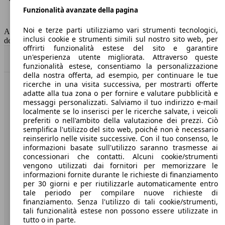
Funzionalità avanzate della pagina
Classe di emissione
Euro 6
Capacità del serbatoio
52 l
Noi e terze parti utilizziamo vari strumenti tecnologici,
AutoScout24 non si assume alcuna responsabilità per la correttezza
inclusi cookie e strumenti simili sul nostro sito web, per
dei dati.
offrirti funzionalità estese del sito e garantire
un'esperienza utente migliorata. Attraverso queste
Torna su
funzionalità estese, consentiamo la personalizzazione
della nostra offerta, ad esempio, per continuare le tue
ricerche in una visita successiva, per mostrarti offerte
Benvenuti su AutoScout24, il mercato auto europeo.
adatte alla tua zona o per fornire e valutare pubblicità e
messaggi personalizzati. Salviamo il tuo indirizzo e-mail
localmente se lo inserisci per le ricerche salvate, i veicoli
Società
preferiti o nell'ambito della valutazione dei prezzi. Ciò
semplifica l'utilizzo del sito web, poiché non è necessario
reinserirlo nelle visite successive. Con il tuo consenso, le
A proposito di AutoScout24
informazioni basate sull'utilizzo saranno trasmesse ai
concessionari che contatti. Alcuni cookie/strumenti
Stampa
vengono utilizzati dai fornitori per memorizzare le
informazioni fornite durante le richieste di finanziamento
Media
per 30 giorni e per riutilizzarle automaticamente entro
Condizioni generali
tale periodo per compilare nuove richieste di
finanziamento. Senza l'utilizzo di tali cookie/strumenti,
Informazioni
tali funzionalità estese non possono essere utilizzate in
tutto o in parte.