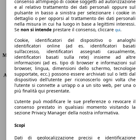
Emissioni di CO2 (combinato)*
consenso all’impiego di cookie soggetti ad autorizzazione
e al relativo trattamento dei dati personali oppure sul
pulsante in basso a sinistra per selezionare i cookie in
dettaglio o per opporsi al trattamento dei dati personali
nella misura in cui ha luogo in base a legittimi interessi.
Se
non si intende
prestare il consenso, cliccare
.
qui
Ø 4.9 l/100km
Cookie, identificatori del dispositivo o analoghi
Consumi
identificatori online (ad es. identificatori basati
sull’accesso, identificatori assegnati casualmente,
Motore e Prestazioni
identificatori basati sulla rete) insieme ad altre
informazioni (ad es. tipo di browser e informazioni sul
browser, lingua, dimensioni dello schermo, tecnologie
KW (PS)
140 kW (190 PS)
supportate, ecc.) possono essere archiviati sul o letti dal
Accelerazione (0-100 km/h)
7.1s
dispositivo dell’utente per riconoscerlo ogni volta che
Velocità massima (km/h)
230 km/h
l’utente si connette a un’app o a un sito web, per una o
Numero di marce
8
più finalità qui presentate.
Coppia
450 nm
L’utente può modificare le sue preferenze o revocare il
Cilindrata
2143 ccm
consenso prestato in qualsiasi momento visitando la
Carburante
Diesel
sezione Privacy Manager della nostra informativa.
Cilindri
4
Trasmissione
Automatico
Scopi
Tipo di trazione
trazione posteriore
Dati di geolocalizzazione precisi e identificazione