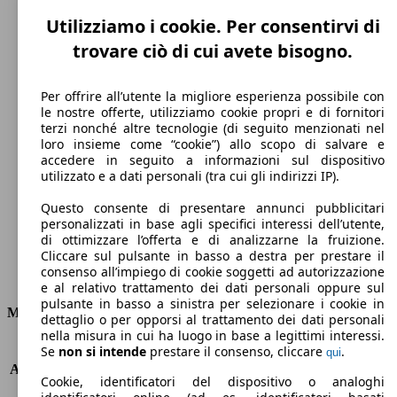
Utilizziamo i cookie. Per consentirvi di
trovare ciò di cui avete bisogno.
Per offrire all’utente la migliore esperienza possibile con
le nostre offerte, utilizziamo cookie propri e di fornitori
terzi nonché altre tecnologie (di seguito menzionati nel
220 km/h
loro insieme come “cookie”) allo scopo di salvare e
accedere in seguito a informazioni sul dispositivo
Velocità massima
utilizzato e a dati personali (tra cui gli indirizzi IP).
Questo consente di presentare annunci pubblicitari
personalizzati in base agli specifici interessi dell’utente,
di ottimizzare l’offerta e di analizzarne la fruizione.
Diesel
Cliccare sul pulsante in basso a destra per prestare il
consenso all’impiego di cookie soggetti ad autorizzazione
Carburante
e al relativo trattamento dei dati personali oppure sul
pulsante in basso a sinistra per selezionare i cookie in
Motore e Prestazioni
dettaglio o per opporsi al trattamento dei dati personali
nella misura in cui ha luogo in base a legittimi interessi.
KW (PS)
118 kW (160 PS)
Se
non si intende
prestare il consenso, cliccare
.
qui
Accelerazione (0-100 km/h)
8.2s
Cookie, identificatori del dispositivo o analoghi
Velocità massima (km/h)
220 km/h