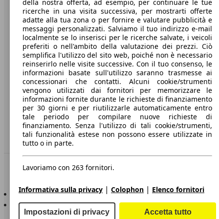
della nostra offerta, ad esempio, per continuare le tue
A proposito di AutoScout24
ricerche in una visita successiva, per mostrarti offerte
adatte alla tua zona o per fornire e valutare pubblicità e
Stampa
messaggi personalizzati. Salviamo il tuo indirizzo e-mail
localmente se lo inserisci per le ricerche salvate, i veicoli
Media
preferiti o nell'ambito della valutazione dei prezzi. Ciò
Condizioni generali
semplifica l'utilizzo del sito web, poiché non è necessario
reinserirlo nelle visite successive. Con il tuo consenso, le
Informazioni
informazioni basate sull'utilizzo saranno trasmesse ai
concessionari che contatti. Alcuni cookie/strumenti
Privacy
vengono utilizzati dai fornitori per memorizzare le
informazioni fornite durante le richieste di finanziamento
Dichiarazione di Accessibilità
per 30 giorni e per riutilizzarle automaticamente entro
tale periodo per compilare nuove richieste di
finanziamento. Senza l'utilizzo di tali cookie/strumenti,
Servizi
tali funzionalità estese non possono essere utilizzate in
Area rivenditori
tutto o in parte.
Sempre con te
Lavoriamo con 263 fornitori.
|
|
Informativa sulla privacy
Colophon
Elenco fornitori
AutoScout24 per iOS
AutoScout24 per Android
Impostazioni di privacy
Accetta tutto