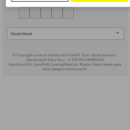
© Copyright
a cura di AutoScout24 GmbH. Tutti i diritti riservati. |
AutoScout24 Italia S.p.a. - P. IVA IT03384980284
AutoScout24.it, AutoProff, LeasingMarkt.de, Media e Smyle fanno parte
della famiglia AutoScout24.