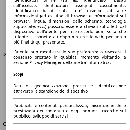
identificatori online (ad es. identificatori basati
Numero di marce
8
sull’accesso, identificatori assegnati casualmente,
Coppia
450 nm
identificatori basati sulla rete) insieme ad altre
informazioni (ad es. tipo di browser e informazioni sul
Cilindrata
2143 ccm
browser, lingua, dimensioni dello schermo, tecnologie
Carburante
Diesel
supportate, ecc.) possono essere archiviati sul o letti dal
Cilindri
4
dispositivo dell’utente per riconoscerlo ogni volta che
Trasmissione
Automatico
l’utente si connette a un’app o a un sito web, per una o
più finalità qui presentate.
Tipo di trazione
trazione posteriore
L’utente può modificare le sue preferenze o revocare il
Dimensioni
consenso prestato in qualsiasi momento visitando la
sezione Privacy Manager della nostra informativa.
Lunghezza
4640 mm
Altezza
1440 mm
Scopi
Larghezza
1860 mm
Dati di geolocalizzazione precisi e identificazione
Passo
2820 mm
attraverso la scansione del dispositivo
Peso massimo
2090 kg
Carico massimo
-
Porte
4
Pubblicità e contenuti personalizzati, misurazione delle
prestazioni dei contenuti e degli annunci, ricerche sul
Sedili
5
pubblico, sviluppo di servizi
Carico sul tetto
-
Capacità di traino (senza freni)
-