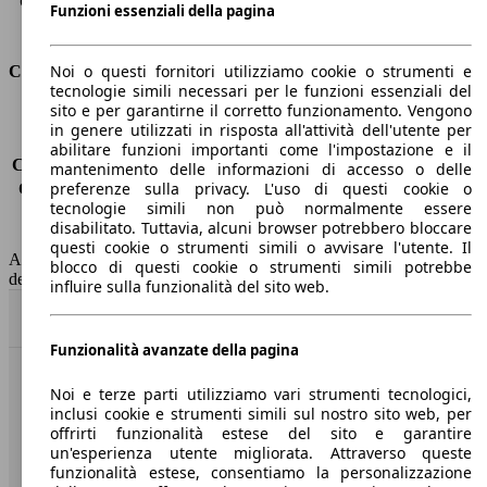
Capacità di traino (con freni)
1600 kg
Funzioni essenziali della pagina
Volume del bagagliaio
480 l
Noi o questi fornitori utilizziamo cookie o strumenti e
Consumi
tecnologie simili necessari per le funzioni essenziali del
sito e per garantirne il corretto funzionamento. Vengono
Emissioni di CO2*
-
in genere utilizzati in risposta all'attività dell'utente per
Consumo (urbano)
-
abilitare funzioni importanti come l'impostazione e il
Consumo (extra-urbano)
-
mantenimento delle informazioni di accesso o delle
preferenze sulla privacy. L'uso di questi cookie o
Consumo (combinato)*
-
tecnologie simili non può normalmente essere
Classe di emissione
Euro 6
disabilitato. Tuttavia, alcuni browser potrebbero bloccare
Capacità del serbatoio
52 l
questi cookie o strumenti simili o avvisare l'utente. Il
AutoScout24 non si assume alcuna responsabilità per la correttezza
blocco di questi cookie o strumenti simili potrebbe
dei dati.
influire sulla funzionalità del sito web.
Torna su
Funzionalità avanzate della pagina
Benvenuti su AutoScout24, il mercato auto europeo.
Noi e terze parti utilizziamo vari strumenti tecnologici,
inclusi cookie e strumenti simili sul nostro sito web, per
offrirti funzionalità estese del sito e garantire
Società
un'esperienza utente migliorata. Attraverso queste
funzionalità estese, consentiamo la personalizzazione