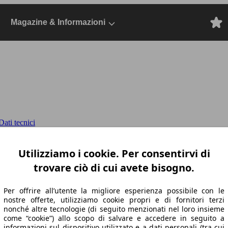
Magazine & Informazioni
ati tecnici
auto
2022, Dal 2021, Berlina, Benzina
Utilizziamo i cookie. Per consentirvi di
trovare ciò di cui avete bisogno.
Per offrire all’utente la migliore esperienza possibile con le
nostre offerte, utilizziamo cookie propri e di fornitori terzi
nonché altre tecnologie (di seguito menzionati nel loro insieme
come “cookie”) allo scopo di salvare e accedere in seguito a
informazioni sul dispositivo utilizzato e a dati personali (tra cui