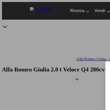
Passa
al
Ricerca
Vendi
contenuto
principale
Alfa Romeo Giulia - D
Alfa Romeo Giulia 2.0 t Veloce Q4 280cv 