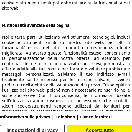
cookie o strumenti simili potrebbe influire sulla funzionalità del
sito web.
Funzionalità avanzate della pagina
Noi e terze parti utilizziamo vari strumenti tecnologici, inclusi
cookie e strumenti simili sul nostro sito web, per offrirti
funzionalità estese del sito e garantire un'esperienza utente
migliorata. Attraverso queste funzionalità estese, consentiamo
la personalizzazione della nostra offerta, ad esempio, per
 dati.
continuare le tue ricerche in una visita successiva, per mostrarti
offerte adatte alla tua zona o per fornire e valutare pubblicità e
messaggi personalizzati. Salviamo il tuo indirizzo e-mail
localmente se lo inserisci per le ricerche salvate, i veicoli
preferiti o nell'ambito della valutazione dei prezzi. Ciò semplifica
ropeo.
l'utilizzo del sito web, poiché non è necessario reinserirlo nelle
visite successive. Con il tuo consenso, le informazioni basate
sull'utilizzo saranno trasmesse ai concessionari che contatti.
Area rivenditori
Alcuni cookie/strumenti vengono utilizzati dai fornitori per
memorizzare le informazioni fornite durante le richieste di
|
|
finanziamento per 30 giorni e per riutilizzarle automaticamente
Informativa sulla privacy
Colophon
Elenco fornitori
Contatti
Servizi per i dealer
entro tale periodo per compilare nuove richieste di
finanziamento. Senza l'utilizzo di tali cookie/strumenti, tali
arche e modelli
Login
Impostazioni di privacy
Accetta tutto