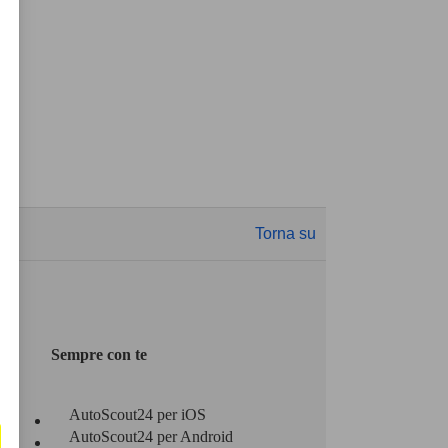
Torna su
Sempre con te
AutoScout24 per iOS
AutoScout24 per Android