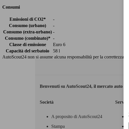
Consumi
Emissioni di CO2*
-
Consumo (urbano)
-
Consumo (extra-urbano)
-
Consumo (combinato)*
-
Classe di emissione
Euro 6
Capacità del serbatoio
58 l
AutoScout24 non si assume alcuna responsabilità per la correttezza dei
Benvenuti su AutoScout24, il mercato auto eu
Società
Servizi
A proposito di AutoScout24
Stampa
M