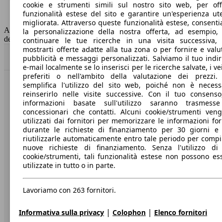
cookie e strumenti simili sul nostro sito web, per offr
Classe di emissione
Euro 6
funzionalità estese del sito e garantire un'esperienza ut
Capacità del serbatoio
52 l
migliorata. Attraverso queste funzionalità estese, consent
AutoScout24 non si assume alcuna responsabilità per la correttezza
la personalizzazione della nostra offerta, ad esempio,
dei dati.
continuare le tue ricerche in una visita successiva,
mostrarti offerte adatte alla tua zona o per fornire e valu
Torna su
pubblicità e messaggi personalizzati. Salviamo il tuo indir
e-mail localmente se lo inserisci per le ricerche salvate, i vei
preferiti o nell'ambito della valutazione dei prezzi.
semplifica l'utilizzo del sito web, poiché non è necess
Benvenuti su AutoScout24, il mercato auto europeo.
reinserirlo nelle visite successive. Con il tuo consenso
informazioni basate sull'utilizzo saranno trasmess
concessionari che contatti. Alcuni cookie/strumenti ven
Società
utilizzati dai fornitori per memorizzare le informazioni for
durante le richieste di finanziamento per 30 giorni e
A proposito di AutoScout24
riutilizzarle automaticamente entro tale periodo per compi
nuove richieste di finanziamento. Senza l'utilizzo di 
Stampa
cookie/strumenti, tali funzionalità estese non possono es
utilizzate in tutto o in parte.
Media
Condizioni generali
Lavoriamo con 263 fornitori.
Informazioni
|
|
Informativa sulla privacy
Colophon
Elenco fornitori
Privacy