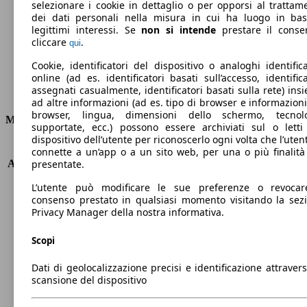
selezionare i cookie in dettaglio o per opporsi al trattam
dei dati personali nella misura in cui ha luogo in ba
legittimi interessi. Se
non si intende
prestare il conse
cliccare
.
qui
Cookie, identificatori del dispositivo o analoghi identifica
Ø 4.7 l/100km
online (ad es. identificatori basati sull’accesso, identifica
assegnati casualmente, identificatori basati sulla rete) ins
Consumi
ad altre informazioni (ad es. tipo di browser e informazioni
browser, lingua, dimensioni dello schermo, tecnol
Motore e Prestazioni
supportate, ecc.) possono essere archiviati sul o letti
dispositivo dell’utente per riconoscerlo ogni volta che l’utent
KW (PS)
118 kW (160 PS)
connette a un’app o a un sito web, per una o più finalità
Accelerazione (0-100 km/h)
8.2s
presentate.
Velocità massima (km/h)
220 km/h
L’utente può modificare le sue preferenze o revocar
Numero di marce
8
consenso prestato in qualsiasi momento visitando la sez
Coppia
450 nm
Privacy Manager della nostra informativa.
Cilindrata
2143 ccm
Carburante
Diesel
Scopi
Cilindri
4
Dati di geolocalizzazione precisi e identificazione attravers
Trasmissione
Automatico
scansione del dispositivo
Tipo di trazione
trazione posteriore