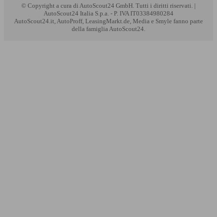
© Copyright
a cura di AutoScout24 GmbH. Tutti i diritti riservati. |
AutoScout24 Italia S.p.a. - P. IVA IT03384980284
AutoScout24.it, AutoProff, LeasingMarkt.de, Media e Smyle fanno parte
della famiglia AutoScout24.