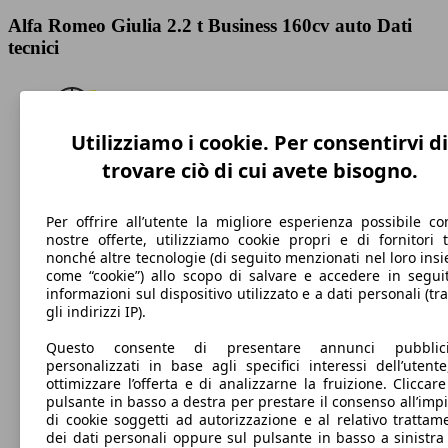
Alfa Romeo Giulia 2.2 t Business 160cv auto Dati
tecnici
Utilizziamo i cookie. Per consentirvi di
220 km/h
trovare ciò di cui avete bisogno.
Velocità massima
Per offrire all’utente la migliore esperienza possibile co
nostre offerte, utilizziamo cookie propri e di fornitori t
nonché altre tecnologie (di seguito menzionati nel loro ins
come “cookie”) allo scopo di salvare e accedere in segui
Diesel
informazioni sul dispositivo utilizzato e a dati personali (tra
Carburante
gli indirizzi IP).
Questo consente di presentare annunci pubblicit
personalizzati in base agli specifici interessi dell’utente
ottimizzare l’offerta e di analizzarne la fruizione. Cliccare
pulsante in basso a destra per prestare il consenso all’imp
130 g/km
di cookie soggetti ad autorizzazione e al relativo trattam
dei dati personali oppure sul pulsante in basso a sinistra
Emissioni di CO2 (combinato)*