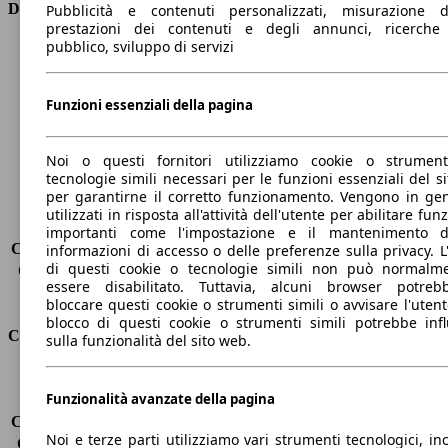
Dimensioni
Pubblicità e contenuti personalizzati, misurazione d
prestazioni dei contenuti e degli annunci, ricerche
pubblico, sviluppo di servizi
Lunghezza
4640 mm
Altezza
1430 mm
Larghezza
1860 mm
Funzioni essenziali della pagina
Passo
2820 mm
Peso massimo
2070 kg
Noi o questi fornitori utilizziamo cookie o strumen
Carico massimo
-
tecnologie simili necessari per le funzioni essenziali del si
Porte
4
per garantirne il corretto funzionamento. Vengono in ge
Sedili
5
utilizzati in risposta all'attività dell'utente per abilitare fun
Carico sul tetto
-
importanti come l'impostazione e il mantenimento d
Capacità di traino (senza freni)
-
informazioni di accesso o delle preferenze sulla privacy. L
di questi cookie o tecnologie simili non può normalm
Capacità di traino (con freni)
1600 kg
essere disabilitato. Tuttavia, alcuni browser potreb
Volume del bagagliaio
480 l
bloccare questi cookie o strumenti simili o avvisare l'utente
blocco di questi cookie o strumenti simili potrebbe infl
Consumi
sulla funzionalità del sito web.
Emissioni di CO2*
130 g/km (komb.)
Funzionalità avanzate della pagina
Consumo (urbano)
6.0 l/100km
Consumo (extra-urbano)
4.1 l/100km
Noi e terze parti utilizziamo vari strumenti tecnologici, inc
Consumo (combinato)*
4.7 l/100km