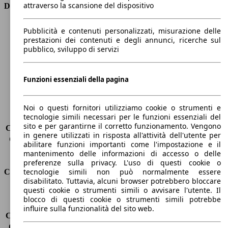
attraverso la scansione del dispositivo
Dimensioni
Lunghezza
4640 mm
Pubblicità e contenuti personalizzati, misurazione delle
Altezza
1440 mm
prestazioni dei contenuti e degli annunci, ricerche sul
pubblico, sviluppo di servizi
Larghezza
2020 mm
Passo
2820 mm
Peso massimo
2070 kg
Funzioni essenziali della pagina
Carico massimo
-
Porte
4
Sedili
5
Noi o questi fornitori utilizziamo cookie o strumenti e
tecnologie simili necessari per le funzioni essenziali del
Carico sul tetto
-
sito e per garantirne il corretto funzionamento. Vengono
Capacità di traino (senza freni)
-
in genere utilizzati in risposta all'attività dell'utente per
Capacità di traino (con freni)
1600 kg
abilitare funzioni importanti come l'impostazione e il
Volume del bagagliaio
480 l
mantenimento delle informazioni di accesso o delle
preferenze sulla privacy. L'uso di questi cookie o
tecnologie simili non può normalmente essere
Consumi
disabilitato. Tuttavia, alcuni browser potrebbero bloccare
questi cookie o strumenti simili o avvisare l'utente. Il
Emissioni di CO2*
130 g/km (komb.)
blocco di questi cookie o strumenti simili potrebbe
Consumo (urbano)
6.2 l/100km
influire sulla funzionalità del sito web.
Consumo (extra-urbano)
4.2 l/100km
Consumo (combinato)*
4.9 l/100km