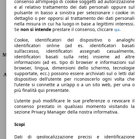
Emissioni di CO2 (combinato)*
consenso all’impiego di cookie soggetti ad autorizzazione
e al relativo trattamento dei dati personali oppure sul
pulsante in basso a sinistra per selezionare i cookie in
dettaglio o per opporsi al trattamento dei dati personali
nella misura in cui ha luogo in base a legittimi interessi.
Se
non si intende
prestare il consenso, cliccare
.
qui
Ø 4.9 l/100km
Cookie, identificatori del dispositivo o analoghi
Consumi
identificatori online (ad es. identificatori basati
sull’accesso, identificatori assegnati casualmente,
Motore e Prestazioni
identificatori basati sulla rete) insieme ad altre
informazioni (ad es. tipo di browser e informazioni sul
browser, lingua, dimensioni dello schermo, tecnologie
KW (PS)
140 kW (190 PS)
supportate, ecc.) possono essere archiviati sul o letti dal
Accelerazione (0-100 km/h)
7.1s
dispositivo dell’utente per riconoscerlo ogni volta che
Velocità massima (km/h)
230 km/h
l’utente si connette a un’app o a un sito web, per una o
Numero di marce
8
più finalità qui presentate.
Coppia
450 nm
L’utente può modificare le sue preferenze o revocare il
Cilindrata
2143 ccm
consenso prestato in qualsiasi momento visitando la
Carburante
Diesel
sezione Privacy Manager della nostra informativa.
Cilindri
4
Trasmissione
Automatico
Scopi
Tipo di trazione
trazione posteriore
Dati di geolocalizzazione precisi e identificazione