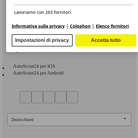
Privacy
Dichiarazione di Accessibilità
Lavoriamo con 263 fornitori.
Servizi
|
|
Informativa sulla privacy
Colophon
Elenco fornitori
Area rivenditori
Impostazioni di privacy
Accetta tutto
Sempre con te
AutoScout24 per iOS
AutoScout24 per Android