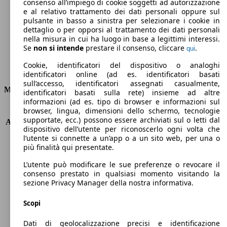
Emissioni di CO2 (combinato)*
consenso all’impiego di cookie soggetti ad autorizzazione
e al relativo trattamento dei dati personali oppure sul
pulsante in basso a sinistra per selezionare i cookie in
dettaglio o per opporsi al trattamento dei dati personali
nella misura in cui ha luogo in base a legittimi interessi.
Se
non si intende
prestare il consenso, cliccare
.
qui
Ø 4.2 l/100km
Cookie, identificatori del dispositivo o analoghi
Consumi
identificatori online (ad es. identificatori basati
sull’accesso, identificatori assegnati casualmente,
Motore e Prestazioni
identificatori basati sulla rete) insieme ad altre
informazioni (ad es. tipo di browser e informazioni sul
browser, lingua, dimensioni dello schermo, tecnologie
KW (PS)
110 kW (150 PS)
supportate, ecc.) possono essere archiviati sul o letti dal
Accelerazione (0-100 km/h)
8.4s
dispositivo dell’utente per riconoscerlo ogni volta che
Velocità massima (km/h)
220 km/h
l’utente si connette a un’app o a un sito web, per una o
Numero di marce
6
più finalità qui presentate.
Coppia
380 nm
L’utente può modificare le sue preferenze o revocare il
Cilindrata
2143 ccm
consenso prestato in qualsiasi momento visitando la
Carburante
Diesel
sezione Privacy Manager della nostra informativa.
Cilindri
4
Trasmissione
Manuale
Scopi
Tipo di trazione
trazione posteriore
Dati di geolocalizzazione precisi e identificazione