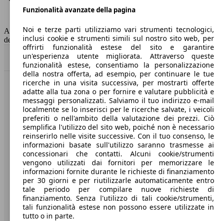
Funzionalità avanzate della pagina
Classe di emissione
Euro 6
Capacità del serbatoio
52 l
Noi e terze parti utilizziamo vari strumenti tecnologici,
AutoScout24 non si assume alcuna responsabilità per la correttezza
inclusi cookie e strumenti simili sul nostro sito web, per
dei dati.
offrirti funzionalità estese del sito e garantire
un'esperienza utente migliorata. Attraverso queste
Torna su
funzionalità estese, consentiamo la personalizzazione
della nostra offerta, ad esempio, per continuare le tue
ricerche in una visita successiva, per mostrarti offerte
Benvenuti su AutoScout24, il mercato auto europeo.
adatte alla tua zona o per fornire e valutare pubblicità e
messaggi personalizzati. Salviamo il tuo indirizzo e-mail
localmente se lo inserisci per le ricerche salvate, i veicoli
Società
preferiti o nell'ambito della valutazione dei prezzi. Ciò
semplifica l'utilizzo del sito web, poiché non è necessario
reinserirlo nelle visite successive. Con il tuo consenso, le
A proposito di AutoScout24
informazioni basate sull'utilizzo saranno trasmesse ai
concessionari che contatti. Alcuni cookie/strumenti
Stampa
vengono utilizzati dai fornitori per memorizzare le
informazioni fornite durante le richieste di finanziamento
Media
per 30 giorni e per riutilizzarle automaticamente entro
Condizioni generali
tale periodo per compilare nuove richieste di
finanziamento. Senza l'utilizzo di tali cookie/strumenti,
Informazioni
tali funzionalità estese non possono essere utilizzate in
tutto o in parte.