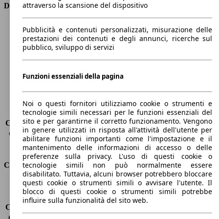
attraverso la scansione del dispositivo
Dimensioni
Lunghezza
4640 mm
Pubblicità e contenuti personalizzati, misurazione delle
Altezza
1440 mm
prestazioni dei contenuti e degli annunci, ricerche sul
pubblico, sviluppo di servizi
Larghezza
2020 mm
Passo
2820 mm
Peso massimo
-
Funzioni essenziali della pagina
Carico massimo
-
Porte
4
Sedili
5
Noi o questi fornitori utilizziamo cookie o strumenti e
tecnologie simili necessari per le funzioni essenziali del
Carico sul tetto
-
sito e per garantirne il corretto funzionamento. Vengono
Capacità di traino (senza freni)
-
in genere utilizzati in risposta all'attività dell'utente per
Capacità di traino (con freni)
1600 kg
abilitare funzioni importanti come l'impostazione e il
Volume del bagagliaio
480 l
mantenimento delle informazioni di accesso o delle
preferenze sulla privacy. L'uso di questi cookie o
tecnologie simili non può normalmente essere
Consumi
disabilitato. Tuttavia, alcuni browser potrebbero bloccare
questi cookie o strumenti simili o avvisare l'utente. Il
Emissioni di CO2*
109 g/km (komb.)
blocco di questi cookie o strumenti simili potrebbe
Consumo (urbano)
5.3 l/100km
influire sulla funzionalità del sito web.
Consumo (extra-urbano)
3.5 l/100km
Consumo (combinato)*
4.2 l/100km