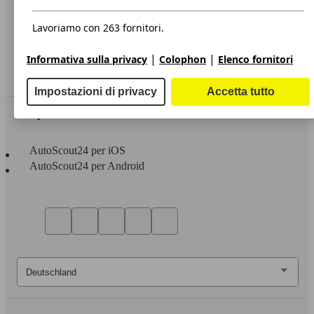
Privacy
Dichiarazione di Accessibilità
Lavoriamo con 263 fornitori.
Servizi
|
|
Informativa sulla privacy
Colophon
Elenco fornitori
Area rivenditori
Impostazioni di privacy
Accetta tutto
Sempre con te
AutoScout24 per iOS
AutoScout24 per Android