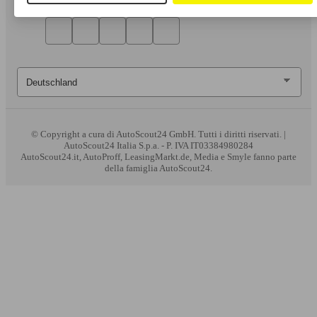
© Copyright
a cura di AutoScout24 GmbH. Tutti i diritti riservati. |
AutoScout24 Italia S.p.a. - P. IVA IT03384980284
AutoScout24.it, AutoProff, LeasingMarkt.de, Media e Smyle fanno parte
della famiglia AutoScout24.