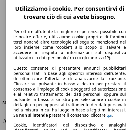
Utilizziamo i cookie. Per consentirvi di
trovare ciò di cui avete bisogno.
Per offrire all’utente la migliore esperienza possibile con
le nostre offerte, utilizziamo cookie propri e di fornitori
terzi nonché altre tecnologie (di seguito menzionati nel
230 km/h
loro insieme come “cookie”) allo scopo di salvare e
accedere in seguito a informazioni sul dispositivo
Velocità massima
utilizzato e a dati personali (tra cui gli indirizzi IP).
Questo consente di presentare annunci pubblicitari
personalizzati in base agli specifici interessi dell’utente,
di ottimizzare l’offerta e di analizzarne la fruizione.
Diesel
Cliccare sul pulsante in basso a destra per prestare il
consenso all’impiego di cookie soggetti ad autorizzazione
Carburante
e al relativo trattamento dei dati personali oppure sul
pulsante in basso a sinistra per selezionare i cookie in
Motore e Prestazioni
dettaglio o per opporsi al trattamento dei dati personali
nella misura in cui ha luogo in base a legittimi interessi.
KW (PS)
140 kW (190 PS)
Se
non si intende
prestare il consenso, cliccare
.
qui
Accelerazione (0-100 km/h)
7.1s
Cookie, identificatori del dispositivo o analoghi
Velocità massima (km/h)
230 km/h