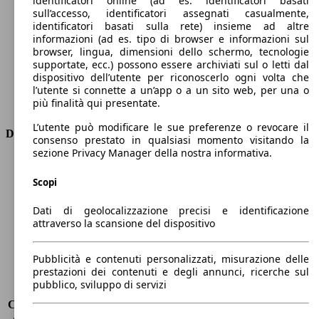
identificatori online (ad es. identificatori basati
Numero di marce
8
sull’accesso, identificatori assegnati casualmente,
Coppia
450 nm
identificatori basati sulla rete) insieme ad altre
informazioni (ad es. tipo di browser e informazioni sul
Cilindrata
2143 ccm
browser, lingua, dimensioni dello schermo, tecnologie
Carburante
Diesel
supportate, ecc.) possono essere archiviati sul o letti dal
Cilindri
4
dispositivo dell’utente per riconoscerlo ogni volta che
Trasmissione
Automatico
l’utente si connette a un’app o a un sito web, per una o
più finalità qui presentate.
Tipo di trazione
trazione posteriore
L’utente può modificare le sue preferenze o revocare il
Dimensioni
consenso prestato in qualsiasi momento visitando la
sezione Privacy Manager della nostra informativa.
Lunghezza
4640 mm
Altezza
1440 mm
Scopi
Larghezza
1860 mm
Dati di geolocalizzazione precisi e identificazione
Passo
2820 mm
attraverso la scansione del dispositivo
Peso massimo
-
Carico massimo
-
Porte
4
Pubblicità e contenuti personalizzati, misurazione delle
prestazioni dei contenuti e degli annunci, ricerche sul
Sedili
5
pubblico, sviluppo di servizi
Carico sul tetto
-
Capacità di traino (senza freni)
-