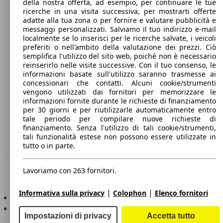
della nostra offerta, ad esempio, per continuare le tue
A proposito di AutoScout24
ricerche in una visita successiva, per mostrarti offerte
adatte alla tua zona o per fornire e valutare pubblicità e
Stampa
messaggi personalizzati. Salviamo il tuo indirizzo e-mail
localmente se lo inserisci per le ricerche salvate, i veicoli
Media
preferiti o nell'ambito della valutazione dei prezzi. Ciò
Condizioni generali
semplifica l'utilizzo del sito web, poiché non è necessario
reinserirlo nelle visite successive. Con il tuo consenso, le
Informazioni
informazioni basate sull'utilizzo saranno trasmesse ai
concessionari che contatti. Alcuni cookie/strumenti
Privacy
vengono utilizzati dai fornitori per memorizzare le
informazioni fornite durante le richieste di finanziamento
Dichiarazione di Accessibilità
per 30 giorni e per riutilizzarle automaticamente entro
tale periodo per compilare nuove richieste di
finanziamento. Senza l'utilizzo di tali cookie/strumenti,
Servizi
tali funzionalità estese non possono essere utilizzate in
Area rivenditori
tutto o in parte.
Sempre con te
Lavoriamo con 263 fornitori.
|
|
Informativa sulla privacy
Colophon
Elenco fornitori
AutoScout24 per iOS
AutoScout24 per Android
Impostazioni di privacy
Accetta tutto