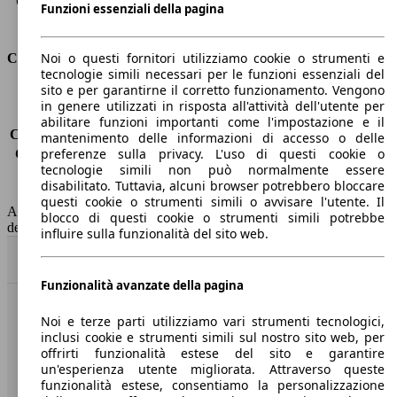
Capacità di traino (con freni)
1600 kg
Funzioni essenziali della pagina
Volume del bagagliaio
480 l
Noi o questi fornitori utilizziamo cookie o strumenti e
Consumi
tecnologie simili necessari per le funzioni essenziali del
sito e per garantirne il corretto funzionamento. Vengono
Emissioni di CO2*
-
in genere utilizzati in risposta all'attività dell'utente per
Consumo (urbano)
-
abilitare funzioni importanti come l'impostazione e il
Consumo (extra-urbano)
-
mantenimento delle informazioni di accesso o delle
preferenze sulla privacy. L'uso di questi cookie o
Consumo (combinato)*
-
tecnologie simili non può normalmente essere
Classe di emissione
Euro 6
disabilitato. Tuttavia, alcuni browser potrebbero bloccare
Capacità del serbatoio
52 l
questi cookie o strumenti simili o avvisare l'utente. Il
AutoScout24 non si assume alcuna responsabilità per la correttezza
blocco di questi cookie o strumenti simili potrebbe
dei dati.
influire sulla funzionalità del sito web.
Torna su
Funzionalità avanzate della pagina
Benvenuti su AutoScout24, il mercato auto europeo.
Noi e terze parti utilizziamo vari strumenti tecnologici,
inclusi cookie e strumenti simili sul nostro sito web, per
offrirti funzionalità estese del sito e garantire
Società
un'esperienza utente migliorata. Attraverso queste
funzionalità estese, consentiamo la personalizzazione