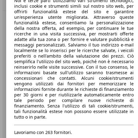
Noi e terze parti utilizziamo vari strumenti tecnologici,
Torna su
inclusi cookie e strumenti simili sul nostro sito web, per
offrirti funzionalità estese del sito e garantire
un'esperienza utente migliorata. Attraverso queste
funzionalità estese, consentiamo la personalizzazione
Benvenuti su AutoScout24, il mercato auto europeo.
della nostra offerta, ad esempio, per continuare le tue
ricerche in una visita successiva, per mostrarti offerte
Società
adatte alla tua zona o per fornire e valutare pubblicità e
messaggi personalizzati. Salviamo il tuo indirizzo e-mail
localmente se lo inserisci per le ricerche salvate, i veicoli
A proposito di AutoScout24
preferiti o nell'ambito della valutazione dei prezzi. Ciò
semplifica l'utilizzo del sito web, poiché non è necessario
Stampa
reinserirlo nelle visite successive. Con il tuo consenso, le
informazioni basate sull'utilizzo saranno trasmesse ai
Media
concessionari che contatti. Alcuni cookie/strumenti
vengono utilizzati dai fornitori per memorizzare le
Condizioni generali
informazioni fornite durante le richieste di finanziamento
per 30 giorni e per riutilizzarle automaticamente entro
Informazioni
tale periodo per compilare nuove richieste di
Privacy
finanziamento. Senza l'utilizzo di tali cookie/strumenti,
tali funzionalità estese non possono essere utilizzate in
Dichiarazione di Accessibilità
tutto o in parte.
Servizi
Lavoriamo con 263 fornitori.
Area rivenditori