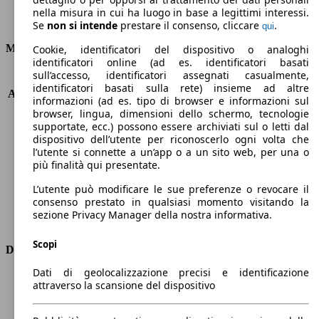
nella misura in cui ha luogo in base a legittimi interessi.
Emissioni di CO2 (combinato)*
Se
non si intende
prestare il consenso, cliccare
.
qui
Motore e Prestazioni
Cookie, identificatori del dispositivo o analoghi
identificatori online (ad es. identificatori basati
sull’accesso, identificatori assegnati casualmente,
KW (PS)
206 kW (280 PS)
identificatori basati sulla rete) insieme ad altre
Accelerazione (0-100 km/h)
5.2s
informazioni (ad es. tipo di browser e informazioni sul
Velocità massima (km/h)
240 km/h
browser, lingua, dimensioni dello schermo, tecnologie
Numero di marce
8
supportate, ecc.) possono essere archiviati sul o letti dal
dispositivo dell’utente per riconoscerlo ogni volta che
Coppia
400 nm
l’utente si connette a un’app o a un sito web, per una o
Cilindrata
1995 ccm
più finalità qui presentate.
Carburante
Benzina
Cilindri
4
L’utente può modificare le sue preferenze o revocare il
consenso prestato in qualsiasi momento visitando la
Trasmissione
Automatico
sezione Privacy Manager della nostra informativa.
Tipo di trazione
Integrale
Scopi
Dimensioni
Dati di geolocalizzazione precisi e identificazione
Lunghezza
4650 mm
attraverso la scansione del dispositivo
Altezza
1430 mm
Larghezza
1860 mm