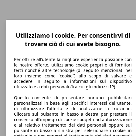
Utilizziamo i cookie. Per consentirvi di
trovare ciò di cui avete bisogno.
240 km/h
Per offrire all’utente la migliore esperienza possibile con
le nostre offerte, utilizziamo cookie propri e di fornitori
Velocità massima
terzi nonché altre tecnologie (di seguito menzionati nel
loro insieme come “cookie”) allo scopo di salvare e
accedere in seguito a informazioni sul dispositivo
utilizzato e a dati personali (tra cui gli indirizzi IP).
Benzina
Questo consente di presentare annunci pubblicitari
personalizzati in base agli specifici interessi dell’utente,
Carburante
di ottimizzare l’offerta e di analizzarne la fruizione.
Cliccare sul pulsante in basso a destra per prestare il
consenso all’impiego di cookie soggetti ad autorizzazione
e al relativo trattamento dei dati personali oppure sul
pulsante in basso a sinistra per selezionare i cookie in
165 g/km
dettaglio o per opporsi al trattamento dei dati personali