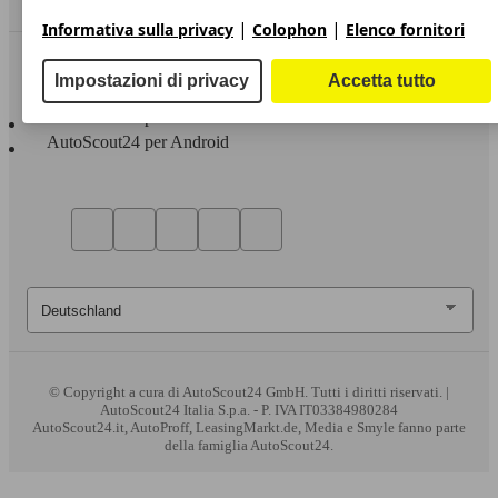
|
|
Informativa sulla privacy
Colophon
Elenco fornitori
Sempre con te
Impostazioni di privacy
Accetta tutto
AutoScout24 per iOS
AutoScout24 per Android
© Copyright
a cura di AutoScout24 GmbH. Tutti i diritti riservati. |
AutoScout24 Italia S.p.a. - P. IVA IT03384980284
AutoScout24.it, AutoProff, LeasingMarkt.de, Media e Smyle fanno parte
della famiglia AutoScout24.