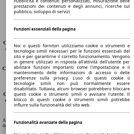
Pubblicità e contenuti personalizzati, misurazione delle
Passo
2820 mm
prestazioni dei contenuti e degli annunci, ricerche sul
Peso massimo
2105 kg
pubblico, sviluppo di servizi
Carico massimo
-
Porte
4
Funzioni essenziali della pagina
Sedili
5
Carico sul tetto
-
Capacità di traino (senza freni)
-
Noi o questi fornitori utilizziamo cookie o strumenti e
Capacità di traino (con freni)
1600 kg
tecnologie simili necessari per le funzioni essenziali del
Volume del bagagliaio
480 l
sito e per garantirne il corretto funzionamento. Vengono
in genere utilizzati in risposta all'attività dell'utente per
abilitare funzioni importanti come l'impostazione e il
Consumi
mantenimento delle informazioni di accesso o delle
preferenze sulla privacy. L'uso di questi cookie o
Emissioni di CO2*
165 g/km (komb.)
tecnologie simili non può normalmente essere
Consumo (urbano)
-
disabilitato. Tuttavia, alcuni browser potrebbero bloccare
questi cookie o strumenti simili o avvisare l'utente. Il
Consumo (extra-urbano)
-
blocco di questi cookie o strumenti simili potrebbe
Consumo (combinato)*
-
influire sulla funzionalità del sito web.
Classe di emissione
Euro 6
Capacità del serbatoio
58 l
AutoScout24 non si assume alcuna responsabilità per la correttezza
Funzionalità avanzate della pagina
dei dati.