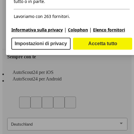
tutto o in parte.
Privacy
Lavoriamo con 263 fornitori.
Dichiarazione di Accessibilità
|
|
Informativa sulla privacy
Colophon
Elenco fornitori
Servizi
Area rivenditori
Impostazioni di privacy
Accetta tutto
Sempre con te
AutoScout24 per iOS
AutoScout24 per Android