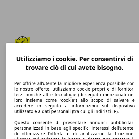
195 km/h
Utilizziamo i cookie. Per consentirvi di
trovare ciò di cui avete bisogno.
Velocità massima
Per offrire all’utente la migliore esperienza possibile con
le nostre offerte, utilizziamo cookie propri e di fornitori
terzi nonché altre tecnologie (di seguito menzionati nel
GPL
loro insieme come “cookie”) allo scopo di salvare e
accedere in seguito a informazioni sul dispositivo
Carburante
utilizzato e a dati personali (tra cui gli indirizzi IP).
Questo consente di presentare annunci pubblicitari
personalizzati in base agli specifici interessi dell’utente,
di ottimizzare l’offerta e di analizzarne la fruizione.
134 g/km