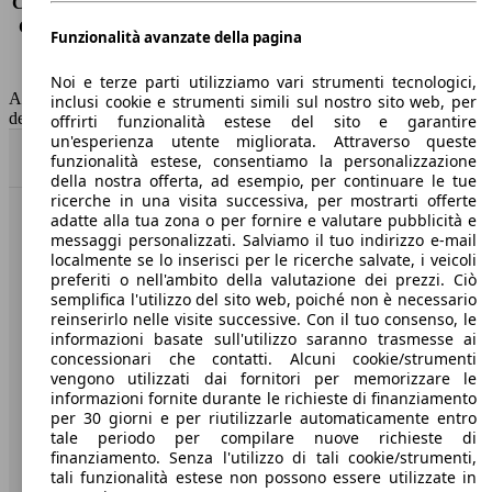
Consumo (extra-urbano)
6.8 l/100km
Consumo (combinato)*
8.3 l/100km
Funzionalità avanzate della pagina
Classe di emissione
Euro 6
Capacità del serbatoio
60 l
Noi e terze parti utilizziamo vari strumenti tecnologici,
AutoScout24 non si assume alcuna responsabilità per la correttezza
inclusi cookie e strumenti simili sul nostro sito web, per
dei dati.
offrirti funzionalità estese del sito e garantire
un'esperienza utente migliorata. Attraverso queste
Torna su
funzionalità estese, consentiamo la personalizzazione
della nostra offerta, ad esempio, per continuare le tue
ricerche in una visita successiva, per mostrarti offerte
adatte alla tua zona o per fornire e valutare pubblicità e
Benvenuti su AutoScout24, il mercato auto europeo.
messaggi personalizzati. Salviamo il tuo indirizzo e-mail
localmente se lo inserisci per le ricerche salvate, i veicoli
preferiti o nell'ambito della valutazione dei prezzi. Ciò
Società
semplifica l'utilizzo del sito web, poiché non è necessario
reinserirlo nelle visite successive. Con il tuo consenso, le
A proposito di AutoScout24
informazioni basate sull'utilizzo saranno trasmesse ai
concessionari che contatti. Alcuni cookie/strumenti
Stampa
vengono utilizzati dai fornitori per memorizzare le
informazioni fornite durante le richieste di finanziamento
Media
per 30 giorni e per riutilizzarle automaticamente entro
tale periodo per compilare nuove richieste di
Condizioni generali
finanziamento. Senza l'utilizzo di tali cookie/strumenti,
tali funzionalità estese non possono essere utilizzate in
Informazioni