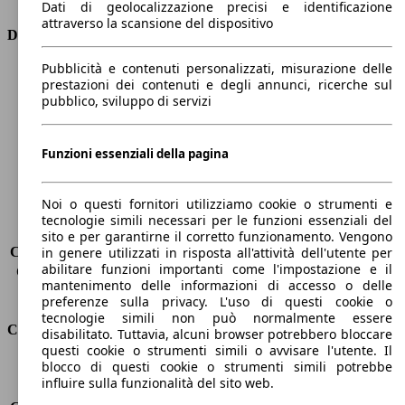
Dati di geolocalizzazione precisi e identificazione
attraverso la scansione del dispositivo
Dimensioni
Pubblicità e contenuti personalizzati, misurazione delle
Lunghezza
4350 mm
prestazioni dei contenuti e degli annunci, ricerche sul
Altezza
1460 mm
pubblico, sviluppo di servizi
Larghezza
1800 mm
Passo
2630 mm
Peso massimo
1785 kg
Funzioni essenziali della pagina
Carico massimo
-
Porte
5
Noi o questi fornitori utilizziamo cookie o strumenti e
Sedili
5
tecnologie simili necessari per le funzioni essenziali del
Carico sul tetto
-
sito e per garantirne il corretto funzionamento. Vengono
Capacità di traino (senza freni)
-
in genere utilizzati in risposta all'attività dell'utente per
abilitare funzioni importanti come l'impostazione e il
Capacità di traino (con freni)
1300 kg
mantenimento delle informazioni di accesso o delle
Volume del bagagliaio
275 l
preferenze sulla privacy. L'uso di questi cookie o
tecnologie simili non può normalmente essere
Consumi
disabilitato. Tuttavia, alcuni browser potrebbero bloccare
questi cookie o strumenti simili o avvisare l'utente. Il
blocco di questi cookie o strumenti simili potrebbe
Emissioni di CO2*
134 g/km (komb.)
influire sulla funzionalità del sito web.
Consumo (urbano)
10.9 l/100km