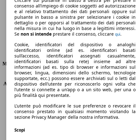
Cliccare sul pulsante in basso a destra per prestare il
consenso all’impiego di cookie soggetti ad autorizzazione
Emissioni di CO2 (combinato)*
e al relativo trattamento dei dati personali oppure sul
pulsante in basso a sinistra per selezionare i cookie in
dettaglio o per opporsi al trattamento dei dati personali
nella misura in cui ha luogo in base a legittimi interessi.
Se
non si intende
prestare il consenso, cliccare
.
qui
Ø 8.3 l/100km
Cookie, identificatori del dispositivo o analoghi
identificatori online (ad es. identificatori basati
Consumi
sull’accesso, identificatori assegnati casualmente,
identificatori basati sulla rete) insieme ad altre
Motore e Prestazioni
informazioni (ad es. tipo di browser e informazioni sul
browser, lingua, dimensioni dello schermo, tecnologie
KW (PS)
88 kW (120 PS)
supportate, ecc.) possono essere archiviati sul o letti dal
Accelerazione (0-100 km/h)
10.3s
dispositivo dell’utente per riconoscerlo ogni volta che
l’utente si connette a un’app o a un sito web, per una o
Velocità massima (km/h)
195 km/h
più finalità qui presentate.
Numero di marce
6
Coppia
206 nm
L’utente può modificare le sue preferenze o revocare il
Cilindrata
1368 ccm
consenso prestato in qualsiasi momento visitando la
sezione Privacy Manager della nostra informativa.
Carburante
GPL
Cilindri
4
Scopi
Trasmissione
Manuale
Tipo di trazione
trazione anteriore