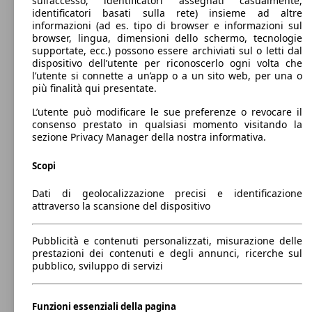
sull’accesso, identificatori assegnati casualmente,
Berlina
2010 - 2016
Alfa Romeo
Giulietta Benzina
identificatori basati sulla rete) insieme ad altre
informazioni (ad es. tipo di browser e informazioni sul
Diesel
Dimensioni (L/l/A):
browser, lingua, dimensioni dello schermo, tecnologie
da 4350 x 1800 x 1460 mm
supportate, ecc.) possono essere archiviati sul o letti dal
Potenza:
dispositivo dell’utente per riconoscerlo ogni volta che
Model Version
77 - 177 KW (105 - 240 PS)
l’utente si connette a un’app o a un sito web, per una o
88 KW
Ø 7.
Giulietta 1.4 t. Giulietta 120cv my18
Porte:
più finalità qui presentate.
(120 PS)
l/10
5
Sedili:
L’utente può modificare le sue preferenze o revocare il
Leistung
Ver
5
consenso prestato in qualsiasi momento visitando la
Bagagliaio:
sezione Privacy Manager della nostra informativa.
275 - 350 Litri
Capacità di traino:
Scopi
0 - 1300 kg
Mostra versioni
88 KW
Ø 6.
Dati di geolocalizzazione precisi e identificazione
Giulietta 1.4 t. Giulietta 120cv my19
(120 PS)
l/10
attraverso la scansione del dispositivo
88 KW
Ø 4.
Giulietta 1.6 jtdm B-Tech 120cv my18
Pubblicità e contenuti personalizzati, misurazione delle
(120 PS)
l/10
prestazioni dei contenuti e degli annunci, ricerche sul
pubblico, sviluppo di servizi
88 KW
Ø 6.
Giulietta 1.4 t. Sport 120cv
Funzioni essenziali della pagina
(120 PS)
l/10