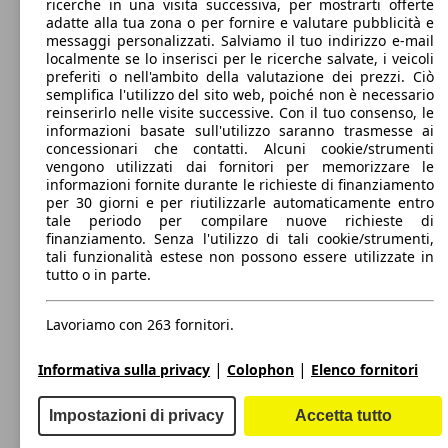
ricerche in una visita successiva, per mostrarti offerte
88 KW
Ø 7.
350 - 1150 Litri
Giulietta 1.4 t. Sprint 120cv
adatte alla tua zona o per fornire e valutare pubblicità e
(120 PS)
l/10
Capacità di traino:
messaggi personalizzati. Salviamo il tuo indirizzo e-mail
0 - 1300 kg
localmente se lo inserisci per le ricerche salvate, i veicoli
Mostra versioni
88 KW
Ø 4.
Giulietta 1.6 jtdm Business 120cv my19
preferiti o nell'ambito della valutazione dei prezzi. Ciò
(120 PS)
l/10
semplifica l'utilizzo del sito web, poiché non è necessario
reinserirlo nelle visite successive. Con il tuo consenso, le
88 KW
Ø 6.
informazioni basate sull'utilizzo saranno trasmesse ai
Giulietta 1.4 t. Distinctive 120cv E6
(120 PS)
l/10
concessionari che contatti. Alcuni cookie/strumenti
88 KW
Ø 6.
vengono utilizzati dai fornitori per memorizzare le
Giulietta 1.4 t. Super 120cv
(120 PS)
l/10
informazioni fornite durante le richieste di finanziamento
per 30 giorni e per riutilizzarle automaticamente entro
tale periodo per compilare nuove richieste di
88 KW
Ø 3.
Giulietta 1.6 jtdm Business 120cv tct
finanziamento. Senza l'utilizzo di tali cookie/strumenti,
(120 PS)
l/10
tali funzionalità estese non possono essere utilizzate in
tutto o in parte.
88 KW
Ø 6.
Giulietta 1.4 t. Progression 120cv E6
(120 PS)
l/10
88 KW
Ø 7.
Lavoriamo con 263 fornitori.
Giulietta 1.4 t. Super 120cv my18
(120 PS)
l/10
|
|
Informativa sulla privacy
Colophon
Elenco fornitori
88 KW
Ø 4.
Giulietta 1.6 jtdm Business 120cv tct my18
(120 PS)
l/10
Impostazioni di privacy
Accetta tutto
125 KW
Ø 5.