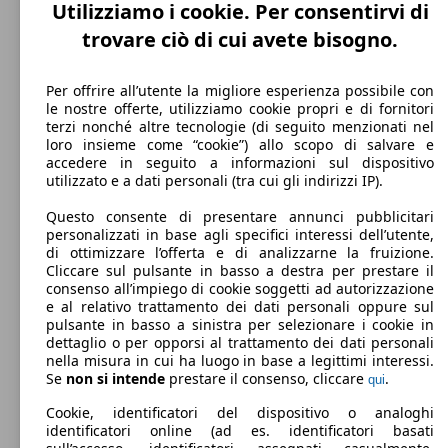
0 - 1300 kg
Utilizziamo i cookie. Per consentirvi di
Mostra versioni
trovare ciò di cui avete bisogno.
88 KW
Ø 7.
Per offrire all’utente la migliore esperienza possibile con
Giulietta 1.4 t. B-Tech 120cv my18
(120 PS)
l/10
le nostre offerte, utilizziamo cookie propri e di fornitori
terzi nonché altre tecnologie (di seguito menzionati nel
loro insieme come “cookie”) allo scopo di salvare e
accedere in seguito a informazioni sul dispositivo
utilizzato e a dati personali (tra cui gli indirizzi IP).
Questo consente di presentare annunci pubblicitari
personalizzati in base agli specifici interessi dell’utente,
88 KW
Ø 6.
Giulietta 1.4 t. Carbon Edition 120cv
di ottimizzare l’offerta e di analizzarne la fruizione.
(120 PS)
l/10
Cliccare sul pulsante in basso a destra per prestare il
consenso all’impiego di cookie soggetti ad autorizzazione
e al relativo trattamento dei dati personali oppure sul
pulsante in basso a sinistra per selezionare i cookie in
dettaglio o per opporsi al trattamento dei dati personali
nella misura in cui ha luogo in base a legittimi interessi.
Se
non si intende
prestare il consenso, cliccare
.
qui
88 KW
Ø 6.
Giulietta 1.4 t. Giulietta 120cv
Cookie, identificatori del dispositivo o analoghi
(120 PS)
l/10
identificatori online (ad es. identificatori basati