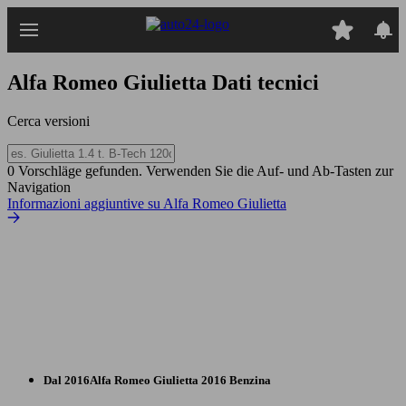
Passa
al
contenuto
principale
Alfa Romeo Giulietta
Dati tecnici
Cerca versioni
0 Vorschläge gefunden. Verwenden Sie die Auf- und Ab-Tasten zur
Navigation
Informazioni aggiuntive su Alfa Romeo Giulietta
Dal 2016
Alfa Romeo
Giulietta 2016 Benzina