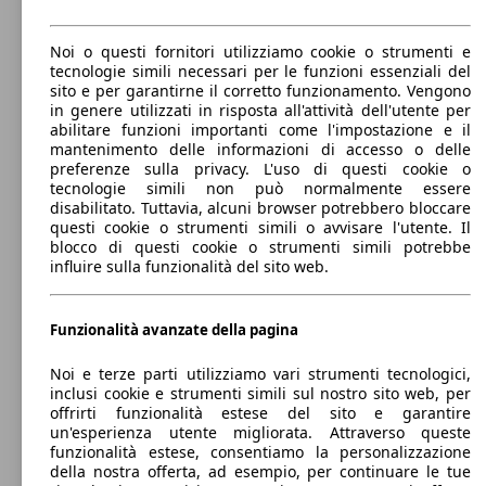
88 KW
Ø 4.
Noi o questi fornitori utilizziamo cookie o strumenti e
Giulietta 1.6 jtdm B-Tech 120cv tct my18
(120 PS)
l/10
tecnologie simili necessari per le funzioni essenziali del
sito e per garantirne il corretto funzionamento. Vengono
in genere utilizzati in risposta all'attività dell'utente per
abilitare funzioni importanti come l'impostazione e il
88 KW
Ø 7.
mantenimento delle informazioni di accesso o delle
Giulietta 1.4 t. Sport 120cv my18
(120 PS)
l/10
preferenze sulla privacy. L'uso di questi cookie o
tecnologie simili non può normalmente essere
disabilitato. Tuttavia, alcuni browser potrebbero bloccare
88 KW
Ø 3.
Giulietta 1.6 jtdm Business 120cv
questi cookie o strumenti simili o avvisare l'utente. Il
(120 PS)
l/10
blocco di questi cookie o strumenti simili potrebbe
influire sulla funzionalità del sito web.
Berlina
2010 - 2016
Alfa Romeo
Giulietta Diesel
88 KW
Ø 7.
Benzina
Dimensioni (L/l/A):
Giulietta 1.4 t. Sport 120cv my19
Funzionalità avanzate della pagina
(120 PS)
l/10
da 4350 x 1800 x 1460 mm
Potenza:
Model Version
Noi e terze parti utilizziamo vari strumenti tecnologici,
77 - 128 KW (105 - 174 PS)
88 KW
Ø 4.
inclusi cookie e strumenti simili sul nostro sito web, per
Giulietta 1.6 jtdm Business 120cv my18
Porte:
(120 PS)
l/10
offrirti funzionalità estese del sito e garantire
5
un'esperienza utente migliorata. Attraverso queste
Sedili:
Leistung
Ver
funzionalità estese, consentiamo la personalizzazione
5
della nostra offerta, ad esempio, per continuare le tue
Bagagliaio: