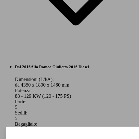
Berlina
Dal 2016
Alfa Romeo
Giulietta 2016 Diesel
Benzina
Dimensioni (L/l/A):
da 4350 x 1800 x 1460 mm
Potenza:
Model Version
88 - 129 KW (120 - 175 PS)
Porte:
5
Sedili:
Leistung
Ver
5
Bagagliaio:
350 - 1150 Litri
Capacità di traino: