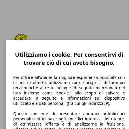
210 km/h
Utilizziamo i cookie. Per consentirvi di
trovare ciò di cui avete bisogno.
Velocità massima
Per offrire all’utente la migliore esperienza possibile con
le nostre offerte, utilizziamo cookie propri e di fornitori
terzi nonché altre tecnologie (di seguito menzionati nel
Benzina
loro insieme come “cookie”) allo scopo di salvare e
accedere in seguito a informazioni sul dispositivo
Carburante
utilizzato e a dati personali (tra cui gli indirizzi IP).
Questo consente di presentare annunci pubblicitari
personalizzati in base agli specifici interessi dell’utente,
di ottimizzare l’offerta e di analizzarne la fruizione.
127 g/km