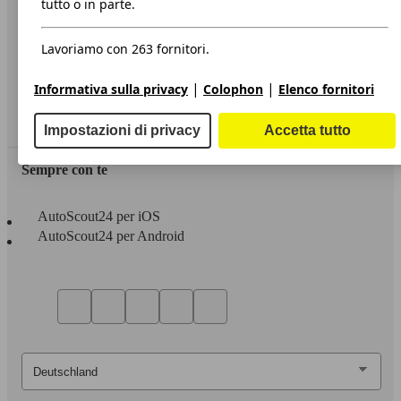
tutto o in parte.
Privacy
Lavoriamo con 263 fornitori.
Dichiarazione di Accessibilità
|
|
Informativa sulla privacy
Colophon
Elenco fornitori
Servizi
Area rivenditori
Impostazioni di privacy
Accetta tutto
Sempre con te
AutoScout24 per iOS
AutoScout24 per Android