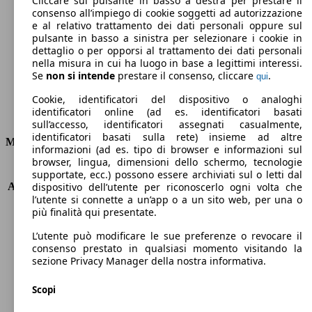
Cliccare sul pulsante in basso a destra per prestare il
consenso all’impiego di cookie soggetti ad autorizzazione
Emissioni di CO2 (combinato)*
e al relativo trattamento dei dati personali oppure sul
pulsante in basso a sinistra per selezionare i cookie in
dettaglio o per opporsi al trattamento dei dati personali
nella misura in cui ha luogo in base a legittimi interessi.
Se
non si intende
prestare il consenso, cliccare
.
qui
Ø 5.5 l/100km
Cookie, identificatori del dispositivo o analoghi
identificatori online (ad es. identificatori basati
Consumi
sull’accesso, identificatori assegnati casualmente,
identificatori basati sulla rete) insieme ad altre
Motore e Prestazioni
informazioni (ad es. tipo di browser e informazioni sul
browser, lingua, dimensioni dello schermo, tecnologie
KW (PS)
110 kW (150 PS)
supportate, ecc.) possono essere archiviati sul o letti dal
Accelerazione (0-100 km/h)
8.2s
dispositivo dell’utente per riconoscerlo ogni volta che
l’utente si connette a un’app o a un sito web, per una o
Velocità massima (km/h)
210 km/h
più finalità qui presentate.
Numero di marce
6
Coppia
230 nm
L’utente può modificare le sue preferenze o revocare il
Cilindrata
1368 ccm
consenso prestato in qualsiasi momento visitando la
sezione Privacy Manager della nostra informativa.
Carburante
Benzina
Cilindri
4
Scopi
Trasmissione
Manuale
Tipo di trazione
trazione anteriore