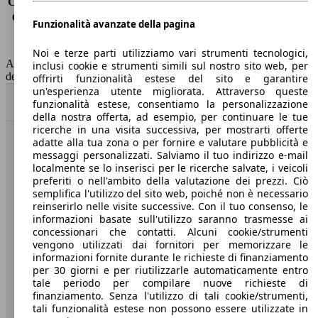
Consumo (extra-urbano)
4.4 l/100km
Consumo (combinato)*
5.5 l/100km
Funzionalità avanzate della pagina
Classe di emissione
Euro 6
Capacità del serbatoio
60 l
Noi e terze parti utilizziamo vari strumenti tecnologici,
AutoScout24 non si assume alcuna responsabilità per la correttezza
inclusi cookie e strumenti simili sul nostro sito web, per
dei dati.
offrirti funzionalità estese del sito e garantire
un'esperienza utente migliorata. Attraverso queste
Torna su
funzionalità estese, consentiamo la personalizzazione
della nostra offerta, ad esempio, per continuare le tue
ricerche in una visita successiva, per mostrarti offerte
adatte alla tua zona o per fornire e valutare pubblicità e
Benvenuti su AutoScout24, il mercato auto europeo.
messaggi personalizzati. Salviamo il tuo indirizzo e-mail
localmente se lo inserisci per le ricerche salvate, i veicoli
preferiti o nell'ambito della valutazione dei prezzi. Ciò
Società
semplifica l'utilizzo del sito web, poiché non è necessario
reinserirlo nelle visite successive. Con il tuo consenso, le
A proposito di AutoScout24
informazioni basate sull'utilizzo saranno trasmesse ai
concessionari che contatti. Alcuni cookie/strumenti
Stampa
vengono utilizzati dai fornitori per memorizzare le
informazioni fornite durante le richieste di finanziamento
Media
per 30 giorni e per riutilizzarle automaticamente entro
tale periodo per compilare nuove richieste di
Condizioni generali
finanziamento. Senza l'utilizzo di tali cookie/strumenti,
tali funzionalità estese non possono essere utilizzate in
Informazioni