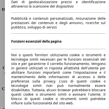
Dati di geolocalizzazione precisi e identificazione
attraverso la scansione del dispositivo
Dimensioni
Pubblicità e contenuti personalizzati, misurazione delle
Lunghezza
4350 mm
prestazioni dei contenuti e degli annunci, ricerche sul
Altezza
1460 mm
pubblico, sviluppo di servizi
Larghezza
1800 mm
Passo
2630 mm
Peso massimo
-
Funzioni essenziali della pagina
Carico massimo
-
Porte
5
Noi o questi fornitori utilizziamo cookie o strumenti e
Sedili
5
tecnologie simili necessari per le funzioni essenziali del
Carico sul tetto
-
sito e per garantirne il corretto funzionamento. Vengono
Capacità di traino (senza freni)
-
in genere utilizzati in risposta all'attività dell'utente per
abilitare funzioni importanti come l'impostazione e il
Capacità di traino (con freni)
1300 kg
mantenimento delle informazioni di accesso o delle
Volume del bagagliaio
350 - 1150 l
preferenze sulla privacy. L'uso di questi cookie o
tecnologie simili non può normalmente essere
Consumi
disabilitato. Tuttavia, alcuni browser potrebbero bloccare
questi cookie o strumenti simili o avvisare l'utente. Il
blocco di questi cookie o strumenti simili potrebbe
Emissioni di CO2*
127 g/km (komb.)
influire sulla funzionalità del sito web.
Consumo (urbano)
7.4 l/100km