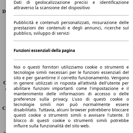
Dati di geolocalizzazione precisi e identificazione
attraverso la scansione del dispositivo
Dimensioni
Pubblicità e contenuti personalizzati, misurazione delle
Lunghezza
4350 mm
prestazioni dei contenuti e degli annunci, ricerche sul
Altezza
1460 mm
pubblico, sviluppo di servizi
Larghezza
1800 mm
Passo
2630 mm
Peso massimo
-
Funzioni essenziali della pagina
Carico massimo
-
Porte
5
Noi o questi fornitori utilizziamo cookie o strumenti e
Sedili
5
tecnologie simili necessari per le funzioni essenziali del
Carico sul tetto
-
sito e per garantirne il corretto funzionamento. Vengono
Capacità di traino (senza freni)
-
in genere utilizzati in risposta all'attività dell'utente per
abilitare funzioni importanti come l'impostazione e il
Capacità di traino (con freni)
1300 kg
mantenimento delle informazioni di accesso o delle
Volume del bagagliaio
350 - 1150 l
preferenze sulla privacy. L'uso di questi cookie o
tecnologie simili non può normalmente essere
Consumi
disabilitato. Tuttavia, alcuni browser potrebbero bloccare
questi cookie o strumenti simili o avvisare l'utente. Il
blocco di questi cookie o strumenti simili potrebbe
Emissioni di CO2*
164 g/km (komb.)
influire sulla funzionalità del sito web.
Consumo (urbano)
8.9 l/100km