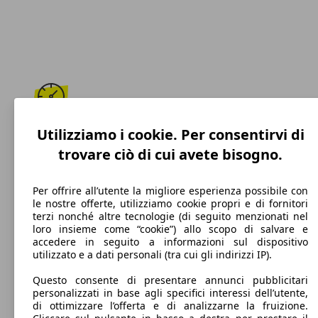
195 km/h
Utilizziamo i cookie. Per consentirvi di
trovare ciò di cui avete bisogno.
Velocità massima
Per offrire all’utente la migliore esperienza possibile con
le nostre offerte, utilizziamo cookie propri e di fornitori
terzi nonché altre tecnologie (di seguito menzionati nel
Benzina
loro insieme come “cookie”) allo scopo di salvare e
accedere in seguito a informazioni sul dispositivo
Carburante
utilizzato e a dati personali (tra cui gli indirizzi IP).
Questo consente di presentare annunci pubblicitari
personalizzati in base agli specifici interessi dell’utente,
di ottimizzare l’offerta e di analizzarne la fruizione.
164 g/km