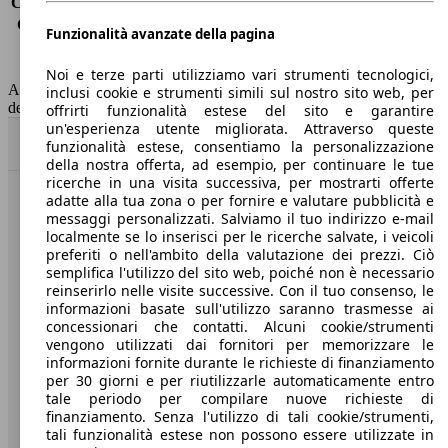
Consumo (extra-urbano)
6.2 l/100km
Consumo (combinato)*
7.2 l/100km
Funzionalità avanzate della pagina
Classe di emissione
Euro 6
Capacità del serbatoio
60 l
Noi e terze parti utilizziamo vari strumenti tecnologici,
AutoScout24 non si assume alcuna responsabilità per la correttezza
inclusi cookie e strumenti simili sul nostro sito web, per
dei dati.
offrirti funzionalità estese del sito e garantire
un'esperienza utente migliorata. Attraverso queste
Torna su
funzionalità estese, consentiamo la personalizzazione
della nostra offerta, ad esempio, per continuare le tue
ricerche in una visita successiva, per mostrarti offerte
adatte alla tua zona o per fornire e valutare pubblicità e
Benvenuti su AutoScout24, il mercato auto europeo.
messaggi personalizzati. Salviamo il tuo indirizzo e-mail
localmente se lo inserisci per le ricerche salvate, i veicoli
preferiti o nell'ambito della valutazione dei prezzi. Ciò
Società
semplifica l'utilizzo del sito web, poiché non è necessario
reinserirlo nelle visite successive. Con il tuo consenso, le
A proposito di AutoScout24
informazioni basate sull'utilizzo saranno trasmesse ai
concessionari che contatti. Alcuni cookie/strumenti
Stampa
vengono utilizzati dai fornitori per memorizzare le
informazioni fornite durante le richieste di finanziamento
Media
per 30 giorni e per riutilizzarle automaticamente entro
tale periodo per compilare nuove richieste di
Condizioni generali
finanziamento. Senza l'utilizzo di tali cookie/strumenti,
tali funzionalità estese non possono essere utilizzate in
Informazioni