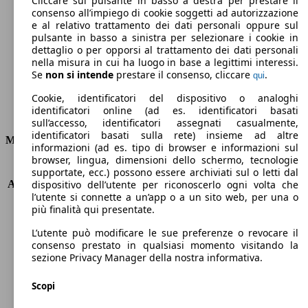
Cliccare sul pulsante in basso a destra per prestare il
consenso all’impiego di cookie soggetti ad autorizzazione
Emissioni di CO2 (combinato)*
e al relativo trattamento dei dati personali oppure sul
pulsante in basso a sinistra per selezionare i cookie in
dettaglio o per opporsi al trattamento dei dati personali
nella misura in cui ha luogo in base a legittimi interessi.
Se
non si intende
prestare il consenso, cliccare
.
qui
Ø 7.2 l/100km
Cookie, identificatori del dispositivo o analoghi
identificatori online (ad es. identificatori basati
Consumi
sull’accesso, identificatori assegnati casualmente,
identificatori basati sulla rete) insieme ad altre
Motore e Prestazioni
informazioni (ad es. tipo di browser e informazioni sul
browser, lingua, dimensioni dello schermo, tecnologie
KW (PS)
88 kW (120 PS)
supportate, ecc.) possono essere archiviati sul o letti dal
Accelerazione (0-100 km/h)
9.4s
dispositivo dell’utente per riconoscerlo ogni volta che
l’utente si connette a un’app o a un sito web, per una o
Velocità massima (km/h)
195 km/h
più finalità qui presentate.
Numero di marce
6
Coppia
215 nm
L’utente può modificare le sue preferenze o revocare il
Cilindrata
1368 ccm
consenso prestato in qualsiasi momento visitando la
sezione Privacy Manager della nostra informativa.
Carburante
Benzina
Cilindri
4
Scopi
Trasmissione
Manuale
Tipo di trazione
trazione anteriore