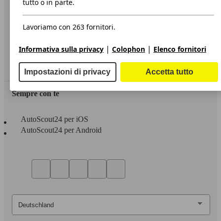
tutto o in parte.
Privacy
Lavoriamo con 263 fornitori.
Dichiarazione di Accessibilità
|
|
Informativa sulla privacy
Colophon
Elenco fornitori
Servizi
Area rivenditori
Impostazioni di privacy
Accetta tutto
Sempre con te
AutoScout24 per iOS
AutoScout24 per Android