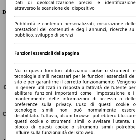
Dati di geolocalizzazione precisi e identificazione
attraverso la scansione del dispositivo
Dimensioni
Pubblicità e contenuti personalizzati, misurazione delle
Lunghezza
4350 mm
prestazioni dei contenuti e degli annunci, ricerche sul
Altezza
1460 mm
pubblico, sviluppo di servizi
Larghezza
1800 mm
Passo
2630 mm
Peso massimo
1815 kg
Funzioni essenziali della pagina
Carico massimo
-
Porte
5
Noi o questi fornitori utilizziamo cookie o strumenti e
Sedili
5
tecnologie simili necessari per le funzioni essenziali del
Carico sul tetto
-
sito e per garantirne il corretto funzionamento. Vengono
Capacità di traino (senza freni)
-
in genere utilizzati in risposta all'attività dell'utente per
abilitare funzioni importanti come l'impostazione e il
Capacità di traino (con freni)
1300 kg
mantenimento delle informazioni di accesso o delle
Volume del bagagliaio
350 - 1150 l
preferenze sulla privacy. L'uso di questi cookie o
tecnologie simili non può normalmente essere
Consumi
disabilitato. Tuttavia, alcuni browser potrebbero bloccare
questi cookie o strumenti simili o avvisare l'utente. Il
blocco di questi cookie o strumenti simili potrebbe
Emissioni di CO2*
103 g/km (komb.)
influire sulla funzionalità del sito web.
Consumo (urbano)
5.0 l/100km