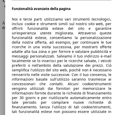
Consumo (extra-urbano)
3.5 l/100km
Consumo (combinato)*
3.9 l/100km
Funzionalità avanzate della pagina
Classe di emissione
Euro 6
Capacità del serbatoio
60 l
Noi e terze parti utilizziamo vari strumenti tecnologici,
AutoScout24 non si assume alcuna responsabilità per la correttezza
inclusi cookie e strumenti simili sul nostro sito web, per
dei dati.
offrirti funzionalità estese del sito e garantire
un'esperienza utente migliorata. Attraverso queste
Torna su
funzionalità estese, consentiamo la personalizzazione
della nostra offerta, ad esempio, per continuare le tue
ricerche in una visita successiva, per mostrarti offerte
adatte alla tua zona o per fornire e valutare pubblicità e
Benvenuti su AutoScout24, il mercato auto europeo.
messaggi personalizzati. Salviamo il tuo indirizzo e-mail
localmente se lo inserisci per le ricerche salvate, i veicoli
preferiti o nell'ambito della valutazione dei prezzi. Ciò
Società
semplifica l'utilizzo del sito web, poiché non è necessario
reinserirlo nelle visite successive. Con il tuo consenso, le
A proposito di AutoScout24
informazioni basate sull'utilizzo saranno trasmesse ai
concessionari che contatti. Alcuni cookie/strumenti
Stampa
vengono utilizzati dai fornitori per memorizzare le
informazioni fornite durante le richieste di finanziamento
Media
per 30 giorni e per riutilizzarle automaticamente entro
tale periodo per compilare nuove richieste di
Condizioni generali
finanziamento. Senza l'utilizzo di tali cookie/strumenti,
tali funzionalità estese non possono essere utilizzate in
Informazioni