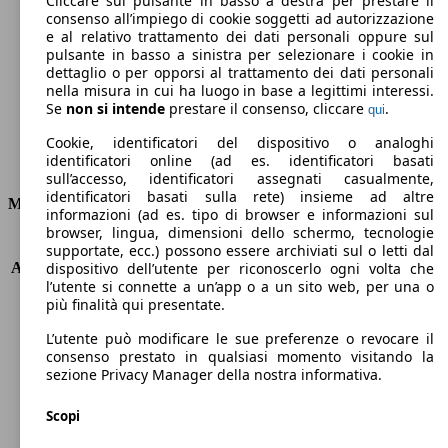
Cliccare sul pulsante in basso a destra per prestare il
consenso all’impiego di cookie soggetti ad autorizzazione
Emissioni di CO2 (combinato)*
e al relativo trattamento dei dati personali oppure sul
pulsante in basso a sinistra per selezionare i cookie in
dettaglio o per opporsi al trattamento dei dati personali
nella misura in cui ha luogo in base a legittimi interessi.
Se
non si intende
prestare il consenso, cliccare
.
qui
Ø 3.9 l/100km
Cookie, identificatori del dispositivo o analoghi
identificatori online (ad es. identificatori basati
Consumi
sull’accesso, identificatori assegnati casualmente,
identificatori basati sulla rete) insieme ad altre
Motore e Prestazioni
informazioni (ad es. tipo di browser e informazioni sul
browser, lingua, dimensioni dello schermo, tecnologie
KW (PS)
88 kW (120 PS)
supportate, ecc.) possono essere archiviati sul o letti dal
Accelerazione (0-100 km/h)
10.5s
dispositivo dell’utente per riconoscerlo ogni volta che
l’utente si connette a un’app o a un sito web, per una o
Velocità massima (km/h)
195 km/h
più finalità qui presentate.
Numero di marce
6
Coppia
320 nm
L’utente può modificare le sue preferenze o revocare il
Cilindrata
1598 ccm
consenso prestato in qualsiasi momento visitando la
sezione Privacy Manager della nostra informativa.
Carburante
Diesel
Cilindri
4
Scopi
Trasmissione
Manuale
Tipo di trazione
trazione anteriore