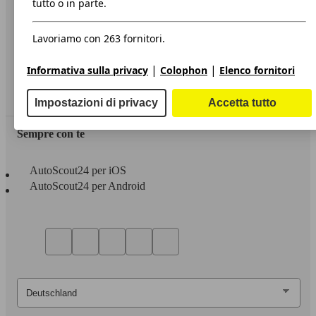
tutto o in parte.
Privacy
Lavoriamo con 263 fornitori.
Dichiarazione di Accessibilità
|
|
Informativa sulla privacy
Colophon
Elenco fornitori
Servizi
Area rivenditori
Impostazioni di privacy
Accetta tutto
Sempre con te
AutoScout24 per iOS
AutoScout24 per Android