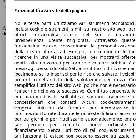
Consumo (extra-urbano)
3.7 l/100km
Consumo (combinato)*
4.4 l/100km
Funzionalità avanzate della pagina
Classe di emissione
Euro 5
Capacità del serbatoio
60 l
Noi e terze parti utilizziamo vari strumenti tecnologici,
AutoScout24 non si assume alcuna responsabilità per la correttezza
inclusi cookie e strumenti simili sul nostro sito web, per
dei dati.
offrirti funzionalità estese del sito e garantire
un'esperienza utente migliorata. Attraverso queste
Torna su
funzionalità estese, consentiamo la personalizzazione
della nostra offerta, ad esempio, per continuare le tue
ricerche in una visita successiva, per mostrarti offerte
adatte alla tua zona o per fornire e valutare pubblicità e
Benvenuti su AutoScout24, il mercato auto europeo.
messaggi personalizzati. Salviamo il tuo indirizzo e-mail
localmente se lo inserisci per le ricerche salvate, i veicoli
preferiti o nell'ambito della valutazione dei prezzi. Ciò
Società
semplifica l'utilizzo del sito web, poiché non è necessario
reinserirlo nelle visite successive. Con il tuo consenso, le
A proposito di AutoScout24
informazioni basate sull'utilizzo saranno trasmesse ai
concessionari che contatti. Alcuni cookie/strumenti
Stampa
vengono utilizzati dai fornitori per memorizzare le
informazioni fornite durante le richieste di finanziamento
Media
per 30 giorni e per riutilizzarle automaticamente entro
tale periodo per compilare nuove richieste di
Condizioni generali
finanziamento. Senza l'utilizzo di tali cookie/strumenti,
tali funzionalità estese non possono essere utilizzate in
Informazioni