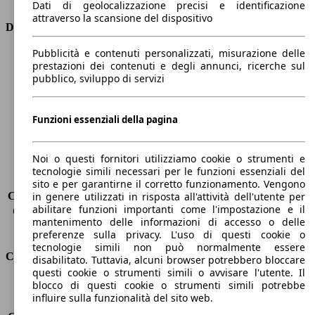
Dati di geolocalizzazione precisi e identificazione
attraverso la scansione del dispositivo
Dimensioni
Pubblicità e contenuti personalizzati, misurazione delle
Lunghezza
4350 mm
prestazioni dei contenuti e degli annunci, ricerche sul
Altezza
1460 mm
pubblico, sviluppo di servizi
Larghezza
1800 mm
Passo
2630 mm
Peso massimo
1825 kg
Funzioni essenziali della pagina
Carico massimo
-
Porte
5
Noi o questi fornitori utilizziamo cookie o strumenti e
Sedili
5
tecnologie simili necessari per le funzioni essenziali del
Carico sul tetto
-
sito e per garantirne il corretto funzionamento. Vengono
Capacità di traino (senza freni)
-
in genere utilizzati in risposta all'attività dell'utente per
abilitare funzioni importanti come l'impostazione e il
Capacità di traino (con freni)
1300 kg
mantenimento delle informazioni di accesso o delle
Volume del bagagliaio
350 l
preferenze sulla privacy. L'uso di questi cookie o
tecnologie simili non può normalmente essere
Consumi
disabilitato. Tuttavia, alcuni browser potrebbero bloccare
questi cookie o strumenti simili o avvisare l'utente. Il
blocco di questi cookie o strumenti simili potrebbe
Emissioni di CO2*
116 g/km (komb.)
influire sulla funzionalità del sito web.
Consumo (urbano)
5.0 l/100km