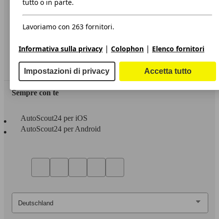
tutto o in parte.
Privacy
Lavoriamo con 263 fornitori.
Dichiarazione di Accessibilità
|
|
Informativa sulla privacy
Colophon
Elenco fornitori
Servizi
Area rivenditori
Impostazioni di privacy
Accetta tutto
Sempre con te
AutoScout24 per iOS
AutoScout24 per Android