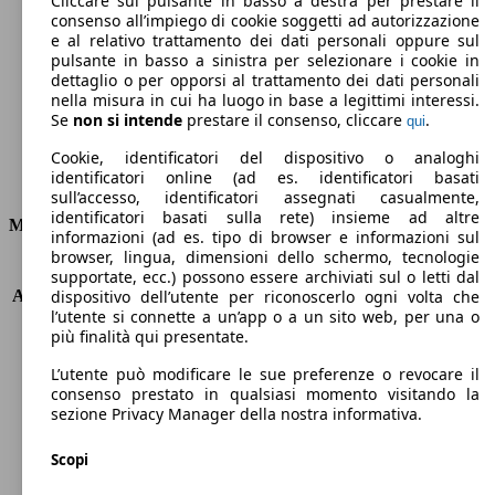
Cliccare sul pulsante in basso a destra per prestare il
consenso all’impiego di cookie soggetti ad autorizzazione
Emissioni di CO2 (combinato)*
e al relativo trattamento dei dati personali oppure sul
pulsante in basso a sinistra per selezionare i cookie in
dettaglio o per opporsi al trattamento dei dati personali
nella misura in cui ha luogo in base a legittimi interessi.
Se
non si intende
prestare il consenso, cliccare
.
qui
Ø 4.4 l/100km
Cookie, identificatori del dispositivo o analoghi
identificatori online (ad es. identificatori basati
Consumi
sull’accesso, identificatori assegnati casualmente,
identificatori basati sulla rete) insieme ad altre
Motore e Prestazioni
informazioni (ad es. tipo di browser e informazioni sul
browser, lingua, dimensioni dello schermo, tecnologie
KW (PS)
128 kW (174 PS)
supportate, ecc.) possono essere archiviati sul o letti dal
Accelerazione (0-100 km/h)
8.8s
dispositivo dell’utente per riconoscerlo ogni volta che
l’utente si connette a un’app o a un sito web, per una o
Velocità massima (km/h)
210 km/h
più finalità qui presentate.
Numero di marce
6
Coppia
350 nm
L’utente può modificare le sue preferenze o revocare il
Cilindrata
1956 ccm
consenso prestato in qualsiasi momento visitando la
sezione Privacy Manager della nostra informativa.
Carburante
Diesel
Cilindri
4
Scopi
Trasmissione
Automatico
Tipo di trazione
trazione anteriore