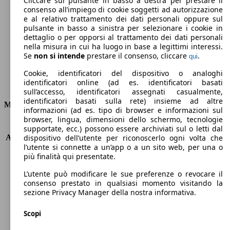
Cliccare sul pulsante in basso a destra per prestare il
consenso all’impiego di cookie soggetti ad autorizzazione
Emissioni di CO2 (combinato)*
e al relativo trattamento dei dati personali oppure sul
pulsante in basso a sinistra per selezionare i cookie in
dettaglio o per opporsi al trattamento dei dati personali
nella misura in cui ha luogo in base a legittimi interessi.
Se
non si intende
prestare il consenso, cliccare
.
qui
Ø 4.5 l/100km
Cookie, identificatori del dispositivo o analoghi
identificatori online (ad es. identificatori basati
Consumi
sull’accesso, identificatori assegnati casualmente,
identificatori basati sulla rete) insieme ad altre
Motore e Prestazioni
informazioni (ad es. tipo di browser e informazioni sul
browser, lingua, dimensioni dello schermo, tecnologie
KW (PS)
88 kW (120 PS)
supportate, ecc.) possono essere archiviati sul o letti dal
Accelerazione (0-100 km/h)
10.0s
dispositivo dell’utente per riconoscerlo ogni volta che
l’utente si connette a un’app o a un sito web, per una o
Velocità massima (km/h)
195 km/h
più finalità qui presentate.
Numero di marce
6
Coppia
280 nm
L’utente può modificare le sue preferenze o revocare il
Cilindrata
1598 ccm
consenso prestato in qualsiasi momento visitando la
sezione Privacy Manager della nostra informativa.
Carburante
Diesel
Cilindri
4
Scopi
Trasmissione
Manuale
Tipo di trazione
trazione anteriore