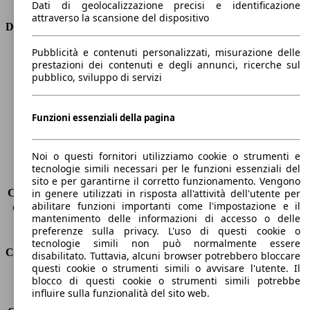
Dati di geolocalizzazione precisi e identificazione
attraverso la scansione del dispositivo
Dimensioni
Pubblicità e contenuti personalizzati, misurazione delle
Lunghezza
4350 mm
prestazioni dei contenuti e degli annunci, ricerche sul
Altezza
1460 mm
pubblico, sviluppo di servizi
Larghezza
1800 mm
Passo
2630 mm
Peso massimo
-
Funzioni essenziali della pagina
Carico massimo
-
Porte
5
Noi o questi fornitori utilizziamo cookie o strumenti e
Sedili
5
tecnologie simili necessari per le funzioni essenziali del
Carico sul tetto
-
sito e per garantirne il corretto funzionamento. Vengono
Capacità di traino (senza freni)
-
in genere utilizzati in risposta all'attività dell'utente per
abilitare funzioni importanti come l'impostazione e il
Capacità di traino (con freni)
1300 kg
mantenimento delle informazioni di accesso o delle
Volume del bagagliaio
350 - 1150 l
preferenze sulla privacy. L'uso di questi cookie o
tecnologie simili non può normalmente essere
Consumi
disabilitato. Tuttavia, alcuni browser potrebbero bloccare
questi cookie o strumenti simili o avvisare l'utente. Il
blocco di questi cookie o strumenti simili potrebbe
Emissioni di CO2*
122 g/km (komb.)
influire sulla funzionalità del sito web.
Consumo (urbano)
5.8 l/100km