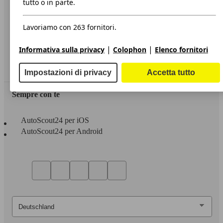
tutto o in parte.
Privacy
Lavoriamo con 263 fornitori.
Dichiarazione di Accessibilità
|
|
Informativa sulla privacy
Colophon
Elenco fornitori
Servizi
Area rivenditori
Impostazioni di privacy
Accetta tutto
Sempre con te
AutoScout24 per iOS
AutoScout24 per Android