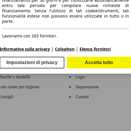
finanziamento per 30 giorni e per riutilizzarle automaticamente
entro tale periodo per compilare nuove richieste di
 dati.
finanziamento. Senza l'utilizzo di tali cookie/strumenti, tali
funzionalità estese non possono essere utilizzate in tutto o in
parte.
Lavoriamo con 263 fornitori.
ropeo.
|
|
Informativa sulla privacy
Colophon
Elenco fornitori
Area rivenditori
Impostazioni di privacy
Accetta tutto
Contatti
Servizi per i dealer
arche e modelli
Login
uto usate per regione
Registrazione
onsigli
Contatti