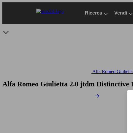
Passa
al
Ricerca
Vendi
contenuto
principale
Alfa Romeo Giulietta 
Alfa Romeo Giulietta 2.0 jtdm Distinctive