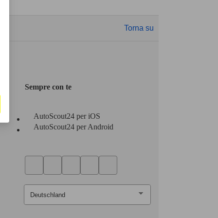
Torna su
Sempre con te
AutoScout24 per iOS
AutoScout24 per Android