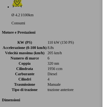
Ø 4.2 l/100km
Consumi
Motore e Prestazioni
KW (PS)
110 kW (150 PS)
Accelerazione (0-100 km/h)
8.8s
Velocità massima (km/h)
205 km/h
Numero di marce
6
Coppia
320 nm
Cilindrata
1956 ccm
Carburante
Diesel
Cilindri
4
Trasmissione
Manuale
Tipo di trazione
trazione anteriore
Dimensioni