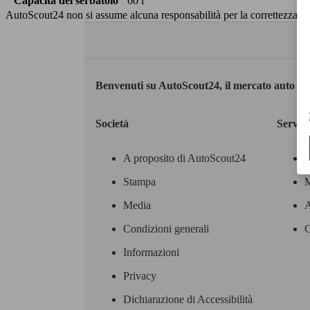
Capacità del serbatoio
60 l
AutoScout24 non si assume alcuna responsabilità per la correttezza dei
Benvenuti su AutoScout24, il mercato auto eu
Società
Servizi
A proposito di AutoScout24
Stampa
M
Media
A
Condizioni generali
C
Informazioni
Privacy
Dichiarazione di Accessibilità