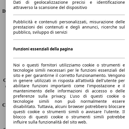
Dati di geolocalizzazione precisi e identificazione
attraverso la scansione del dispositivo
Dimensioni
Pubblicità e contenuti personalizzati, misurazione delle
Lunghezza
4350 mm
prestazioni dei contenuti e degli annunci, ricerche sul
Altezza
1460 mm
pubblico, sviluppo di servizi
Larghezza
1800 mm
Passo
2630 mm
Peso massimo
-
Funzioni essenziali della pagina
Carico massimo
-
Porte
5
Noi o questi fornitori utilizziamo cookie o strumenti e
Sedili
5
tecnologie simili necessari per le funzioni essenziali del
Carico sul tetto
-
sito e per garantirne il corretto funzionamento. Vengono
Capacità di traino (senza freni)
-
in genere utilizzati in risposta all'attività dell'utente per
abilitare funzioni importanti come l'impostazione e il
Capacità di traino (con freni)
600 kg
mantenimento delle informazioni di accesso o delle
Volume del bagagliaio
350 - 1150 l
preferenze sulla privacy. L'uso di questi cookie o
tecnologie simili non può normalmente essere
Consumi
disabilitato. Tuttavia, alcuni browser potrebbero bloccare
questi cookie o strumenti simili o avvisare l'utente. Il
blocco di questi cookie o strumenti simili potrebbe
Emissioni di CO2*
103 g/km (komb.)
influire sulla funzionalità del sito web.
Consumo (urbano)
4.9 l/100km