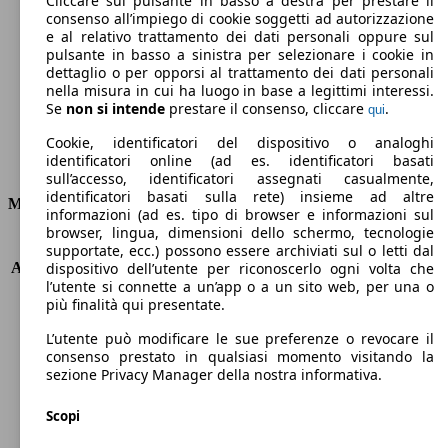
Cliccare sul pulsante in basso a destra per prestare il
consenso all’impiego di cookie soggetti ad autorizzazione
Emissioni di CO2 (combinato)*
e al relativo trattamento dei dati personali oppure sul
pulsante in basso a sinistra per selezionare i cookie in
dettaglio o per opporsi al trattamento dei dati personali
nella misura in cui ha luogo in base a legittimi interessi.
Se
non si intende
prestare il consenso, cliccare
.
qui
Ø 3.9 l/100km
Cookie, identificatori del dispositivo o analoghi
identificatori online (ad es. identificatori basati
Consumi
sull’accesso, identificatori assegnati casualmente,
identificatori basati sulla rete) insieme ad altre
Motore e Prestazioni
informazioni (ad es. tipo di browser e informazioni sul
browser, lingua, dimensioni dello schermo, tecnologie
KW (PS)
88 kW (120 PS)
supportate, ecc.) possono essere archiviati sul o letti dal
Accelerazione (0-100 km/h)
10.2s
dispositivo dell’utente per riconoscerlo ogni volta che
l’utente si connette a un’app o a un sito web, per una o
Velocità massima (km/h)
195 km/h
più finalità qui presentate.
Numero di marce
6
Coppia
280 nm
L’utente può modificare le sue preferenze o revocare il
Cilindrata
1598 ccm
consenso prestato in qualsiasi momento visitando la
sezione Privacy Manager della nostra informativa.
Carburante
Diesel
Cilindri
4
Scopi
Trasmissione
Automatico
Tipo di trazione
trazione anteriore