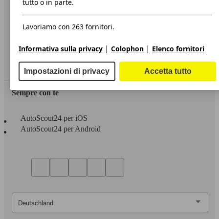
tutto o in parte.
Privacy
Lavoriamo con 263 fornitori.
Dichiarazione di Accessibilità
|
|
Informativa sulla privacy
Colophon
Elenco fornitori
Servizi
Area rivenditori
Impostazioni di privacy
Accetta tutto
Sempre con te
AutoScout24 per iOS
AutoScout24 per Android