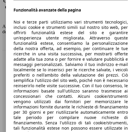
Consumo (extra-urbano)
3.3 l/100km
Consumo (combinato)*
3.9 l/100km
Funzionalità avanzate della pagina
Classe di emissione
Euro 6
Capacità del serbatoio
60 l
Noi e terze parti utilizziamo vari strumenti tecnologici,
AutoScout24 non si assume alcuna responsabilità per la correttezza
inclusi cookie e strumenti simili sul nostro sito web, per
dei dati.
offrirti funzionalità estese del sito e garantire
un'esperienza utente migliorata. Attraverso queste
Torna su
funzionalità estese, consentiamo la personalizzazione
della nostra offerta, ad esempio, per continuare le tue
ricerche in una visita successiva, per mostrarti offerte
adatte alla tua zona o per fornire e valutare pubblicità e
Benvenuti su AutoScout24, il mercato auto europeo.
messaggi personalizzati. Salviamo il tuo indirizzo e-mail
localmente se lo inserisci per le ricerche salvate, i veicoli
preferiti o nell'ambito della valutazione dei prezzi. Ciò
Società
semplifica l'utilizzo del sito web, poiché non è necessario
reinserirlo nelle visite successive. Con il tuo consenso, le
A proposito di AutoScout24
informazioni basate sull'utilizzo saranno trasmesse ai
concessionari che contatti. Alcuni cookie/strumenti
Stampa
vengono utilizzati dai fornitori per memorizzare le
informazioni fornite durante le richieste di finanziamento
Media
per 30 giorni e per riutilizzarle automaticamente entro
tale periodo per compilare nuove richieste di
Condizioni generali
finanziamento. Senza l'utilizzo di tali cookie/strumenti,
tali funzionalità estese non possono essere utilizzate in
Informazioni