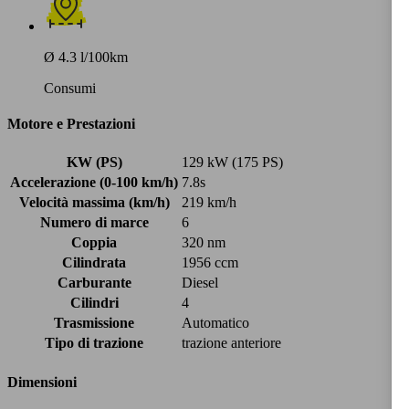
Ø 4.3 l/100km
Consumi
Motore e Prestazioni
KW (PS)
129 kW (175 PS)
Accelerazione (0-100 km/h)
7.8s
Velocità massima (km/h)
219 km/h
Numero di marce
6
Coppia
320 nm
Cilindrata
1956 ccm
Carburante
Diesel
Cilindri
4
Trasmissione
Automatico
Tipo di trazione
trazione anteriore
Dimensioni