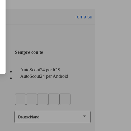
Torna su
Sempre con te
AutoScout24 per iOS
AutoScout24 per Android