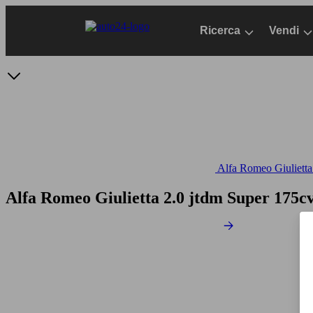
Passa
al
Ricerca
Vendi
contenuto
principale
Alfa Romeo Giulietta 
Alfa Romeo Giulietta 2.0 jtdm Super 175cv