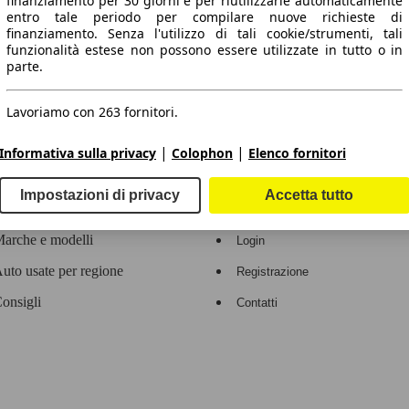
finanziamento per 30 giorni e per riutilizzarle automaticamente
entro tale periodo per compilare nuove richieste di
 dati.
finanziamento. Senza l'utilizzo di tali cookie/strumenti, tali
funzionalità estese non possono essere utilizzate in tutto o in
parte.
Lavoriamo con 263 fornitori.
ropeo.
|
|
Informativa sulla privacy
Colophon
Elenco fornitori
Area rivenditori
Impostazioni di privacy
Accetta tutto
Contatti
Servizi per i dealer
arche e modelli
Login
uto usate per regione
Registrazione
onsigli
Contatti