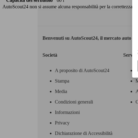
Capacità del serbatoio
60 l
AutoScout24 non si assume alcuna responsabilità per la correttezza dei
Benvenuti su AutoScout24, il mercato auto eu
Società
Servizi
A proposito di AutoScout24
Stampa
M
Media
A
Condizioni generali
C
Informazioni
Privacy
Dichiarazione di Accessibilità