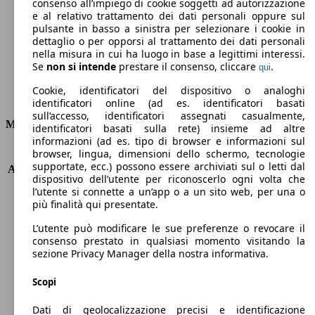
Emissioni di CO2 (combinato)*
consenso all’impiego di cookie soggetti ad autorizzazione
e al relativo trattamento dei dati personali oppure sul
pulsante in basso a sinistra per selezionare i cookie in
dettaglio o per opporsi al trattamento dei dati personali
nella misura in cui ha luogo in base a legittimi interessi.
Se
non si intende
prestare il consenso, cliccare
.
qui
Ø 4.4 l/100km
Cookie, identificatori del dispositivo o analoghi
Consumi
identificatori online (ad es. identificatori basati
sull’accesso, identificatori assegnati casualmente,
Motore e Prestazioni
identificatori basati sulla rete) insieme ad altre
informazioni (ad es. tipo di browser e informazioni sul
browser, lingua, dimensioni dello schermo, tecnologie
KW (PS)
77 kW (105 PS)
supportate, ecc.) possono essere archiviati sul o letti dal
Accelerazione (0-100 km/h)
11.3s
dispositivo dell’utente per riconoscerlo ogni volta che
Velocità massima (km/h)
185 km/h
l’utente si connette a un’app o a un sito web, per una o
Numero di marce
6
più finalità qui presentate.
Coppia
280 nm
L’utente può modificare le sue preferenze o revocare il
Cilindrata
1598 ccm
consenso prestato in qualsiasi momento visitando la
Carburante
Diesel
sezione Privacy Manager della nostra informativa.
Cilindri
4
Trasmissione
Manuale
Scopi
Tipo di trazione
trazione anteriore
Dati di geolocalizzazione precisi e identificazione