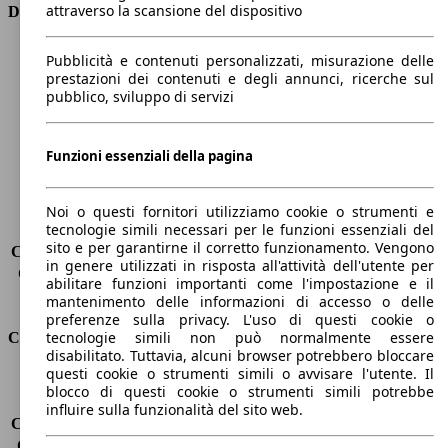
attraverso la scansione del dispositivo
Dimensioni
Lunghezza
4350 mm
Pubblicità e contenuti personalizzati, misurazione delle
Altezza
1460 mm
prestazioni dei contenuti e degli annunci, ricerche sul
pubblico, sviluppo di servizi
Larghezza
1800 mm
Passo
2630 mm
Peso massimo
1815 kg
Funzioni essenziali della pagina
Carico massimo
-
Porte
5
Sedili
5
Noi o questi fornitori utilizziamo cookie o strumenti e
tecnologie simili necessari per le funzioni essenziali del
Carico sul tetto
-
sito e per garantirne il corretto funzionamento. Vengono
Capacità di traino (senza freni)
-
in genere utilizzati in risposta all'attività dell'utente per
Capacità di traino (con freni)
1300 kg
abilitare funzioni importanti come l'impostazione e il
Volume del bagagliaio
350 l
mantenimento delle informazioni di accesso o delle
preferenze sulla privacy. L'uso di questi cookie o
tecnologie simili non può normalmente essere
Consumi
disabilitato. Tuttavia, alcuni browser potrebbero bloccare
questi cookie o strumenti simili o avvisare l'utente. Il
Emissioni di CO2*
104 g/km (komb.)
blocco di questi cookie o strumenti simili potrebbe
Consumo (urbano)
5.5 l/100km
influire sulla funzionalità del sito web.
Consumo (extra-urbano)
3.7 l/100km
Consumo (combinato)*
4.4 l/100km