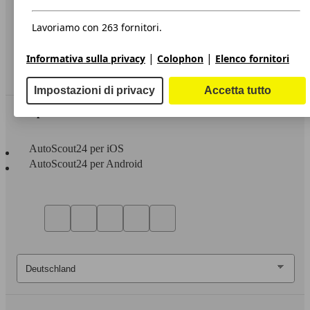
Privacy
Dichiarazione di Accessibilità
Lavoriamo con 263 fornitori.
Servizi
|
|
Informativa sulla privacy
Colophon
Elenco fornitori
Area rivenditori
Impostazioni di privacy
Accetta tutto
Sempre con te
AutoScout24 per iOS
AutoScout24 per Android