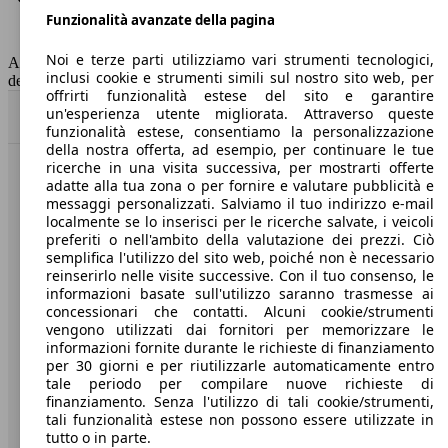
Funzionalità avanzate della pagina
Classe di emissione
Euro 5
Capacità del serbatoio
60 l
Noi e terze parti utilizziamo vari strumenti tecnologici,
AutoScout24 non si assume alcuna responsabilità per la correttezza
inclusi cookie e strumenti simili sul nostro sito web, per
dei dati.
offrirti funzionalità estese del sito e garantire
un'esperienza utente migliorata. Attraverso queste
Torna su
funzionalità estese, consentiamo la personalizzazione
della nostra offerta, ad esempio, per continuare le tue
ricerche in una visita successiva, per mostrarti offerte
Benvenuti su AutoScout24, il mercato auto europeo.
adatte alla tua zona o per fornire e valutare pubblicità e
messaggi personalizzati. Salviamo il tuo indirizzo e-mail
localmente se lo inserisci per le ricerche salvate, i veicoli
Società
preferiti o nell'ambito della valutazione dei prezzi. Ciò
semplifica l'utilizzo del sito web, poiché non è necessario
reinserirlo nelle visite successive. Con il tuo consenso, le
A proposito di AutoScout24
informazioni basate sull'utilizzo saranno trasmesse ai
concessionari che contatti. Alcuni cookie/strumenti
Stampa
vengono utilizzati dai fornitori per memorizzare le
informazioni fornite durante le richieste di finanziamento
Media
per 30 giorni e per riutilizzarle automaticamente entro
Condizioni generali
tale periodo per compilare nuove richieste di
finanziamento. Senza l'utilizzo di tali cookie/strumenti,
Informazioni
tali funzionalità estese non possono essere utilizzate in
tutto o in parte.