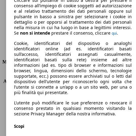
Cliccare sul pulsante in basso a destra per prestare il
consenso all’impiego di cookie soggetti ad autorizzazione
Emissioni di CO2 (combinato)*
e al relativo trattamento dei dati personali oppure sul
pulsante in basso a sinistra per selezionare i cookie in
dettaglio o per opporsi al trattamento dei dati personali
nella misura in cui ha luogo in base a legittimi interessi.
Se
non si intende
prestare il consenso, cliccare
.
qui
Ø 4.7 l/100km
Cookie, identificatori del dispositivo o analoghi
identificatori online (ad es. identificatori basati
Consumi
sull’accesso, identificatori assegnati casualmente,
identificatori basati sulla rete) insieme ad altre
Motore e Prestazioni
informazioni (ad es. tipo di browser e informazioni sul
browser, lingua, dimensioni dello schermo, tecnologie
KW (PS)
88 kW (120 PS)
supportate, ecc.) possono essere archiviati sul o letti dal
Accelerazione (0-100 km/h)
10.2s
dispositivo dell’utente per riconoscerlo ogni volta che
l’utente si connette a un’app o a un sito web, per una o
Velocità massima (km/h)
195 km/h
più finalità qui presentate.
Numero di marce
6
Coppia
280 nm
L’utente può modificare le sue preferenze o revocare il
Cilindrata
1598 ccm
consenso prestato in qualsiasi momento visitando la
sezione Privacy Manager della nostra informativa.
Carburante
Diesel
Cilindri
4
Scopi
Trasmissione
Automatico
Tipo di trazione
trazione anteriore