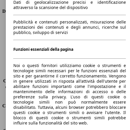
Dati di geolocalizzazione precisi e identificazione
attraverso la scansione del dispositivo
Dimensioni
Pubblicità e contenuti personalizzati, misurazione delle
Lunghezza
4350 mm
prestazioni dei contenuti e degli annunci, ricerche sul
Altezza
1460 mm
pubblico, sviluppo di servizi
Larghezza
1800 mm
Passo
2630 mm
Peso massimo
-
Funzioni essenziali della pagina
Carico massimo
-
Porte
5
Noi o questi fornitori utilizziamo cookie o strumenti e
Sedili
5
tecnologie simili necessari per le funzioni essenziali del
Carico sul tetto
-
sito e per garantirne il corretto funzionamento. Vengono
Capacità di traino (senza freni)
-
in genere utilizzati in risposta all'attività dell'utente per
abilitare funzioni importanti come l'impostazione e il
Capacità di traino (con freni)
600 kg
mantenimento delle informazioni di accesso o delle
Volume del bagagliaio
350 - 1150 l
preferenze sulla privacy. L'uso di questi cookie o
tecnologie simili non può normalmente essere
Consumi
disabilitato. Tuttavia, alcuni browser potrebbero bloccare
questi cookie o strumenti simili o avvisare l'utente. Il
blocco di questi cookie o strumenti simili potrebbe
Emissioni di CO2*
125 g/km (komb.)
influire sulla funzionalità del sito web.
Consumo (urbano)
5.1 l/100km