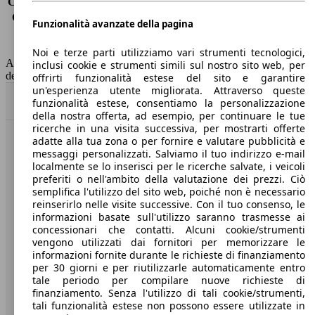
Consumo (extra-urbano)
4.5 l/100km
Consumo (combinato)*
4.7 l/100km
Funzionalità avanzate della pagina
Classe di emissione
Euro 6
Capacità del serbatoio
60 l
Noi e terze parti utilizziamo vari strumenti tecnologici,
AutoScout24 non si assume alcuna responsabilità per la correttezza
inclusi cookie e strumenti simili sul nostro sito web, per
dei dati.
offrirti funzionalità estese del sito e garantire
un'esperienza utente migliorata. Attraverso queste
Torna su
funzionalità estese, consentiamo la personalizzazione
della nostra offerta, ad esempio, per continuare le tue
ricerche in una visita successiva, per mostrarti offerte
adatte alla tua zona o per fornire e valutare pubblicità e
Benvenuti su AutoScout24, il mercato auto europeo.
messaggi personalizzati. Salviamo il tuo indirizzo e-mail
localmente se lo inserisci per le ricerche salvate, i veicoli
preferiti o nell'ambito della valutazione dei prezzi. Ciò
Società
semplifica l'utilizzo del sito web, poiché non è necessario
reinserirlo nelle visite successive. Con il tuo consenso, le
A proposito di AutoScout24
informazioni basate sull'utilizzo saranno trasmesse ai
concessionari che contatti. Alcuni cookie/strumenti
Stampa
vengono utilizzati dai fornitori per memorizzare le
informazioni fornite durante le richieste di finanziamento
Media
per 30 giorni e per riutilizzarle automaticamente entro
tale periodo per compilare nuove richieste di
Condizioni generali
finanziamento. Senza l'utilizzo di tali cookie/strumenti,
tali funzionalità estese non possono essere utilizzate in
Informazioni