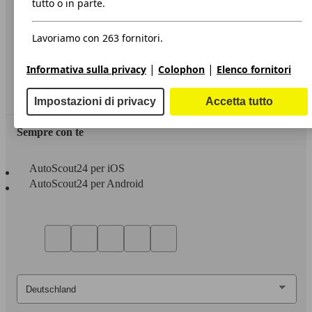
tutto o in parte.
Privacy
Lavoriamo con 263 fornitori.
Dichiarazione di Accessibilità
|
|
Informativa sulla privacy
Colophon
Elenco fornitori
Servizi
Area rivenditori
Impostazioni di privacy
Accetta tutto
Sempre con te
AutoScout24 per iOS
AutoScout24 per Android