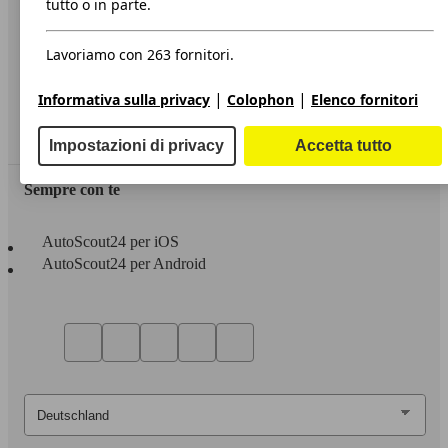
tutto o in parte.
Privacy
Lavoriamo con 263 fornitori.
Dichiarazione di Accessibilità
|
|
Informativa sulla privacy
Colophon
Elenco fornitori
Servizi
Area rivenditori
Impostazioni di privacy
Accetta tutto
Sempre con te
AutoScout24 per iOS
AutoScout24 per Android