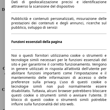
Dati di geolocalizzazione precisi e identificazione
attraverso la scansione del dispositivo
Dimensioni
Pubblicità e contenuti personalizzati, misurazione delle
Lunghezza
4350 mm
prestazioni dei contenuti e degli annunci, ricerche sul
Altezza
1460 mm
pubblico, sviluppo di servizi
Larghezza
1800 mm
Passo
2630 mm
Peso massimo
-
Funzioni essenziali della pagina
Carico massimo
-
Porte
5
Noi o questi fornitori utilizziamo cookie o strumenti e
Sedili
5
tecnologie simili necessari per le funzioni essenziali del
Carico sul tetto
-
sito e per garantirne il corretto funzionamento. Vengono
Capacità di traino (senza freni)
-
in genere utilizzati in risposta all'attività dell'utente per
abilitare funzioni importanti come l'impostazione e il
Capacità di traino (con freni)
1300 kg
mantenimento delle informazioni di accesso o delle
Volume del bagagliaio
350 - 1150 l
preferenze sulla privacy. L'uso di questi cookie o
tecnologie simili non può normalmente essere
Consumi
disabilitato. Tuttavia, alcuni browser potrebbero bloccare
questi cookie o strumenti simili o avvisare l'utente. Il
blocco di questi cookie o strumenti simili potrebbe
Emissioni di CO2*
118 g/km (komb.)
influire sulla funzionalità del sito web.
Consumo (urbano)
5.8 l/100km