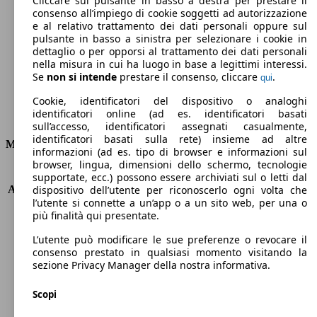
Cliccare sul pulsante in basso a destra per prestare il
consenso all’impiego di cookie soggetti ad autorizzazione
Emissioni di CO2 (combinato)*
e al relativo trattamento dei dati personali oppure sul
pulsante in basso a sinistra per selezionare i cookie in
dettaglio o per opporsi al trattamento dei dati personali
nella misura in cui ha luogo in base a legittimi interessi.
Se
non si intende
prestare il consenso, cliccare
.
qui
Ø 4.5 l/100km
Cookie, identificatori del dispositivo o analoghi
identificatori online (ad es. identificatori basati
Consumi
sull’accesso, identificatori assegnati casualmente,
identificatori basati sulla rete) insieme ad altre
Motore e Prestazioni
informazioni (ad es. tipo di browser e informazioni sul
browser, lingua, dimensioni dello schermo, tecnologie
KW (PS)
88 kW (120 PS)
supportate, ecc.) possono essere archiviati sul o letti dal
Accelerazione (0-100 km/h)
10.0s
dispositivo dell’utente per riconoscerlo ogni volta che
l’utente si connette a un’app o a un sito web, per una o
Velocità massima (km/h)
195 km/h
più finalità qui presentate.
Numero di marce
6
Coppia
280 nm
L’utente può modificare le sue preferenze o revocare il
Cilindrata
1598 ccm
consenso prestato in qualsiasi momento visitando la
sezione Privacy Manager della nostra informativa.
Carburante
Diesel
Cilindri
4
Scopi
Trasmissione
Manuale
Tipo di trazione
trazione anteriore