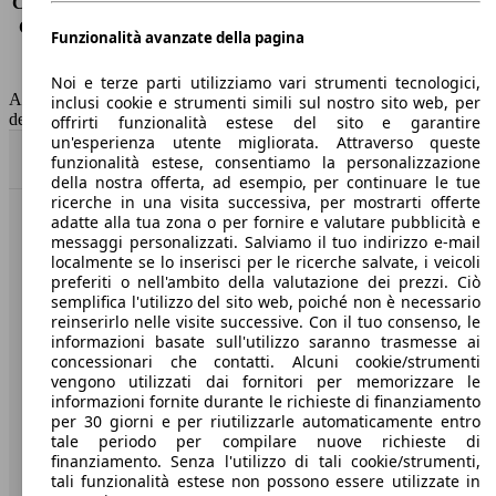
Consumo (extra-urbano)
4.0 l/100km
Consumo (combinato)*
4.5 l/100km
Funzionalità avanzate della pagina
Classe di emissione
Euro 6
Capacità del serbatoio
60 l
Noi e terze parti utilizziamo vari strumenti tecnologici,
AutoScout24 non si assume alcuna responsabilità per la correttezza
inclusi cookie e strumenti simili sul nostro sito web, per
dei dati.
offrirti funzionalità estese del sito e garantire
un'esperienza utente migliorata. Attraverso queste
Torna su
funzionalità estese, consentiamo la personalizzazione
della nostra offerta, ad esempio, per continuare le tue
ricerche in una visita successiva, per mostrarti offerte
adatte alla tua zona o per fornire e valutare pubblicità e
Benvenuti su AutoScout24, il mercato auto europeo.
messaggi personalizzati. Salviamo il tuo indirizzo e-mail
localmente se lo inserisci per le ricerche salvate, i veicoli
preferiti o nell'ambito della valutazione dei prezzi. Ciò
Società
semplifica l'utilizzo del sito web, poiché non è necessario
reinserirlo nelle visite successive. Con il tuo consenso, le
A proposito di AutoScout24
informazioni basate sull'utilizzo saranno trasmesse ai
concessionari che contatti. Alcuni cookie/strumenti
Stampa
vengono utilizzati dai fornitori per memorizzare le
informazioni fornite durante le richieste di finanziamento
Media
per 30 giorni e per riutilizzarle automaticamente entro
tale periodo per compilare nuove richieste di
Condizioni generali
finanziamento. Senza l'utilizzo di tali cookie/strumenti,
tali funzionalità estese non possono essere utilizzate in
Informazioni