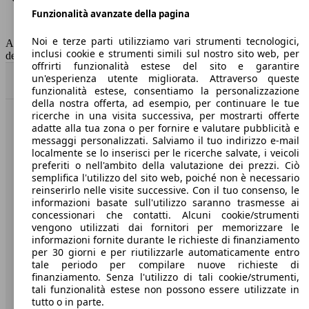
Funzionalità avanzate della pagina
Classe di emissione
Euro 6
Capacità del serbatoio
60 l
Noi e terze parti utilizziamo vari strumenti tecnologici,
AutoScout24 non si assume alcuna responsabilità per la correttezza
inclusi cookie e strumenti simili sul nostro sito web, per
dei dati.
offrirti funzionalità estese del sito e garantire
un'esperienza utente migliorata. Attraverso queste
Torna su
funzionalità estese, consentiamo la personalizzazione
della nostra offerta, ad esempio, per continuare le tue
ricerche in una visita successiva, per mostrarti offerte
Benvenuti su AutoScout24, il mercato auto europeo.
adatte alla tua zona o per fornire e valutare pubblicità e
messaggi personalizzati. Salviamo il tuo indirizzo e-mail
localmente se lo inserisci per le ricerche salvate, i veicoli
Società
preferiti o nell'ambito della valutazione dei prezzi. Ciò
semplifica l'utilizzo del sito web, poiché non è necessario
reinserirlo nelle visite successive. Con il tuo consenso, le
A proposito di AutoScout24
informazioni basate sull'utilizzo saranno trasmesse ai
concessionari che contatti. Alcuni cookie/strumenti
Stampa
vengono utilizzati dai fornitori per memorizzare le
informazioni fornite durante le richieste di finanziamento
Media
per 30 giorni e per riutilizzarle automaticamente entro
Condizioni generali
tale periodo per compilare nuove richieste di
finanziamento. Senza l'utilizzo di tali cookie/strumenti,
Informazioni
tali funzionalità estese non possono essere utilizzate in
tutto o in parte.