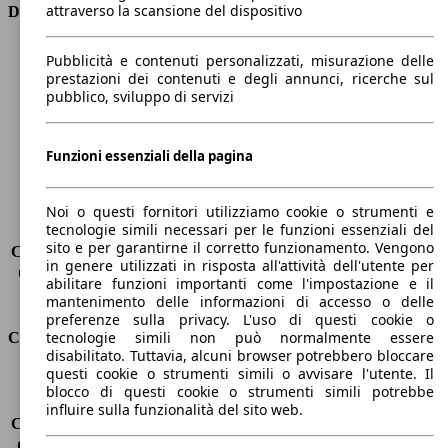
attraverso la scansione del dispositivo
Dimensioni
Lunghezza
4350 mm
Pubblicità e contenuti personalizzati, misurazione delle
Altezza
1460 mm
prestazioni dei contenuti e degli annunci, ricerche sul
pubblico, sviluppo di servizi
Larghezza
1800 mm
Passo
2630 mm
Peso massimo
1815 kg
Funzioni essenziali della pagina
Carico massimo
-
Porte
5
Sedili
5
Noi o questi fornitori utilizziamo cookie o strumenti e
tecnologie simili necessari per le funzioni essenziali del
Carico sul tetto
-
sito e per garantirne il corretto funzionamento. Vengono
Capacità di traino (senza freni)
-
in genere utilizzati in risposta all'attività dell'utente per
Capacità di traino (con freni)
1300 kg
abilitare funzioni importanti come l'impostazione e il
Volume del bagagliaio
350 - 1150 l
mantenimento delle informazioni di accesso o delle
preferenze sulla privacy. L'uso di questi cookie o
tecnologie simili non può normalmente essere
Consumi
disabilitato. Tuttavia, alcuni browser potrebbero bloccare
questi cookie o strumenti simili o avvisare l'utente. Il
Emissioni di CO2*
103 g/km (komb.)
blocco di questi cookie o strumenti simili potrebbe
Consumo (urbano)
5.0 l/100km
influire sulla funzionalità del sito web.
Consumo (extra-urbano)
3.5 l/100km
Consumo (combinato)*
3.9 l/100km