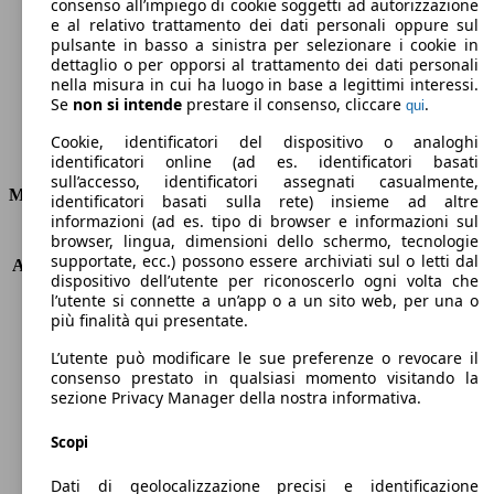
Emissioni di CO2 (combinato)*
consenso all’impiego di cookie soggetti ad autorizzazione
e al relativo trattamento dei dati personali oppure sul
pulsante in basso a sinistra per selezionare i cookie in
dettaglio o per opporsi al trattamento dei dati personali
nella misura in cui ha luogo in base a legittimi interessi.
Se
non si intende
prestare il consenso, cliccare
.
qui
Ø 3.9 l/100km
Cookie, identificatori del dispositivo o analoghi
Consumi
identificatori online (ad es. identificatori basati
sull’accesso, identificatori assegnati casualmente,
Motore e Prestazioni
identificatori basati sulla rete) insieme ad altre
informazioni (ad es. tipo di browser e informazioni sul
browser, lingua, dimensioni dello schermo, tecnologie
KW (PS)
88 kW (120 PS)
supportate, ecc.) possono essere archiviati sul o letti dal
Accelerazione (0-100 km/h)
10.5s
dispositivo dell’utente per riconoscerlo ogni volta che
Velocità massima (km/h)
195 km/h
l’utente si connette a un’app o a un sito web, per una o
Numero di marce
6
più finalità qui presentate.
Coppia
320 nm
L’utente può modificare le sue preferenze o revocare il
Cilindrata
1598 ccm
consenso prestato in qualsiasi momento visitando la
Carburante
Diesel
sezione Privacy Manager della nostra informativa.
Cilindri
4
Trasmissione
Manuale
Scopi
Tipo di trazione
trazione anteriore
Dati di geolocalizzazione precisi e identificazione