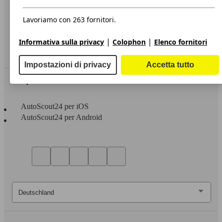
Privacy
Dichiarazione di Accessibilità
Lavoriamo con 263 fornitori.
Servizi
|
|
Informativa sulla privacy
Colophon
Elenco fornitori
Area rivenditori
Impostazioni di privacy
Accetta tutto
Sempre con te
AutoScout24 per iOS
AutoScout24 per Android