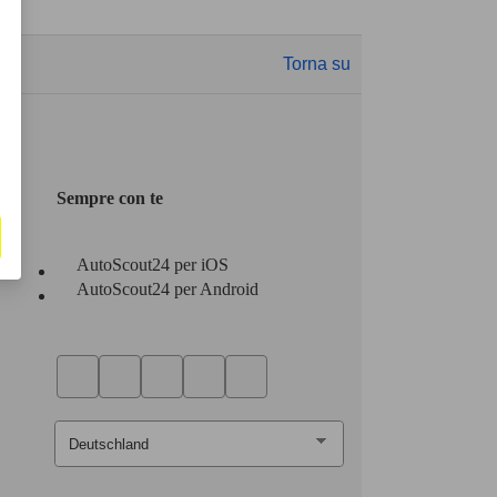
Torna su
Sempre con te
AutoScout24 per iOS
AutoScout24 per Android