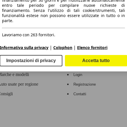
finanziamento per 30 giorni e per riutilizzarle automaticamente
entro tale periodo per compilare nuove richieste di
 dati.
finanziamento. Senza l'utilizzo di tali cookie/strumenti, tali
funzionalità estese non possono essere utilizzate in tutto o in
parte.
Lavoriamo con 263 fornitori.
ropeo.
|
|
Informativa sulla privacy
Colophon
Elenco fornitori
Area rivenditori
Impostazioni di privacy
Accetta tutto
Contatti
Servizi per i dealer
arche e modelli
Login
uto usate per regione
Registrazione
onsigli
Contatti