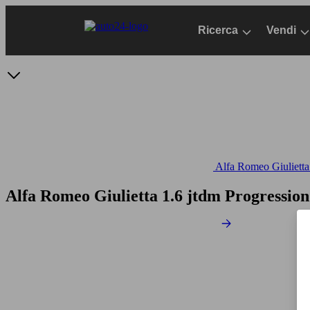
Passa
al
Ricerca
Vendi
contenuto
principale
Alfa Romeo Giulietta 
Alfa Romeo Giulietta 1.6 jtdm Progressio