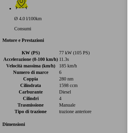
Ø 4.0 l/100km
Consumi
Motore e Prestazioni
KW (PS)
77 kW (105 PS)
Accelerazione (0-100 km/h)
11.3s
Velocità massima (km/h)
185 km/h
Numero di marce
6
Coppia
280 nm
Cilindrata
1598 ccm
Carburante
Diesel
Cilindri
4
Trasmissione
Manuale
Tipo di trazione
trazione anteriore
Dimensioni