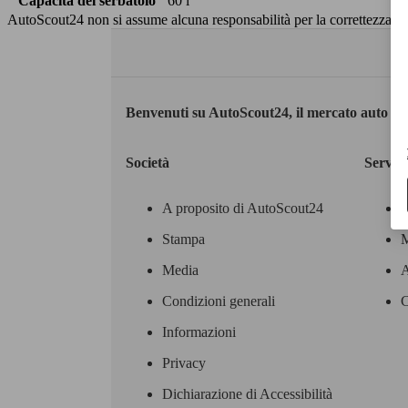
Capacità del serbatoio
60 l
AutoScout24 non si assume alcuna responsabilità per la correttezza dei
Benvenuti su AutoScout24, il mercato auto eu
Società
Servizi
A proposito di AutoScout24
Stampa
M
Media
A
Condizioni generali
C
Informazioni
Privacy
Dichiarazione di Accessibilità