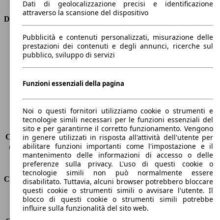
Dati di geolocalizzazione precisi e identificazione
attraverso la scansione del dispositivo
Dimensioni
Pubblicità e contenuti personalizzati, misurazione delle
Lunghezza
4350 mm
prestazioni dei contenuti e degli annunci, ricerche sul
Altezza
1460 mm
pubblico, sviluppo di servizi
Larghezza
1800 mm
Passo
2630 mm
Peso massimo
-
Funzioni essenziali della pagina
Carico massimo
-
Porte
5
Noi o questi fornitori utilizziamo cookie o strumenti e
Sedili
5
tecnologie simili necessari per le funzioni essenziali del
Carico sul tetto
-
sito e per garantirne il corretto funzionamento. Vengono
Capacità di traino (senza freni)
-
in genere utilizzati in risposta all'attività dell'utente per
abilitare funzioni importanti come l'impostazione e il
Capacità di traino (con freni)
600 kg
mantenimento delle informazioni di accesso o delle
Volume del bagagliaio
350 - 1150 l
preferenze sulla privacy. L'uso di questi cookie o
tecnologie simili non può normalmente essere
Consumi
disabilitato. Tuttavia, alcuni browser potrebbero bloccare
questi cookie o strumenti simili o avvisare l'utente. Il
blocco di questi cookie o strumenti simili potrebbe
Emissioni di CO2*
118 g/km (komb.)
influire sulla funzionalità del sito web.
Consumo (urbano)
5.1 l/100km