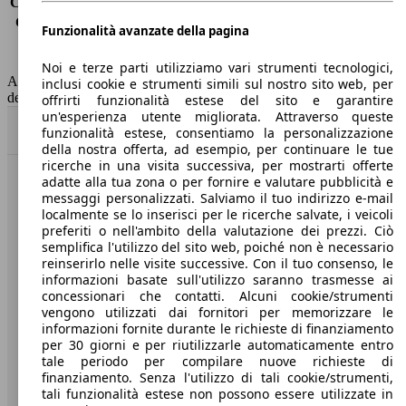
Consumo (extra-urbano)
4.5 l/100km
Consumo (combinato)*
4.5 l/100km
Funzionalità avanzate della pagina
Classe di emissione
Euro 6
Capacità del serbatoio
60 l
Noi e terze parti utilizziamo vari strumenti tecnologici,
AutoScout24 non si assume alcuna responsabilità per la correttezza
inclusi cookie e strumenti simili sul nostro sito web, per
dei dati.
offrirti funzionalità estese del sito e garantire
un'esperienza utente migliorata. Attraverso queste
Torna su
funzionalità estese, consentiamo la personalizzazione
della nostra offerta, ad esempio, per continuare le tue
ricerche in una visita successiva, per mostrarti offerte
adatte alla tua zona o per fornire e valutare pubblicità e
Benvenuti su AutoScout24, il mercato auto europeo.
messaggi personalizzati. Salviamo il tuo indirizzo e-mail
localmente se lo inserisci per le ricerche salvate, i veicoli
preferiti o nell'ambito della valutazione dei prezzi. Ciò
Società
semplifica l'utilizzo del sito web, poiché non è necessario
reinserirlo nelle visite successive. Con il tuo consenso, le
A proposito di AutoScout24
informazioni basate sull'utilizzo saranno trasmesse ai
concessionari che contatti. Alcuni cookie/strumenti
Stampa
vengono utilizzati dai fornitori per memorizzare le
informazioni fornite durante le richieste di finanziamento
Media
per 30 giorni e per riutilizzarle automaticamente entro
tale periodo per compilare nuove richieste di
Condizioni generali
finanziamento. Senza l'utilizzo di tali cookie/strumenti,
tali funzionalità estese non possono essere utilizzate in
Informazioni