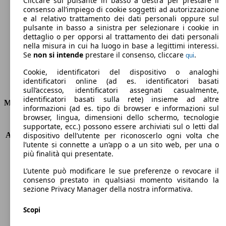
Cliccare sul pulsante in basso a destra per prestare il
consenso all’impiego di cookie soggetti ad autorizzazione
Emissioni di CO2 (combinato)*
e al relativo trattamento dei dati personali oppure sul
pulsante in basso a sinistra per selezionare i cookie in
dettaglio o per opporsi al trattamento dei dati personali
nella misura in cui ha luogo in base a legittimi interessi.
Se
non si intende
prestare il consenso, cliccare
.
qui
Ø 4.5 l/100km
Cookie, identificatori del dispositivo o analoghi
identificatori online (ad es. identificatori basati
Consumi
sull’accesso, identificatori assegnati casualmente,
identificatori basati sulla rete) insieme ad altre
Motore e Prestazioni
informazioni (ad es. tipo di browser e informazioni sul
browser, lingua, dimensioni dello schermo, tecnologie
KW (PS)
88 kW (120 PS)
supportate, ecc.) possono essere archiviati sul o letti dal
Accelerazione (0-100 km/h)
10.2s
dispositivo dell’utente per riconoscerlo ogni volta che
l’utente si connette a un’app o a un sito web, per una o
Velocità massima (km/h)
195 km/h
più finalità qui presentate.
Numero di marce
6
Coppia
280 nm
L’utente può modificare le sue preferenze o revocare il
Cilindrata
1598 ccm
consenso prestato in qualsiasi momento visitando la
sezione Privacy Manager della nostra informativa.
Carburante
Diesel
Cilindri
4
Scopi
Trasmissione
Automatico
Tipo di trazione
trazione anteriore