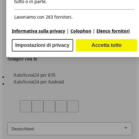
tutto o in parte.
Privacy
Lavoriamo con 263 fornitori.
Dichiarazione di Accessibilità
|
|
Informativa sulla privacy
Colophon
Elenco fornitori
Servizi
Area rivenditori
Impostazioni di privacy
Accetta tutto
Sempre con te
AutoScout24 per iOS
AutoScout24 per Android