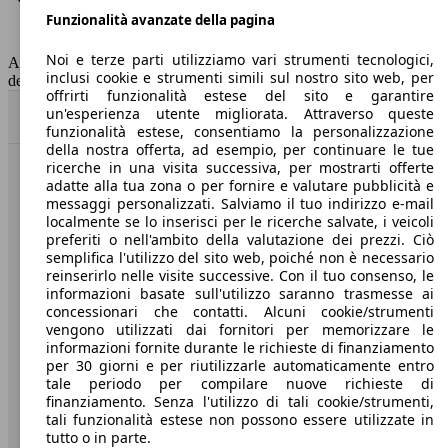
Funzionalità avanzate della pagina
Classe di emissione
Euro 5
Capacità del serbatoio
60 l
Noi e terze parti utilizziamo vari strumenti tecnologici,
AutoScout24 non si assume alcuna responsabilità per la correttezza
inclusi cookie e strumenti simili sul nostro sito web, per
dei dati.
offrirti funzionalità estese del sito e garantire
un'esperienza utente migliorata. Attraverso queste
Torna su
funzionalità estese, consentiamo la personalizzazione
della nostra offerta, ad esempio, per continuare le tue
ricerche in una visita successiva, per mostrarti offerte
Benvenuti su AutoScout24, il mercato auto europeo.
adatte alla tua zona o per fornire e valutare pubblicità e
messaggi personalizzati. Salviamo il tuo indirizzo e-mail
localmente se lo inserisci per le ricerche salvate, i veicoli
Società
preferiti o nell'ambito della valutazione dei prezzi. Ciò
semplifica l'utilizzo del sito web, poiché non è necessario
reinserirlo nelle visite successive. Con il tuo consenso, le
A proposito di AutoScout24
informazioni basate sull'utilizzo saranno trasmesse ai
concessionari che contatti. Alcuni cookie/strumenti
Stampa
vengono utilizzati dai fornitori per memorizzare le
informazioni fornite durante le richieste di finanziamento
Media
per 30 giorni e per riutilizzarle automaticamente entro
Condizioni generali
tale periodo per compilare nuove richieste di
finanziamento. Senza l'utilizzo di tali cookie/strumenti,
Informazioni
tali funzionalità estese non possono essere utilizzate in
tutto o in parte.