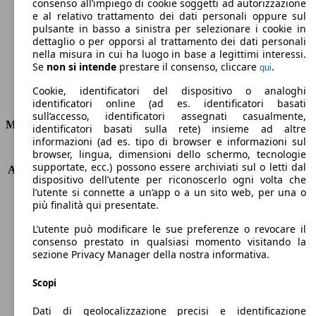
Emissioni di CO2 (combinato)*
consenso all’impiego di cookie soggetti ad autorizzazione
e al relativo trattamento dei dati personali oppure sul
pulsante in basso a sinistra per selezionare i cookie in
dettaglio o per opporsi al trattamento dei dati personali
nella misura in cui ha luogo in base a legittimi interessi.
Se
non si intende
prestare il consenso, cliccare
.
qui
Ø 4.2 l/100km
Cookie, identificatori del dispositivo o analoghi
Consumi
identificatori online (ad es. identificatori basati
sull’accesso, identificatori assegnati casualmente,
Motore e Prestazioni
identificatori basati sulla rete) insieme ad altre
informazioni (ad es. tipo di browser e informazioni sul
browser, lingua, dimensioni dello schermo, tecnologie
KW (PS)
110 kW (150 PS)
supportate, ecc.) possono essere archiviati sul o letti dal
Accelerazione (0-100 km/h)
8.8s
dispositivo dell’utente per riconoscerlo ogni volta che
Velocità massima (km/h)
205 km/h
l’utente si connette a un’app o a un sito web, per una o
Numero di marce
6
più finalità qui presentate.
Coppia
320 nm
L’utente può modificare le sue preferenze o revocare il
Cilindrata
1956 ccm
consenso prestato in qualsiasi momento visitando la
Carburante
Diesel
sezione Privacy Manager della nostra informativa.
Cilindri
4
Trasmissione
Manuale
Scopi
Tipo di trazione
trazione anteriore
Dati di geolocalizzazione precisi e identificazione