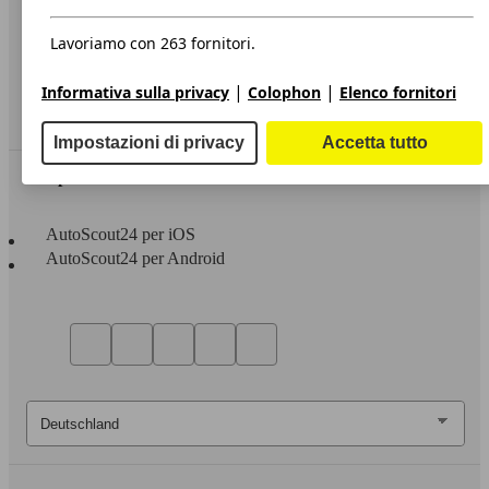
Privacy
Dichiarazione di Accessibilità
Lavoriamo con 263 fornitori.
Servizi
|
|
Informativa sulla privacy
Colophon
Elenco fornitori
Area rivenditori
Impostazioni di privacy
Accetta tutto
Sempre con te
AutoScout24 per iOS
AutoScout24 per Android