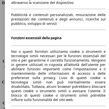
attraverso la scansione del dispositivo
Dimensioni
Lunghezza
4350 mm
Pubblicità e contenuti personalizzati, misurazione delle
Altezza
1460 mm
prestazioni dei contenuti e degli annunci, ricerche sul
pubblico, sviluppo di servizi
Larghezza
1800 mm
Passo
2630 mm
Peso massimo
1825 kg
Funzioni essenziali della pagina
Carico massimo
-
Porte
5
Sedili
5
Noi o questi fornitori utilizziamo cookie o strumenti e
tecnologie simili necessari per le funzioni essenziali del
Carico sul tetto
-
sito e per garantirne il corretto funzionamento. Vengono
Capacità di traino (senza freni)
-
in genere utilizzati in risposta all'attività dell'utente per
Capacità di traino (con freni)
1300 kg
abilitare funzioni importanti come l'impostazione e il
Volume del bagagliaio
350 l
mantenimento delle informazioni di accesso o delle
preferenze sulla privacy. L'uso di questi cookie o
tecnologie simili non può normalmente essere
Consumi
disabilitato. Tuttavia, alcuni browser potrebbero bloccare
questi cookie o strumenti simili o avvisare l'utente. Il
Emissioni di CO2*
110 g/km (komb.)
blocco di questi cookie o strumenti simili potrebbe
Consumo (urbano)
5.0 l/100km
influire sulla funzionalità del sito web.
Consumo (extra-urbano)
3.7 l/100km
Consumo (combinato)*
4.2 l/100km