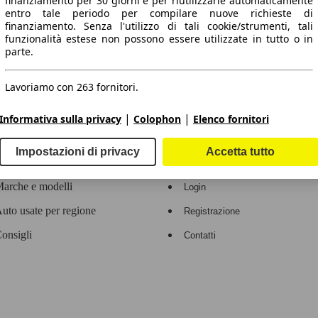
finanziamento per 30 giorni e per riutilizzarle automaticamente
entro tale periodo per compilare nuove richieste di
 dati.
finanziamento. Senza l'utilizzo di tali cookie/strumenti, tali
funzionalità estese non possono essere utilizzate in tutto o in
parte.
Lavoriamo con 263 fornitori.
ropeo.
|
|
Informativa sulla privacy
Colophon
Elenco fornitori
Area rivenditori
Impostazioni di privacy
Accetta tutto
Contatti
Servizi per i dealer
arche e modelli
Login
uto usate per regione
Registrazione
onsigli
Contatti