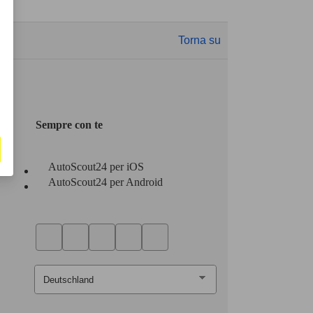
Torna su
Sempre con te
AutoScout24 per iOS
AutoScout24 per Android