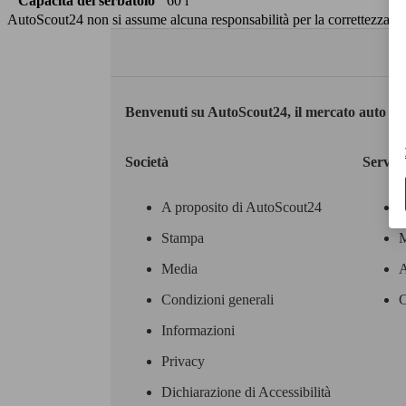
Capacità del serbatoio
60 l
AutoScout24 non si assume alcuna responsabilità per la correttezza dei
Benvenuti su AutoScout24, il mercato auto eu
Società
Servizi
A proposito di AutoScout24
Stampa
M
Media
A
Condizioni generali
C
Informazioni
Privacy
Dichiarazione di Accessibilità