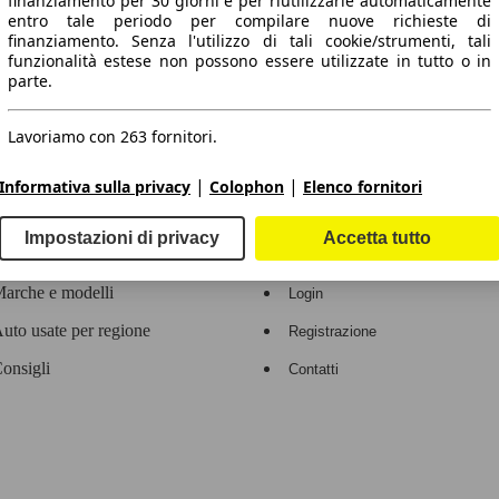
finanziamento per 30 giorni e per riutilizzarle automaticamente
entro tale periodo per compilare nuove richieste di
 dati.
finanziamento. Senza l'utilizzo di tali cookie/strumenti, tali
funzionalità estese non possono essere utilizzate in tutto o in
parte.
Lavoriamo con 263 fornitori.
ropeo.
|
|
Informativa sulla privacy
Colophon
Elenco fornitori
Area rivenditori
Impostazioni di privacy
Accetta tutto
Contatti
Servizi per i dealer
arche e modelli
Login
uto usate per regione
Registrazione
onsigli
Contatti