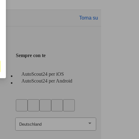
Torna su
Sempre con te
AutoScout24 per iOS
AutoScout24 per Android