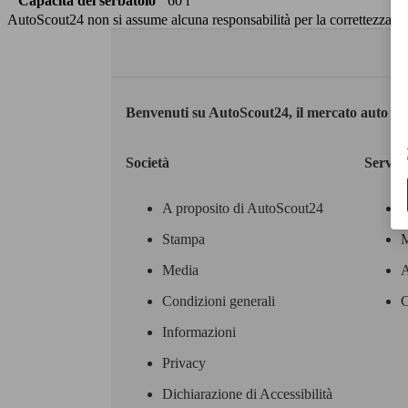
Capacità del serbatoio
60 l
AutoScout24 non si assume alcuna responsabilità per la correttezza dei
Benvenuti su AutoScout24, il mercato auto eu
Società
Servizi
A proposito di AutoScout24
Stampa
M
Media
A
Condizioni generali
C
Informazioni
Privacy
Dichiarazione di Accessibilità