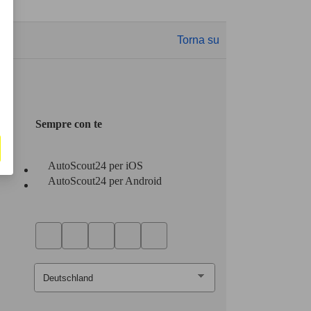
Torna su
Sempre con te
AutoScout24 per iOS
AutoScout24 per Android