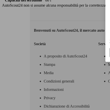
Capacità del serbatoio
60 l
AutoScout24 non si assume alcuna responsabilità per la correttezza dei
Benvenuti su AutoScout24, il mercato auto eu
Società
Servizi
A proposito di AutoScout24
Stampa
M
Media
A
Condizioni generali
C
Informazioni
Privacy
Dichiarazione di Accessibilità