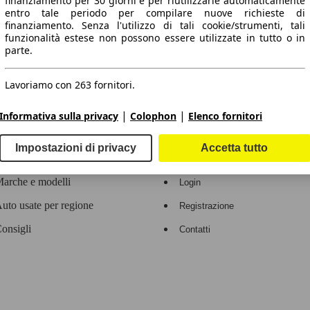
finanziamento per 30 giorni e per riutilizzarle automaticamente
entro tale periodo per compilare nuove richieste di
 dati.
finanziamento. Senza l'utilizzo di tali cookie/strumenti, tali
funzionalità estese non possono essere utilizzate in tutto o in
parte.
Lavoriamo con 263 fornitori.
ropeo.
|
|
Informativa sulla privacy
Colophon
Elenco fornitori
Area rivenditori
Impostazioni di privacy
Accetta tutto
Contatti
Servizi per i dealer
arche e modelli
Login
uto usate per regione
Registrazione
onsigli
Contatti