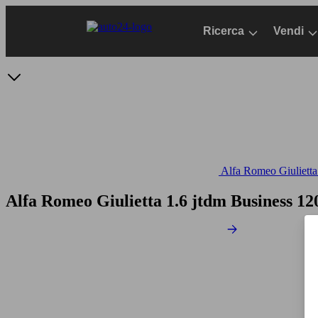
Passa
al
Ricerca
Vendi
contenuto
principale
Alfa Romeo Giulietta 
Alfa Romeo Giulietta 1.6 jtdm Business 1