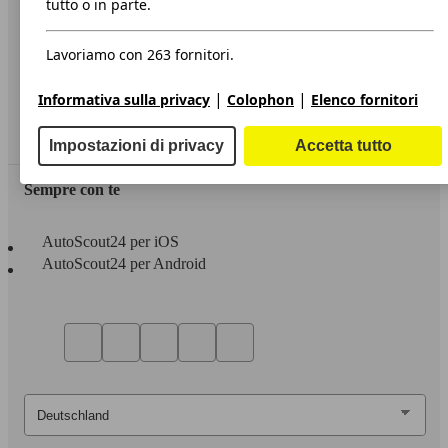
tutto o in parte.
Privacy
Lavoriamo con 263 fornitori.
Dichiarazione di Accessibilità
|
|
Informativa sulla privacy
Colophon
Elenco fornitori
Servizi
Area rivenditori
Impostazioni di privacy
Accetta tutto
Sempre con te
AutoScout24 per iOS
AutoScout24 per Android