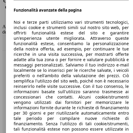
Consumo (extra-urbano)
4.4 l/100km
Consumo (combinato)*
5.5 l/100km
Funzionalità avanzate della pagina
Classe di emissione
Euro 6
Capacità del serbatoio
60 l
Noi e terze parti utilizziamo vari strumenti tecnologici,
AutoScout24 non si assume alcuna responsabilità per la correttezza
inclusi cookie e strumenti simili sul nostro sito web, per
dei dati.
offrirti funzionalità estese del sito e garantire
un'esperienza utente migliorata. Attraverso queste
Torna su
funzionalità estese, consentiamo la personalizzazione
della nostra offerta, ad esempio, per continuare le tue
ricerche in una visita successiva, per mostrarti offerte
adatte alla tua zona o per fornire e valutare pubblicità e
Benvenuti su AutoScout24, il mercato auto europeo.
messaggi personalizzati. Salviamo il tuo indirizzo e-mail
localmente se lo inserisci per le ricerche salvate, i veicoli
preferiti o nell'ambito della valutazione dei prezzi. Ciò
Società
semplifica l'utilizzo del sito web, poiché non è necessario
reinserirlo nelle visite successive. Con il tuo consenso, le
A proposito di AutoScout24
informazioni basate sull'utilizzo saranno trasmesse ai
concessionari che contatti. Alcuni cookie/strumenti
Stampa
vengono utilizzati dai fornitori per memorizzare le
informazioni fornite durante le richieste di finanziamento
Media
per 30 giorni e per riutilizzarle automaticamente entro
tale periodo per compilare nuove richieste di
Condizioni generali
finanziamento. Senza l'utilizzo di tali cookie/strumenti,
tali funzionalità estese non possono essere utilizzate in
Informazioni