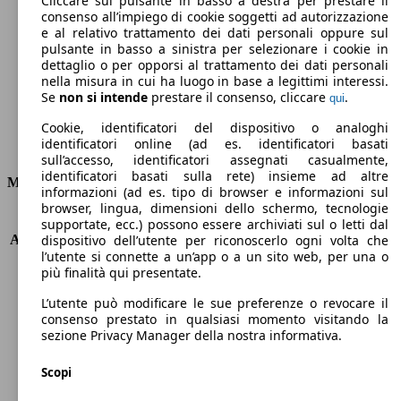
Cliccare sul pulsante in basso a destra per prestare il
consenso all’impiego di cookie soggetti ad autorizzazione
Emissioni di CO2 (combinato)*
e al relativo trattamento dei dati personali oppure sul
pulsante in basso a sinistra per selezionare i cookie in
dettaglio o per opporsi al trattamento dei dati personali
nella misura in cui ha luogo in base a legittimi interessi.
Se
non si intende
prestare il consenso, cliccare
.
qui
Ø 5.5 l/100km
Cookie, identificatori del dispositivo o analoghi
identificatori online (ad es. identificatori basati
Consumi
sull’accesso, identificatori assegnati casualmente,
identificatori basati sulla rete) insieme ad altre
Motore e Prestazioni
informazioni (ad es. tipo di browser e informazioni sul
browser, lingua, dimensioni dello schermo, tecnologie
KW (PS)
110 kW (150 PS)
supportate, ecc.) possono essere archiviati sul o letti dal
Accelerazione (0-100 km/h)
8.2s
dispositivo dell’utente per riconoscerlo ogni volta che
l’utente si connette a un’app o a un sito web, per una o
Velocità massima (km/h)
210 km/h
più finalità qui presentate.
Numero di marce
6
Coppia
230 nm
L’utente può modificare le sue preferenze o revocare il
Cilindrata
1368 ccm
consenso prestato in qualsiasi momento visitando la
sezione Privacy Manager della nostra informativa.
Carburante
Benzina
Cilindri
4
Scopi
Trasmissione
Manuale
Tipo di trazione
trazione anteriore