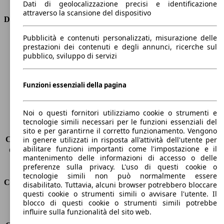
Dati di geolocalizzazione precisi e identificazione
attraverso la scansione del dispositivo
Dimensioni
Pubblicità e contenuti personalizzati, misurazione delle
Lunghezza
4350 mm
prestazioni dei contenuti e degli annunci, ricerche sul
Altezza
1460 mm
pubblico, sviluppo di servizi
Larghezza
1800 mm
Passo
2630 mm
Peso massimo
-
Funzioni essenziali della pagina
Carico massimo
-
Porte
5
Noi o questi fornitori utilizziamo cookie o strumenti e
Sedili
5
tecnologie simili necessari per le funzioni essenziali del
Carico sul tetto
-
sito e per garantirne il corretto funzionamento. Vengono
Capacità di traino (senza freni)
-
in genere utilizzati in risposta all'attività dell'utente per
abilitare funzioni importanti come l'impostazione e il
Capacità di traino (con freni)
1300 kg
mantenimento delle informazioni di accesso o delle
Volume del bagagliaio
350 - 1150 l
preferenze sulla privacy. L'uso di questi cookie o
tecnologie simili non può normalmente essere
Consumi
disabilitato. Tuttavia, alcuni browser potrebbero bloccare
questi cookie o strumenti simili o avvisare l'utente. Il
blocco di questi cookie o strumenti simili potrebbe
Emissioni di CO2*
127 g/km (komb.)
influire sulla funzionalità del sito web.
Consumo (urbano)
7.4 l/100km