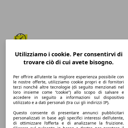
210 km/h
Utilizziamo i cookie. Per consentirvi di
trovare ciò di cui avete bisogno.
Velocità massima
Per offrire all’utente la migliore esperienza possibile con
le nostre offerte, utilizziamo cookie propri e di fornitori
terzi nonché altre tecnologie (di seguito menzionati nel
Benzina
loro insieme come “cookie”) allo scopo di salvare e
accedere in seguito a informazioni sul dispositivo
Carburante
utilizzato e a dati personali (tra cui gli indirizzi IP).
Questo consente di presentare annunci pubblicitari
personalizzati in base agli specifici interessi dell’utente,
di ottimizzare l’offerta e di analizzarne la fruizione.
127 g/km