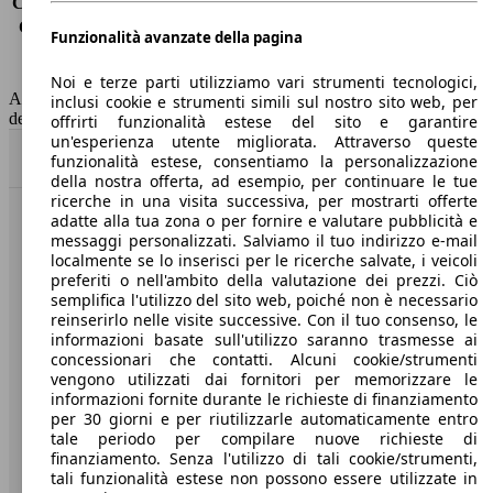
Consumo (extra-urbano)
6.7 l/100km
Consumo (combinato)*
8.2 l/100km
Funzionalità avanzate della pagina
Classe di emissione
Euro 6
Capacità del serbatoio
38 l
Noi e terze parti utilizziamo vari strumenti tecnologici,
AutoScout24 non si assume alcuna responsabilità per la correttezza
inclusi cookie e strumenti simili sul nostro sito web, per
dei dati.
offrirti funzionalità estese del sito e garantire
un'esperienza utente migliorata. Attraverso queste
Torna su
funzionalità estese, consentiamo la personalizzazione
della nostra offerta, ad esempio, per continuare le tue
ricerche in una visita successiva, per mostrarti offerte
adatte alla tua zona o per fornire e valutare pubblicità e
Benvenuti su AutoScout24, il mercato auto europeo.
messaggi personalizzati. Salviamo il tuo indirizzo e-mail
localmente se lo inserisci per le ricerche salvate, i veicoli
preferiti o nell'ambito della valutazione dei prezzi. Ciò
Società
semplifica l'utilizzo del sito web, poiché non è necessario
reinserirlo nelle visite successive. Con il tuo consenso, le
A proposito di AutoScout24
informazioni basate sull'utilizzo saranno trasmesse ai
concessionari che contatti. Alcuni cookie/strumenti
Stampa
vengono utilizzati dai fornitori per memorizzare le
informazioni fornite durante le richieste di finanziamento
Media
per 30 giorni e per riutilizzarle automaticamente entro
tale periodo per compilare nuove richieste di
Condizioni generali
finanziamento. Senza l'utilizzo di tali cookie/strumenti,
tali funzionalità estese non possono essere utilizzate in
Informazioni