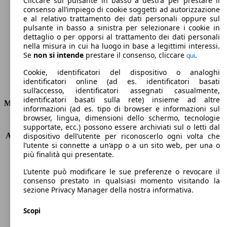
Cliccare sul pulsante in basso a destra per prestare il
consenso all’impiego di cookie soggetti ad autorizzazione
Emissioni di CO2 (combinato)*
e al relativo trattamento dei dati personali oppure sul
pulsante in basso a sinistra per selezionare i cookie in
dettaglio o per opporsi al trattamento dei dati personali
nella misura in cui ha luogo in base a legittimi interessi.
Se
non si intende
prestare il consenso, cliccare
.
qui
Ø 8.2 l/100km
Cookie, identificatori del dispositivo o analoghi
identificatori online (ad es. identificatori basati
Consumi
sull’accesso, identificatori assegnati casualmente,
identificatori basati sulla rete) insieme ad altre
Motore e Prestazioni
informazioni (ad es. tipo di browser e informazioni sul
browser, lingua, dimensioni dello schermo, tecnologie
KW (PS)
88 kW (120 PS)
supportate, ecc.) possono essere archiviati sul o letti dal
Accelerazione (0-100 km/h)
10.3s
dispositivo dell’utente per riconoscerlo ogni volta che
l’utente si connette a un’app o a un sito web, per una o
Velocità massima (km/h)
195 km/h
più finalità qui presentate.
Numero di marce
6
Coppia
215 nm
L’utente può modificare le sue preferenze o revocare il
Cilindrata
1368 ccm
consenso prestato in qualsiasi momento visitando la
sezione Privacy Manager della nostra informativa.
Carburante
GPL
Cilindri
4
Scopi
Trasmissione
Manuale
Tipo di trazione
trazione anteriore