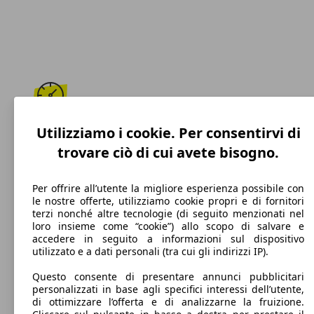
195 km/h
Utilizziamo i cookie. Per consentirvi di
trovare ciò di cui avete bisogno.
Velocità massima
Per offrire all’utente la migliore esperienza possibile con
le nostre offerte, utilizziamo cookie propri e di fornitori
terzi nonché altre tecnologie (di seguito menzionati nel
GPL
loro insieme come “cookie”) allo scopo di salvare e
accedere in seguito a informazioni sul dispositivo
Carburante
utilizzato e a dati personali (tra cui gli indirizzi IP).
Questo consente di presentare annunci pubblicitari
personalizzati in base agli specifici interessi dell’utente,
di ottimizzare l’offerta e di analizzarne la fruizione.
133 g/km