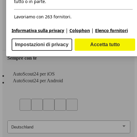
tutto o in parte.
Privacy
Lavoriamo con 263 fornitori.
Dichiarazione di Accessibilità
|
|
Informativa sulla privacy
Colophon
Elenco fornitori
Servizi
Area rivenditori
Impostazioni di privacy
Accetta tutto
Sempre con te
AutoScout24 per iOS
AutoScout24 per Android