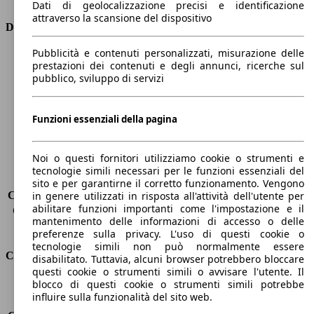
Dati di geolocalizzazione precisi e identificazione
attraverso la scansione del dispositivo
Dimensioni
Pubblicità e contenuti personalizzati, misurazione delle
Lunghezza
4350 mm
prestazioni dei contenuti e degli annunci, ricerche sul
Altezza
1460 mm
pubblico, sviluppo di servizi
Larghezza
1800 mm
Passo
2630 mm
Peso massimo
-
Funzioni essenziali della pagina
Carico massimo
-
Porte
5
Noi o questi fornitori utilizziamo cookie o strumenti e
Sedili
5
tecnologie simili necessari per le funzioni essenziali del
Carico sul tetto
-
sito e per garantirne il corretto funzionamento. Vengono
Capacità di traino (senza freni)
-
in genere utilizzati in risposta all'attività dell'utente per
abilitare funzioni importanti come l'impostazione e il
Capacità di traino (con freni)
1300 kg
mantenimento delle informazioni di accesso o delle
Volume del bagagliaio
275 - 1150 l
preferenze sulla privacy. L'uso di questi cookie o
tecnologie simili non può normalmente essere
Consumi
disabilitato. Tuttavia, alcuni browser potrebbero bloccare
questi cookie o strumenti simili o avvisare l'utente. Il
blocco di questi cookie o strumenti simili potrebbe
Emissioni di CO2*
133 g/km (komb.)
influire sulla funzionalità del sito web.
Consumo (urbano)
10.8 l/100km