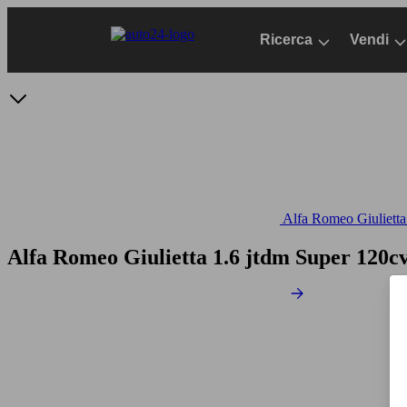
Passa
al
Ricerca
Vendi
contenuto
principale
Alfa Romeo Giulietta 
Alfa Romeo Giulietta 1.6 jtdm Super 120c