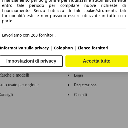
finanziamento per 30 giorni e per riutilizzarle automaticamente
entro tale periodo per compilare nuove richieste di
 dati.
finanziamento. Senza l'utilizzo di tali cookie/strumenti, tali
funzionalità estese non possono essere utilizzate in tutto o in
parte.
Lavoriamo con 263 fornitori.
ropeo.
|
|
Informativa sulla privacy
Colophon
Elenco fornitori
Area rivenditori
Impostazioni di privacy
Accetta tutto
Contatti
Servizi per i dealer
arche e modelli
Login
uto usate per regione
Registrazione
onsigli
Contatti