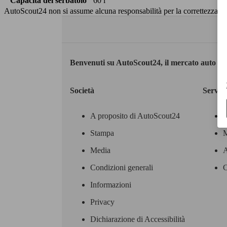
Capacità del serbatoio
60 l
AutoScout24 non si assume alcuna responsabilità per la correttezza dei
Benvenuti su AutoScout24, il mercato auto eu
Società
Servizi
A proposito di AutoScout24
Stampa
M
Media
A
Condizioni generali
C
Informazioni
Privacy
Dichiarazione di Accessibilità