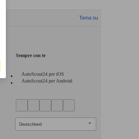
Torna su
Sempre con te
AutoScout24 per iOS
AutoScout24 per Android