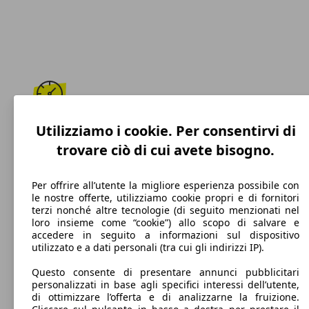
210 km/h
Utilizziamo i cookie. Per consentirvi di
trovare ciò di cui avete bisogno.
Velocità massima
Per offrire all’utente la migliore esperienza possibile con
le nostre offerte, utilizziamo cookie propri e di fornitori
terzi nonché altre tecnologie (di seguito menzionati nel
Benzina
loro insieme come “cookie”) allo scopo di salvare e
accedere in seguito a informazioni sul dispositivo
Carburante
utilizzato e a dati personali (tra cui gli indirizzi IP).
Questo consente di presentare annunci pubblicitari
personalizzati in base agli specifici interessi dell’utente,
di ottimizzare l’offerta e di analizzarne la fruizione.
127 g/km