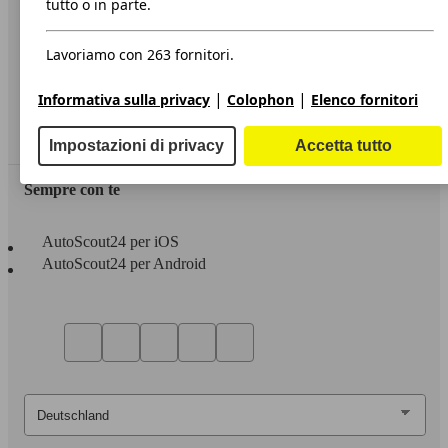
tutto o in parte.
Privacy
Lavoriamo con 263 fornitori.
Dichiarazione di Accessibilità
|
|
Informativa sulla privacy
Colophon
Elenco fornitori
Servizi
Area rivenditori
Impostazioni di privacy
Accetta tutto
Sempre con te
AutoScout24 per iOS
AutoScout24 per Android