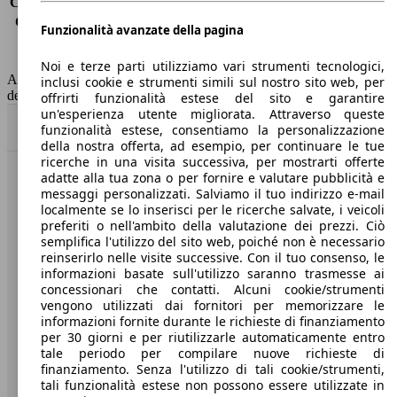
Consumo (extra-urbano)
4.4 l/100km
Consumo (combinato)*
5.5 l/100km
Funzionalità avanzate della pagina
Classe di emissione
Euro 6
Capacità del serbatoio
60 l
Noi e terze parti utilizziamo vari strumenti tecnologici,
AutoScout24 non si assume alcuna responsabilità per la correttezza
inclusi cookie e strumenti simili sul nostro sito web, per
dei dati.
offrirti funzionalità estese del sito e garantire
un'esperienza utente migliorata. Attraverso queste
Torna su
funzionalità estese, consentiamo la personalizzazione
della nostra offerta, ad esempio, per continuare le tue
ricerche in una visita successiva, per mostrarti offerte
adatte alla tua zona o per fornire e valutare pubblicità e
Benvenuti su AutoScout24, il mercato auto europeo.
messaggi personalizzati. Salviamo il tuo indirizzo e-mail
localmente se lo inserisci per le ricerche salvate, i veicoli
preferiti o nell'ambito della valutazione dei prezzi. Ciò
Società
semplifica l'utilizzo del sito web, poiché non è necessario
reinserirlo nelle visite successive. Con il tuo consenso, le
A proposito di AutoScout24
informazioni basate sull'utilizzo saranno trasmesse ai
concessionari che contatti. Alcuni cookie/strumenti
Stampa
vengono utilizzati dai fornitori per memorizzare le
informazioni fornite durante le richieste di finanziamento
Media
per 30 giorni e per riutilizzarle automaticamente entro
tale periodo per compilare nuove richieste di
Condizioni generali
finanziamento. Senza l'utilizzo di tali cookie/strumenti,
tali funzionalità estese non possono essere utilizzate in
Informazioni