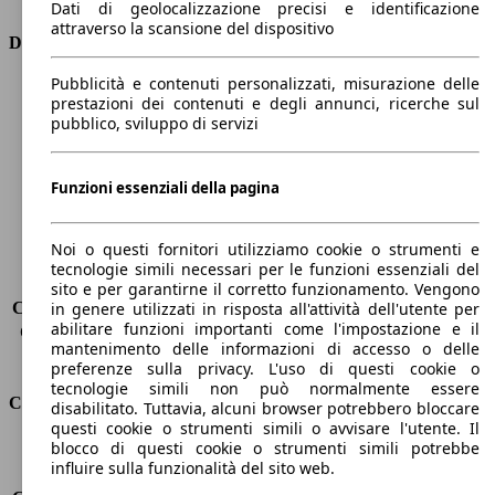
Dati di geolocalizzazione precisi e identificazione
attraverso la scansione del dispositivo
Dimensioni
Pubblicità e contenuti personalizzati, misurazione delle
Lunghezza
4350 mm
prestazioni dei contenuti e degli annunci, ricerche sul
Altezza
1460 mm
pubblico, sviluppo di servizi
Larghezza
1800 mm
Passo
2630 mm
Peso massimo
-
Funzioni essenziali della pagina
Carico massimo
-
Porte
5
Noi o questi fornitori utilizziamo cookie o strumenti e
Sedili
5
tecnologie simili necessari per le funzioni essenziali del
Carico sul tetto
-
sito e per garantirne il corretto funzionamento. Vengono
Capacità di traino (senza freni)
-
in genere utilizzati in risposta all'attività dell'utente per
abilitare funzioni importanti come l'impostazione e il
Capacità di traino (con freni)
1300 kg
mantenimento delle informazioni di accesso o delle
Volume del bagagliaio
350 - 1150 l
preferenze sulla privacy. L'uso di questi cookie o
tecnologie simili non può normalmente essere
Consumi
disabilitato. Tuttavia, alcuni browser potrebbero bloccare
questi cookie o strumenti simili o avvisare l'utente. Il
blocco di questi cookie o strumenti simili potrebbe
Emissioni di CO2*
127 g/km (komb.)
influire sulla funzionalità del sito web.
Consumo (urbano)
7.4 l/100km