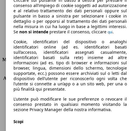
Cliccare sul pulsante in basso a destra per prestare il
consenso all’impiego di cookie soggetti ad autorizzazione
Emissioni di CO2 (combinato)*
e al relativo trattamento dei dati personali oppure sul
pulsante in basso a sinistra per selezionare i cookie in
dettaglio o per opporsi al trattamento dei dati personali
nella misura in cui ha luogo in base a legittimi interessi.
Se
non si intende
prestare il consenso, cliccare
.
qui
Ø 5.5 l/100km
Cookie, identificatori del dispositivo o analoghi
identificatori online (ad es. identificatori basati
Consumi
sull’accesso, identificatori assegnati casualmente,
identificatori basati sulla rete) insieme ad altre
Motore e Prestazioni
informazioni (ad es. tipo di browser e informazioni sul
browser, lingua, dimensioni dello schermo, tecnologie
KW (PS)
110 kW (150 PS)
supportate, ecc.) possono essere archiviati sul o letti dal
Accelerazione (0-100 km/h)
8.2s
dispositivo dell’utente per riconoscerlo ogni volta che
l’utente si connette a un’app o a un sito web, per una o
Velocità massima (km/h)
210 km/h
più finalità qui presentate.
Numero di marce
6
Coppia
230 nm
L’utente può modificare le sue preferenze o revocare il
Cilindrata
1368 ccm
consenso prestato in qualsiasi momento visitando la
sezione Privacy Manager della nostra informativa.
Carburante
Benzina
Cilindri
4
Scopi
Trasmissione
Manuale
Tipo di trazione
trazione anteriore