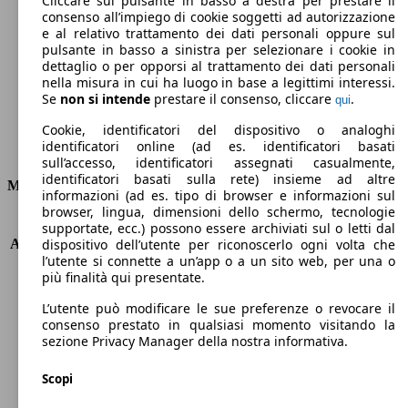
Cliccare sul pulsante in basso a destra per prestare il
consenso all’impiego di cookie soggetti ad autorizzazione
Emissioni di CO2 (combinato)*
e al relativo trattamento dei dati personali oppure sul
pulsante in basso a sinistra per selezionare i cookie in
dettaglio o per opporsi al trattamento dei dati personali
nella misura in cui ha luogo in base a legittimi interessi.
Se
non si intende
prestare il consenso, cliccare
.
qui
Ø 5.7 l/100km
Cookie, identificatori del dispositivo o analoghi
identificatori online (ad es. identificatori basati
Consumi
sull’accesso, identificatori assegnati casualmente,
identificatori basati sulla rete) insieme ad altre
Motore e Prestazioni
informazioni (ad es. tipo di browser e informazioni sul
browser, lingua, dimensioni dello schermo, tecnologie
KW (PS)
110 kW (150 PS)
supportate, ecc.) possono essere archiviati sul o letti dal
Accelerazione (0-100 km/h)
8.2s
dispositivo dell’utente per riconoscerlo ogni volta che
l’utente si connette a un’app o a un sito web, per una o
Velocità massima (km/h)
210 km/h
più finalità qui presentate.
Numero di marce
6
Coppia
250 nm
L’utente può modificare le sue preferenze o revocare il
Cilindrata
1368 ccm
consenso prestato in qualsiasi momento visitando la
sezione Privacy Manager della nostra informativa.
Carburante
Benzina
Cilindri
4
Scopi
Trasmissione
Manuale
Tipo di trazione
trazione anteriore