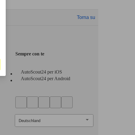
Torna su
Sempre con te
AutoScout24 per iOS
AutoScout24 per Android