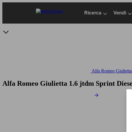
Passa
al
Ricerca
Vendi
contenuto
principale
Alfa Romeo Giulietta 
Alfa Romeo Giulietta 1.6 jtdm Sprint
Diese