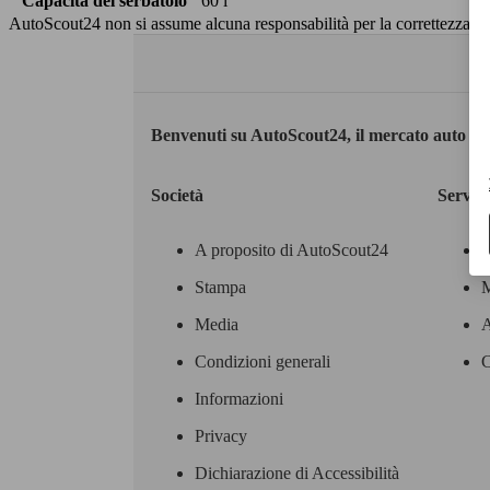
Capacità del serbatoio
60 l
AutoScout24 non si assume alcuna responsabilità per la correttezza dei
Benvenuti su AutoScout24, il mercato auto eu
Società
Servizi
A proposito di AutoScout24
Stampa
M
Media
A
Condizioni generali
C
Informazioni
Privacy
Dichiarazione di Accessibilità