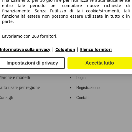
finanziamento per 30 giorni e per riutilizzarle automaticamente
entro tale periodo per compilare nuove richieste di
 dati.
finanziamento. Senza l'utilizzo di tali cookie/strumenti, tali
funzionalità estese non possono essere utilizzate in tutto o in
parte.
Lavoriamo con 263 fornitori.
ropeo.
|
|
Informativa sulla privacy
Colophon
Elenco fornitori
Area rivenditori
Impostazioni di privacy
Accetta tutto
Contatti
Servizi per i dealer
arche e modelli
Login
uto usate per regione
Registrazione
onsigli
Contatti