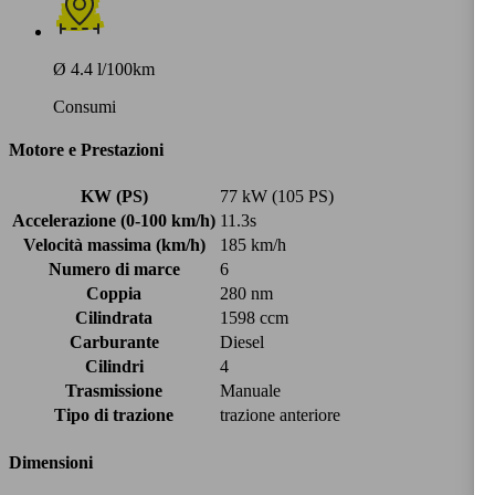
Ø 4.4 l/100km
Consumi
Motore e Prestazioni
KW (PS)
77 kW (105 PS)
Accelerazione (0-100 km/h)
11.3s
Velocità massima (km/h)
185 km/h
Numero di marce
6
Coppia
280 nm
Cilindrata
1598 ccm
Carburante
Diesel
Cilindri
4
Trasmissione
Manuale
Tipo di trazione
trazione anteriore
Dimensioni