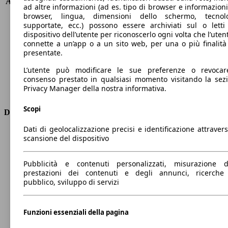
Accelerazione (0-100 km/h)
10.5s
ad altre informazioni (ad es. tipo di browser e informazioni
Velocità massima (km/h)
180 km/h
browser, lingua, dimensioni dello schermo, tecnol
Numero di marce
6
supportate, ecc.) possono essere archiviati sul o letti
dispositivo dell’utente per riconoscerlo ogni volta che l’utent
Coppia
200 nm
connette a un’app o a un sito web, per una o più finalità
Cilindrata
999 ccm
presentate.
Carburante
Benzina
Cilindri
3
L’utente può modificare le sue preferenze o revocar
consenso prestato in qualsiasi momento visitando la sez
Trasmissione
Manuale
Privacy Manager della nostra informativa.
Tipo di trazione
trazione anteriore
Scopi
Dimensioni
Dati di geolocalizzazione precisi e identificazione attravers
Lunghezza
4550 mm
scansione del dispositivo
Altezza
1630 mm
Larghezza
1780 mm
Pubblicità e contenuti personalizzati, misurazione d
Passo
3000 mm
prestazioni dei contenuti e degli annunci, ricerche
Peso massimo
1695 kg
pubblico, sviluppo di servizi
Carico massimo
-
Porte
5
Funzioni essenziali della pagina
Sedili
5
Carico sul tetto
-