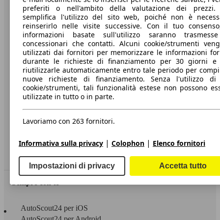
preferiti o nell'ambito della valutazione dei prezzi.
semplifica l'utilizzo del sito web, poiché non è necess
A proposito di AutoScout24
reinserirlo nelle visite successive. Con il tuo consenso
informazioni basate sull'utilizzo saranno trasmess
Stampa
concessionari che contatti. Alcuni cookie/strumenti ven
utilizzati dai fornitori per memorizzare le informazioni for
Media
durante le richieste di finanziamento per 30 giorni e
riutilizzarle automaticamente entro tale periodo per compi
Condizioni generali
nuove richieste di finanziamento. Senza l'utilizzo di 
Informazioni
cookie/strumenti, tali funzionalità estese non possono es
utilizzate in tutto o in parte.
Privacy
Dichiarazione di Accessibilità
Lavoriamo con 263 fornitori.
|
|
Informativa sulla privacy
Colophon
Elenco fornitori
Servizi
Area rivenditori
Impostazioni di privacy
Accetta tutto
Sempre con te
AutoScout24 per iOS
AutoScout24 per Android