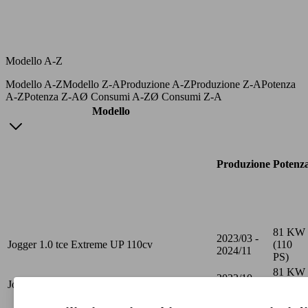
Modello A-Z
Modello A-Z
Modello Z-A
Produzione A-Z
Produzione Z-A
Potenza
A-Z
Potenza Z-A
Ø Consumi A-Z
Ø Consumi Z-A
Modello
Produzione
Potenz
81 KW
2023/03 -
Jogger 1.0 tce Extreme UP 110cv
(110
2024/11
PS)
81 KW
2022/10 -
Jogger 1.0 tce Extreme UP 110cv
(110
2023/03
PS)