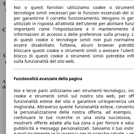
Capacità di traino (senza freni)
-
Noi o questi fornitori utilizziamo cookie o strumen
Capacità di traino (con freni)
1200 kg
tecnologie simili necessari per le funzioni essenziali del si
Volume del bagagliaio
774 l
per garantirne il corretto funzionamento. Vengono in ge
utilizzati in risposta all'attività dell'utente per abilitare fun
importanti come l'impostazione e il mantenimento d
Consumi
informazioni di accesso o delle preferenze sulla privacy. L
di questi cookie o tecnologie simili non può normalm
Emissioni di CO2*
-
essere disabilitato. Tuttavia, alcuni browser potreb
Consumo (urbano)
-
bloccare questi cookie o strumenti simili o avvisare l'utente
blocco di questi cookie o strumenti simili potrebbe infl
Consumo (extra-urbano)
-
sulla funzionalità del sito web.
Consumo (combinato)*
-
Classe di emissione
Euro 6
Capacità del serbatoio
50 l
Funzionalità avanzate della pagina
AutoScout24 non si assume alcuna responsabilità per la correttezza
dei dati.
Noi e terze parti utilizziamo vari strumenti tecnologici, inc
cookie e strumenti simili sul nostro sito web, per offr
Torna su
funzionalità estese del sito e garantire un'esperienza ut
migliorata. Attraverso queste funzionalità estese, consent
la personalizzazione della nostra offerta, ad esempio,
continuare le tue ricerche in una visita successiva,
Benvenuti su AutoScout24, il mercato auto europeo.
mostrarti offerte adatte alla tua zona o per fornire e valu
pubblicità e messaggi personalizzati. Salviamo il tuo indir
Società
e-mail localmente se lo inserisci per le ricerche salvate, i vei