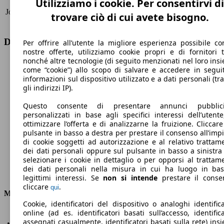
Utilizziamo i cookie. Per consentirvi di
81 KW
2022/02 -
Jogger 1.0 tce Extreme UP 110cv
(110
trovare ciò di cui avete bisogno.
2022/10
PS)
Dacia Jogger 1.0 tce Extreme UP 110cv Dati tecnici
Per offrire all’utente la migliore esperienza possibile co
nostre offerte, utilizziamo cookie propri e di fornitori t
nonché altre tecnologie (di seguito menzionati nel loro ins
come “cookie”) allo scopo di salvare e accedere in segui
informazioni sul dispositivo utilizzato e a dati personali (tra
gli indirizzi IP).
180 km/h
Questo consente di presentare annunci pubblicit
Velocità massima
personalizzati in base agli specifici interessi dell’utente
ottimizzare l’offerta e di analizzarne la fruizione. Cliccare
pulsante in basso a destra per prestare il consenso all’imp
di cookie soggetti ad autorizzazione e al relativo trattam
dei dati personali oppure sul pulsante in basso a sinistra
Benzina
selezionare i cookie in dettaglio o per opporsi al trattam
dei dati personali nella misura in cui ha luogo in ba
Carburante
legittimi interessi. Se
non si intende
prestare il conse
cliccare
.
qui
Motore e Prestazioni
Cookie, identificatori del dispositivo o analoghi identifica
online (ad es. identificatori basati sull’accesso, identifica
KW (PS)
81 kW (110 PS)
assegnati casualmente, identificatori basati sulla rete) ins