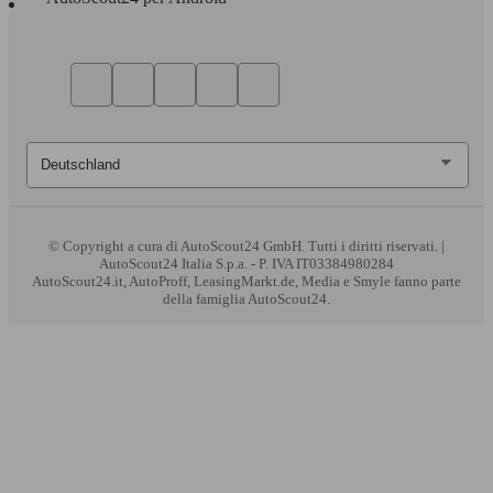
© Copyright
a cura di AutoScout24 GmbH. Tutti i diritti riservati. |
AutoScout24 Italia S.p.a. - P. IVA IT03384980284
AutoScout24.it, AutoProff, LeasingMarkt.de, Media e Smyle fanno parte
della famiglia AutoScout24.