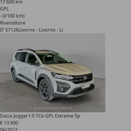
17.600 km
GPL
- (l/100 km)
Rivenditore
IT 57126
Livorno - Livorno - Li
Dacia Jogger
1.0 TCe GPL Extreme 5p
€ 13.900
06/2022