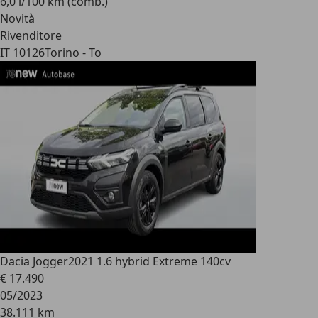
6,0 l/100 km (comb.)
Novità
Rivenditore
IT 10126
Torino - To
Dacia Jogger
2021 1.6 hybrid Extreme 140cv
€ 17.490
05/2023
38.111 km