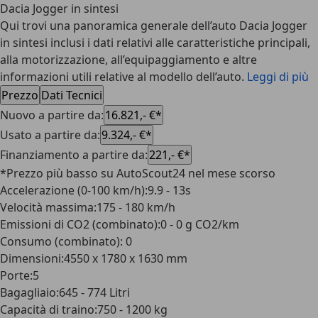
Dacia Jogger in sintesi
Qui trovi una panoramica generale dell’auto Dacia Jogger
in sintesi inclusi i dati relativi alle caratteristiche principali,
alla motorizzazione, all’equipaggiamento e altre
informazioni utili relative al modello dell’auto.
Leggi di più
Prezzo
Dati Tecnici
Nuovo a partire da
:
16.821,- €*
Usato a partire da
:
9.324,- €*
Finanziamento a partire da
:
221,- €*
*Prezzo più basso su AutoScout24 nel mese scorso
Accelerazione (0-100 km/h)
:
9.9 - 13s
Velocità massima
:
175 - 180 km/h
Emissioni di CO2 (combinato)
:
0 - 0 g CO2/km
Consumo (combinato)
:
0
Dimensioni
:
4550 x 1780 x 1630 mm
Porte
:
5
Bagagliaio
:
645 - 774 Litri
Capacità di traino
:
750 - 1200 kg