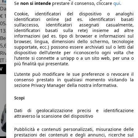
Se
non si intende
prestare il consenso, cliccare
qui
.
Dacia Jogger
1.0 TCe Extreme UP
Cookie, identificatori del dispositivo o analoghi
€ 13.900
identificatori online (ad es. identificatori basati
05/2023
sull’accesso, identificatori assegnati casualmente,
13.066 km
identificatori basati sulla rete) insieme ad altre
informazioni (ad es. tipo di browser e informazioni sul
Benzina
browser, lingua, dimensioni dello schermo, tecnologie
5,6 l/100 km (comb.)
supportate, ecc.) possono essere archiviati sul o letti dal
Rivenditore
dispositivo dell’utente per riconoscerlo ogni volta che
l’utente si connette a un’app o a un sito web, per una o
IT 81025
Marcianise - Caserta
più finalità qui presentate.
L’utente può modificare le sue preferenze o revocare il
consenso prestato in qualsiasi momento visitando la
sezione Privacy Manager della nostra informativa.
Scopi
Dati di geolocalizzazione precisi e identificazione
attraverso la scansione del dispositivo
Pubblicità e contenuti personalizzati, misurazione delle
prestazioni dei contenuti e degli annunci, ricerche sul