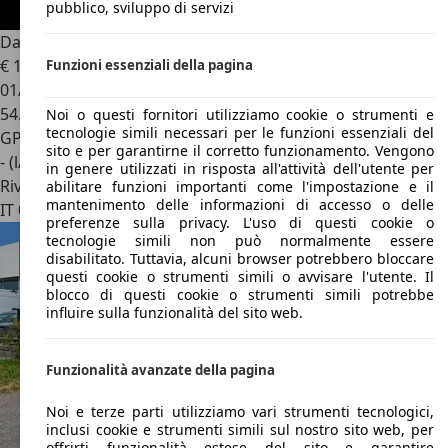
pubblico, sviluppo di servizi
Dacia Jogger
Jogger 2021 1.0 tce Extreme Gpl 100cv
€ 15.900
Funzioni essenziali della pagina
01/2023
54.754 km
Noi o questi fornitori utilizziamo cookie o strumenti e
tecnologie simili necessari per le funzioni essenziali del
GPL
sito e per garantirne il corretto funzionamento. Vengono
- (l/100 km)
in genere utilizzati in risposta all'attività dell'utente per
Rivenditore
abilitare funzioni importanti come l'impostazione e il
mantenimento delle informazioni di accesso o delle
IT 01100
Viterbo - Vt
preferenze sulla privacy. L'uso di questi cookie o
tecnologie simili non può normalmente essere
disabilitato. Tuttavia, alcuni browser potrebbero bloccare
questi cookie o strumenti simili o avvisare l'utente. Il
blocco di questi cookie o strumenti simili potrebbe
influire sulla funzionalità del sito web.
Funzionalità avanzate della pagina
Noi e terze parti utilizziamo vari strumenti tecnologici,
inclusi cookie e strumenti simili sul nostro sito web, per
offrirti funzionalità estese del sito e garantire