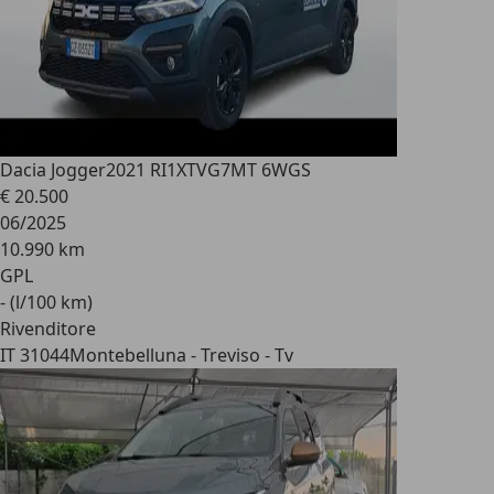
Dacia Jogger
2021 RI1XTVG7MT 6WGS
€ 20.500
06/2025
10.990 km
GPL
- (l/100 km)
Rivenditore
IT 31044
Montebelluna - Treviso - Tv