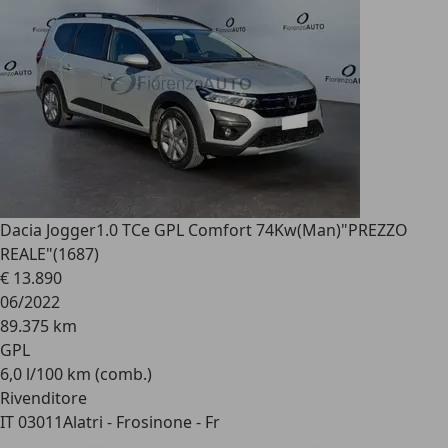
Dacia Jogger
1.0 TCe GPL Comfort 74Kw(Man)"PREZZO
REALE"(1687)
€ 13.890
06/2022
89.375 km
GPL
6,0 l/100 km (comb.)
Rivenditore
IT 03011
Alatri - Frosinone - Fr