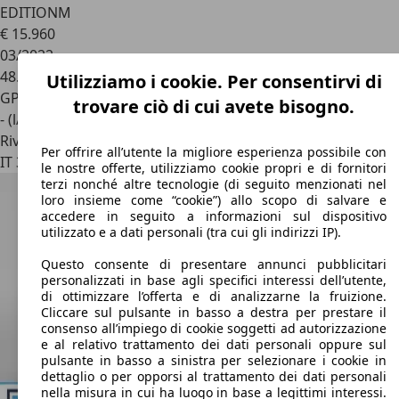
EDITIONM
€ 15.960
03/2022
48.760 km
Utilizziamo i cookie. Per consentirvi di
GPL
trovare ciò di cui avete bisogno.
- (l/100 km)
Rivenditore
Per offrire all’utente la migliore esperienza possibile con
IT 36045
Alonte -vicenza - Vi
le nostre offerte, utilizziamo cookie propri e di fornitori
terzi nonché altre tecnologie (di seguito menzionati nel
loro insieme come “cookie”) allo scopo di salvare e
accedere in seguito a informazioni sul dispositivo
utilizzato e a dati personali (tra cui gli indirizzi IP).
Questo consente di presentare annunci pubblicitari
personalizzati in base agli specifici interessi dell’utente,
di ottimizzare l’offerta e di analizzarne la fruizione.
Cliccare sul pulsante in basso a destra per prestare il
consenso all’impiego di cookie soggetti ad autorizzazione
e al relativo trattamento dei dati personali oppure sul
pulsante in basso a sinistra per selezionare i cookie in
dettaglio o per opporsi al trattamento dei dati personali
nella misura in cui ha luogo in base a legittimi interessi.