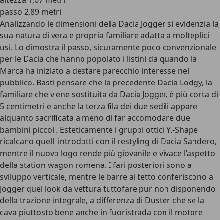
altezza 1,67 metri
passo 2,89 metri
Analizzando le dimensioni della Dacia Jogger si evidenzia la
sua natura di vera e propria familiare adatta a molteplici
usi. Lo dimostra il passo, sicuramente poco convenzionale
per le Dacia che hanno popolato i listini da quando la
Marca ha iniziato a destare parecchio interesse nel
pubblico. Basti pensare che la precedente Dacia Lodgy, la
familiare che viene sostituita da Dacia Jogger, è più corta di
5 centimetri e anche la terza fila dei due sedili appare
alquanto sacrificata a meno di far accomodare due
bambini piccoli. Esteticamente i gruppi ottici Y.-Shape
ricalcano quelli introdotti con il restyling di Dacia Sandero,
mentre il nuovo logo rende più giovanile e vivace l’aspetto
della station wagon romena. I fari posteriori sono a
sviluppo verticale, mentre le barre al tetto conferiscono a
Jogger quel look da vettura tuttofare pur non disponendo
della trazione integrale, a differenza di Duster che se la
cava piuttosto bene anche in fuoristrada con il motore