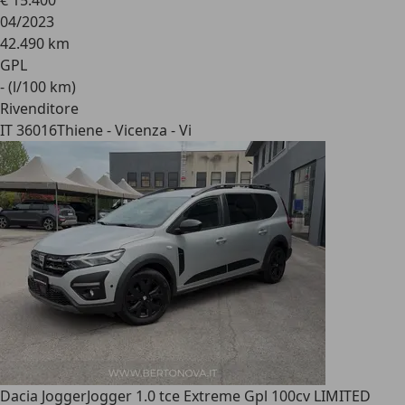
€ 15.400
04/2023
42.490 km
GPL
- (l/100 km)
Rivenditore
IT 36016
Thiene - Vicenza - Vi
Dacia Jogger
Jogger 1.0 tce Extreme Gpl 100cv LIMITED