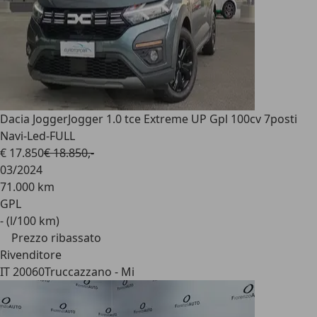
Dacia Jogger
Jogger 1.0 tce Extreme UP Gpl 100cv 7posti
Navi-Led-FULL
€ 17.850
€ 18.850,-
03/2024
71.000 km
GPL
- (l/100 km)
Prezzo ribassato
Rivenditore
IT 20060
Truccazzano - Mi