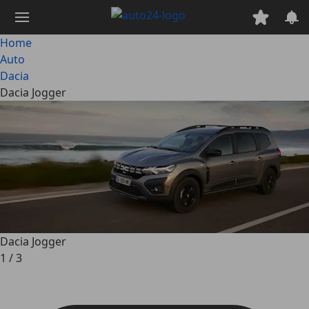
Passa
al
contenuto
Home
principale
Auto
Dacia
Dacia Jogger
Dacia Jogger
1
/
3