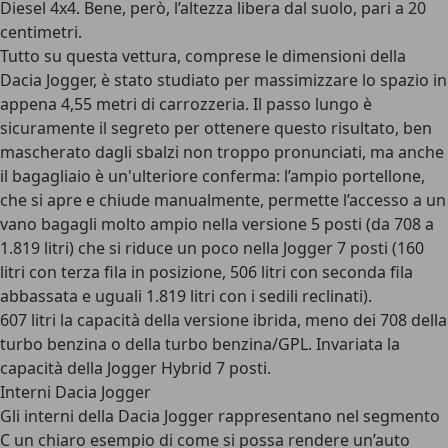
Diesel 4x4. Bene, però, l’altezza libera dal suolo, pari a 20
centimetri.
Tutto su questa vettura, comprese le dimensioni della
Dacia Jogger, è stato studiato per massimizzare lo spazio in
appena 4,55 metri di carrozzeria. Il passo lungo è
sicuramente il segreto per ottenere questo risultato, ben
mascherato dagli sbalzi non troppo pronunciati, ma anche
il bagagliaio è un'ulteriore conferma: l’ampio portellone,
che si apre e chiude manualmente, permette l’accesso a un
vano bagagli molto ampio nella versione 5 posti (da 708 a
1.819 litri) che si riduce un poco nella Jogger 7 posti (160
litri con terza fila in posizione, 506 litri con seconda fila
abbassata e uguali 1.819 litri con i sedili reclinati).
607 litri la capacità della versione ibrida, meno dei 708 della
turbo benzina o della turbo benzina/GPL. Invariata la
capacità della Jogger Hybrid 7 posti.
Interni Dacia Jogger
Gli interni della Dacia Jogger rappresentano nel segmento
C un chiaro esempio di come si possa rendere un’auto