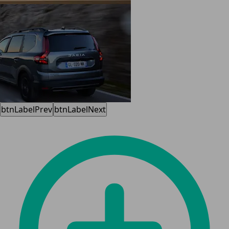
btnLabelPrev
btnLabelNext