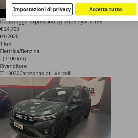
Impostazioni di privacy
Accetta tutto
Dacia Jogger
expression 7p MY25 hybrid 155
€ 24.700
01/2026
1 km
Elettrica/Benzina
- (l/100 km)
Rivenditore
IT 13030
Caresanablot - Vercelli