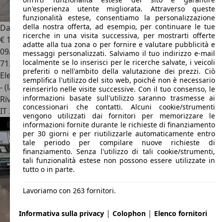
un'esperienza utente migliorata. Attraverso queste
funzionalità estese, consentiamo la personalizzazione
della nostra offerta, ad esempio, per continuare le tue
Dacia Jogger
1.6 Hybrid Extreme 5p
ricerche in una visita successiva, per mostrarti offerte
€ 16.000
adatte alla tua zona o per fornire e valutare pubblicità e
09/2023
messaggi personalizzati. Salviamo il tuo indirizzo e-mail
localmente se lo inserisci per le ricerche salvate, i veicoli
71.000 km
preferiti o nell'ambito della valutazione dei prezzi. Ciò
Elettrica/Benzina
semplifica l'utilizzo del sito web, poiché non è necessario
- (l/100 km)
reinserirlo nelle visite successive. Con il tuo consenso, le
informazioni basate sull'utilizzo saranno trasmesse ai
Rivenditore
concessionari che contatti. Alcuni cookie/strumenti
IT 20851
Lissone - Milano - Mi
vengono utilizzati dai fornitori per memorizzare le
informazioni fornite durante le richieste di finanziamento
per 30 giorni e per riutilizzarle automaticamente entro
tale periodo per compilare nuove richieste di
finanziamento. Senza l'utilizzo di tali cookie/strumenti,
tali funzionalità estese non possono essere utilizzate in
tutto o in parte.
Lavoriamo con 263 fornitori.
|
|
Informativa sulla privacy
Colophon
Elenco fornitori