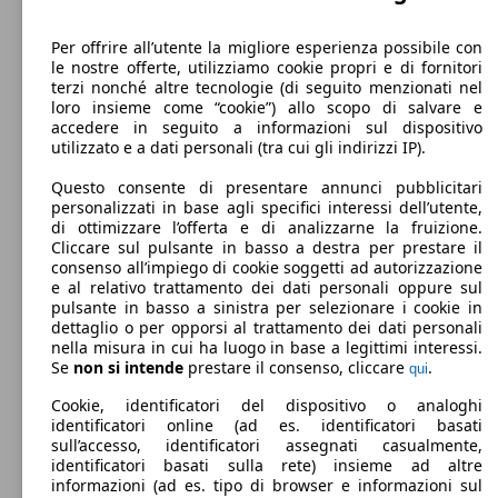
81 KW
Per offrire all’utente la migliore esperienza possibile con
Jogger 1.0 tce Extreme UP 110cv 7p.ti
(110 PS)
le nostre offerte, utilizziamo cookie propri e di fornitori
terzi nonché altre tecnologie (di seguito menzionati nel
loro insieme come “cookie”) allo scopo di salvare e
accedere in seguito a informazioni sul dispositivo
utilizzato e a dati personali (tra cui gli indirizzi IP).
GPL
Questo consente di presentare annunci pubblicitari
personalizzati in base agli specifici interessi dell’utente,
Model Version
di ottimizzare l’offerta e di analizzarne la fruizione.
Cliccare sul pulsante in basso a destra per prestare il
consenso all’impiego di cookie soggetti ad autorizzazione
e al relativo trattamento dei dati personali oppure sul
pulsante in basso a sinistra per selezionare i cookie in
Leistung
Ver
dettaglio o per opporsi al trattamento dei dati personali
nella misura in cui ha luogo in base a legittimi interessi.
Se
non si intende
prestare il consenso, cliccare
.
qui
Cookie, identificatori del dispositivo o analoghi
identificatori online (ad es. identificatori basati
sull’accesso, identificatori assegnati casualmente,
identificatori basati sulla rete) insieme ad altre
74 KW
informazioni (ad es. tipo di browser e informazioni sul
Jogger 1.0 tce Comfort Gpl 100cv