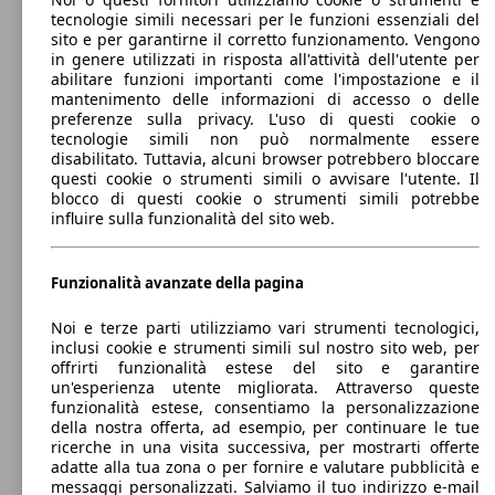
74 KW
tecnologie simili necessari per le funzioni essenziali del
Jogger 1.0 tce Expression Gpl 100cv
(101 PS)
sito e per garantirne il corretto funzionamento. Vengono
in genere utilizzati in risposta all'attività dell'utente per
abilitare funzioni importanti come l'impostazione e il
mantenimento delle informazioni di accesso o delle
preferenze sulla privacy. L'uso di questi cookie o
tecnologie simili non può normalmente essere
disabilitato. Tuttavia, alcuni browser potrebbero bloccare
questi cookie o strumenti simili o avvisare l'utente. Il
74 KW
blocco di questi cookie o strumenti simili potrebbe
Jogger 1.0 tce Expression Gpl 100cv 7p.ti
(101 PS)
influire sulla funzionalità del sito web.
Funzionalità avanzate della pagina
Noi e terze parti utilizziamo vari strumenti tecnologici,
inclusi cookie e strumenti simili sul nostro sito web, per
74 KW
offrirti funzionalità estese del sito e garantire
Jogger 1.0 tce Extreme Gpl 100cv
(101 PS)
un'esperienza utente migliorata. Attraverso queste
funzionalità estese, consentiamo la personalizzazione
della nostra offerta, ad esempio, per continuare le tue
ricerche in una visita successiva, per mostrarti offerte
adatte alla tua zona o per fornire e valutare pubblicità e
messaggi personalizzati. Salviamo il tuo indirizzo e-mail