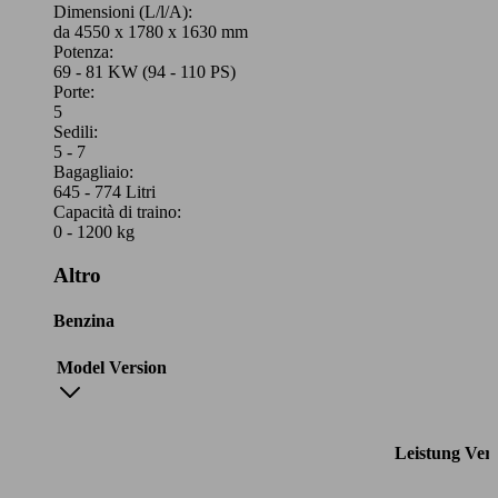
Dimensioni (L/l/A):
da 4550 x 1780 x 1630 mm
Potenza:
69 - 81 KW (94 - 110 PS)
Porte:
5
Sedili:
5 - 7
Bagagliaio:
645 - 774 Litri
Capacità di traino:
0 - 1200 kg
Altro
Benzina
Model Version
Leistung
Ver