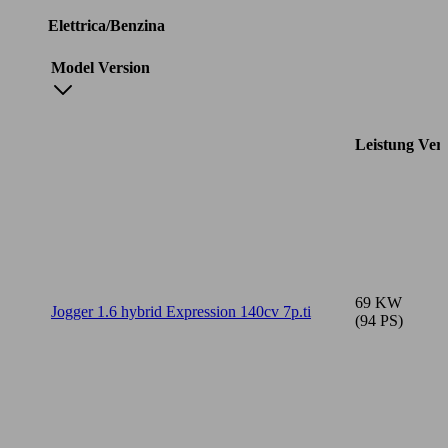
Elettrica/Benzina
Model Version
Leistung
Ver
69 KW
Jogger 1.6 hybrid Expression 140cv 7p.ti
(94 PS)