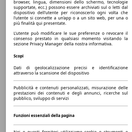
(101 PS)
browser, lingua, dimensioni dello schermo, tecnologie
supportate, ecc.) possono essere archiviati sul o letti dal
dispositivo dell’utente per riconoscerlo ogni volta che
l’utente si connette a un’app o a un sito web, per una o
più finalità qui presentate.
L’utente può modificare le sue preferenze o revocare il
consenso prestato in qualsiasi momento visitando la
74 KW
sezione Privacy Manager della nostra informativa.
Jogger 1.0 tce Comfort Gpl 100cv 7p.ti
(101 PS)
Scopi
Dati di geolocalizzazione precisi e identificazione
attraverso la scansione del dispositivo
Pubblicità e contenuti personalizzati, misurazione delle
74 KW
Jogger 1.0 tce Essential Gpl 100cv
prestazioni dei contenuti e degli annunci, ricerche sul
(101 PS)
pubblico, sviluppo di servizi
Funzioni essenziali della pagina
Noi o questi fornitori utilizziamo cookie o strumenti e