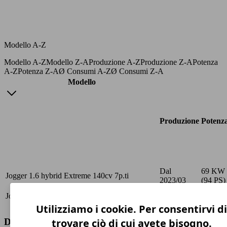
Modello A-Z
Modello A-Z
Modello Z-A
Produzione A-Z
Produzione Z-A
Potenza
A-Z
Potenza Z-A
Ø Consumi A-Z
Ø Consumi Z-A
Modello
Produzione
Potenz
Dal
69 KW
Jogger 1.6 hybrid Extreme 140cv 7p.ti
2023/03
(94 PS)
2023/01 -
69 KW
Jogger 1.6 hybrid Extreme 140cv 7p.ti
2023/03
(94 PS)
Utilizziamo i cookie. Per consentirvi di
Dacia Jogger 1.6 hybrid Extreme 140cv 7p.ti Dati
trovare ciò di cui avete bisogno.