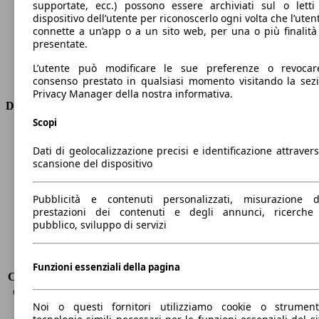
supportate, ecc.) possono essere archiviati sul o letti
Cilindrata
1598 ccm
dispositivo dell’utente per riconoscerlo ogni volta che l’utent
Carburante
Elettrica/Benzina
connette a un’app o a un sito web, per una o più finalità
presentate.
Cilindri
4
Trasmissione
Automatico
L’utente può modificare le sue preferenze o revocar
Tipo di trazione
trazione anteriore
consenso prestato in qualsiasi momento visitando la sez
Privacy Manager della nostra informativa.
Dimensioni
Scopi
Lunghezza
4550 mm
Dati di geolocalizzazione precisi e identificazione attravers
Altezza
1630 mm
scansione del dispositivo
Larghezza
1780 mm
Passo
3000 mm
Peso massimo
1825 kg
Pubblicità e contenuti personalizzati, misurazione d
prestazioni dei contenuti e degli annunci, ricerche
Carico massimo
-
pubblico, sviluppo di servizi
Porte
5
Sedili
7
Carico sul tetto
-
Funzioni essenziali della pagina
Capacità di traino (senza freni)
-
Capacità di traino (con freni)
750 kg
Noi o questi fornitori utilizziamo cookie o strumen
Volume del bagagliaio
774 l