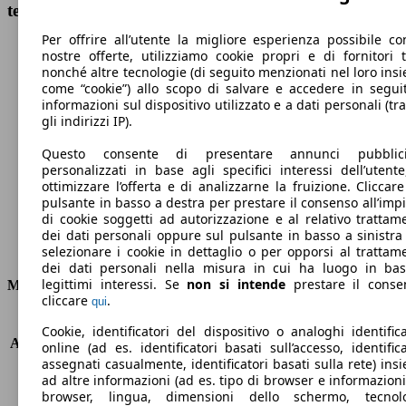
tecnici
Per offrire all’utente la migliore esperienza possibile co
nostre offerte, utilizziamo cookie propri e di fornitori t
nonché altre tecnologie (di seguito menzionati nel loro ins
come “cookie”) allo scopo di salvare e accedere in segui
informazioni sul dispositivo utilizzato e a dati personali (tra
178 km/h
gli indirizzi IP).
Velocità massima
Questo consente di presentare annunci pubblicit
personalizzati in base agli specifici interessi dell’utente
ottimizzare l’offerta e di analizzarne la fruizione. Cliccare
pulsante in basso a destra per prestare il consenso all’imp
di cookie soggetti ad autorizzazione e al relativo trattam
Elettrica/Benzina
dei dati personali oppure sul pulsante in basso a sinistra
Carburante
selezionare i cookie in dettaglio o per opporsi al trattam
dei dati personali nella misura in cui ha luogo in ba
legittimi interessi. Se
non si intende
prestare il conse
Motore e Prestazioni
cliccare
.
qui
KW (PS)
69 kW (94 PS)
Cookie, identificatori del dispositivo o analoghi identifica
Accelerazione (0-100 km/h)
10.1s
online (ad es. identificatori basati sull’accesso, identifica
Velocità massima (km/h)
178 km/h
assegnati casualmente, identificatori basati sulla rete) ins
ad altre informazioni (ad es. tipo di browser e informazioni
Numero di marce
4
browser, lingua, dimensioni dello schermo, tecnol
Coppia
144 nm