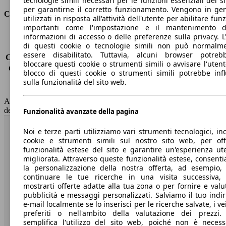
tecnologie simili necessari per le funzioni essenziali del si
per garantirne il corretto funzionamento. Vengono in ge
Consumi
utilizzati in risposta all'attività dell'utente per abilitare fun
importanti come l'impostazione e il mantenimento d
Emissioni di CO2*
-
informazioni di accesso o delle preferenze sulla privacy. L
di questi cookie o tecnologie simili non può normalm
Consumo (urbano)
-
essere disabilitato. Tuttavia, alcuni browser potreb
Consumo (extra-urbano)
-
bloccare questi cookie o strumenti simili o avvisare l'utente
Consumo (combinato)*
-
blocco di questi cookie o strumenti simili potrebbe infl
Classe di emissione
Euro 6
sulla funzionalità del sito web.
Capacità del serbatoio
50 l
AutoScout24 non si assume alcuna responsabilità per la correttezza
dei dati.
Funzionalità avanzate della pagina
Torna su
Noi e terze parti utilizziamo vari strumenti tecnologici, inc
cookie e strumenti simili sul nostro sito web, per offr
funzionalità estese del sito e garantire un'esperienza ut
migliorata. Attraverso queste funzionalità estese, consent
Benvenuti su AutoScout24, il mercato auto europeo.
la personalizzazione della nostra offerta, ad esempio,
continuare le tue ricerche in una visita successiva,
mostrarti offerte adatte alla tua zona o per fornire e valu
Società
pubblicità e messaggi personalizzati. Salviamo il tuo indir
e-mail localmente se lo inserisci per le ricerche salvate, i vei
A proposito di AutoScout24
preferiti o nell'ambito della valutazione dei prezzi.
semplifica l'utilizzo del sito web, poiché non è necess