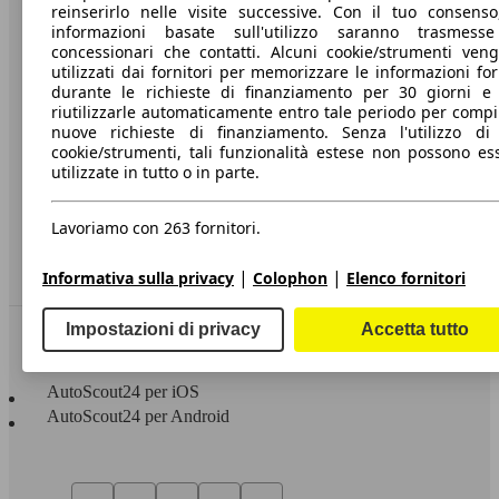
Stampa
reinserirlo nelle visite successive. Con il tuo consenso
informazioni basate sull'utilizzo saranno trasmess
Media
concessionari che contatti. Alcuni cookie/strumenti ven
utilizzati dai fornitori per memorizzare le informazioni for
Condizioni generali
durante le richieste di finanziamento per 30 giorni e
riutilizzarle automaticamente entro tale periodo per compi
Informazioni
nuove richieste di finanziamento. Senza l'utilizzo di 
cookie/strumenti, tali funzionalità estese non possono es
Privacy
utilizzate in tutto o in parte.
Dichiarazione di Accessibilità
Lavoriamo con 263 fornitori.
Servizi
Area rivenditori
|
|
Informativa sulla privacy
Colophon
Elenco fornitori
Impostazioni di privacy
Accetta tutto
Sempre con te
AutoScout24 per iOS
AutoScout24 per Android