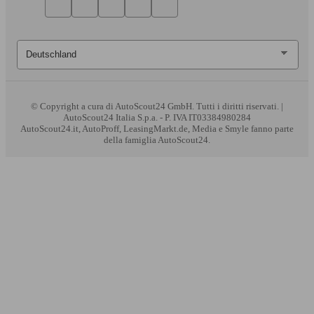
© Copyright
a cura di AutoScout24 GmbH. Tutti i diritti riservati. |
AutoScout24 Italia S.p.a. - P. IVA IT03384980284
AutoScout24.it, AutoProff, LeasingMarkt.de, Media e Smyle fanno parte
della famiglia AutoScout24.