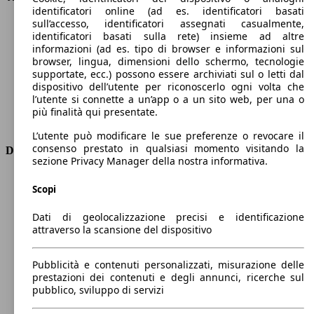
identificatori online (ad es. identificatori basati
Velocità massima (km/h)
206 km/h
sull’accesso, identificatori assegnati casualmente,
Numero di marce
6
identificatori basati sulla rete) insieme ad altre
Coppia
230 nm
informazioni (ad es. tipo di browser e informazioni sul
Cilindrata
1199 ccm
browser, lingua, dimensioni dello schermo, tecnologie
supportate, ecc.) possono essere archiviati sul o letti dal
Carburante
Elettrica/Benzina
dispositivo dell’utente per riconoscerlo ogni volta che
Cilindri
3
l’utente si connette a un’app o a un sito web, per una o
Trasmissione
Automatico
più finalità qui presentate.
Tipo di trazione
trazione anteriore
L’utente può modificare le sue preferenze o revocare il
consenso prestato in qualsiasi momento visitando la
Dimensioni
sezione Privacy Manager della nostra informativa.
Lunghezza
4300 mm
Scopi
Altezza
1550 mm
Larghezza
1770 mm
Dati di geolocalizzazione precisi e identificazione
Passo
2610 mm
attraverso la scansione del dispositivo
Peso massimo
1790 kg
Carico massimo
-
Pubblicità e contenuti personalizzati, misurazione delle
Porte
5
prestazioni dei contenuti e degli annunci, ricerche sul
Sedili
5
pubblico, sviluppo di servizi
Carico sul tetto
-