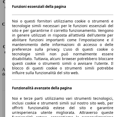
Capacità di traino (senza freni)
-
Funzioni essenziali della pagina
Capacità di traino (con freni)
-
Volume del bagagliaio
434 - 1467 l
Noi o questi fornitori utilizziamo cookie o strumenti e
Consumi
tecnologie simili necessari per le funzioni essenziali del
sito e per garantirne il corretto funzionamento. Vengono
in genere utilizzati in risposta all'attività dell'utente per
Emissioni di CO2*
-
abilitare funzioni importanti come l'impostazione e il
Consumo (urbano)
-
mantenimento delle informazioni di accesso o delle
Consumo (extra-urbano)
-
preferenze sulla privacy. L'uso di questi cookie o
Consumo (combinato)*
-
tecnologie simili non può normalmente essere
Classe di emissione
Euro 6
disabilitato. Tuttavia, alcuni browser potrebbero bloccare
questi cookie o strumenti simili o avvisare l'utente. Il
Capacità del serbatoio
-
blocco di questi cookie o strumenti simili potrebbe
AutoScout24 non si assume alcuna responsabilità per la correttezza
influire sulla funzionalità del sito web.
dei dati.
Torna su
Funzionalità avanzate della pagina
Noi e terze parti utilizziamo vari strumenti tecnologici,
Benvenuti su AutoScout24, il mercato auto europeo.
inclusi cookie e strumenti simili sul nostro sito web, per
offrirti funzionalità estese del sito e garantire
un'esperienza utente migliorata. Attraverso queste
Società