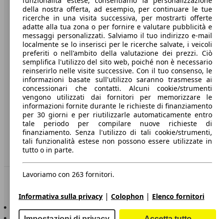
funzionalità estese, consentiamo la personalizzazione
della nostra offerta, ad esempio, per continuare le tue
A proposito di AutoScout24
ricerche in una visita successiva, per mostrarti offerte
adatte alla tua zona o per fornire e valutare pubblicità e
Stampa
messaggi personalizzati. Salviamo il tuo indirizzo e-mail
localmente se lo inserisci per le ricerche salvate, i veicoli
Media
preferiti o nell'ambito della valutazione dei prezzi. Ciò
semplifica l'utilizzo del sito web, poiché non è necessario
Condizioni generali
reinserirlo nelle visite successive. Con il tuo consenso, le
informazioni basate sull'utilizzo saranno trasmesse ai
Informazioni
concessionari che contatti. Alcuni cookie/strumenti
vengono utilizzati dai fornitori per memorizzare le
Privacy
informazioni fornite durante le richieste di finanziamento
per 30 giorni e per riutilizzarle automaticamente entro
Dichiarazione di Accessibilità
tale periodo per compilare nuove richieste di
finanziamento. Senza l'utilizzo di tali cookie/strumenti,
Servizi
tali funzionalità estese non possono essere utilizzate in
tutto o in parte.
Area rivenditori
Lavoriamo con 263 fornitori.
Sempre con te
|
|
Informativa sulla privacy
Colophon
Elenco fornitori
AutoScout24 per iOS
AutoScout24 per Android
Impostazioni di privacy
Accetta tutto