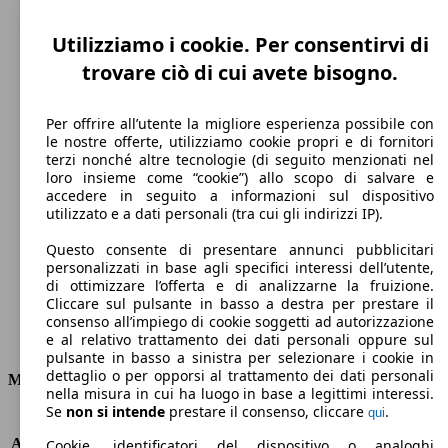
Utilizziamo i cookie. Per consentirvi di
trovare ciò di cui avete bisogno.
Per offrire all’utente la migliore esperienza possibile con
le nostre offerte, utilizziamo cookie propri e di fornitori
terzi nonché altre tecnologie (di seguito menzionati nel
loro insieme come “cookie”) allo scopo di salvare e
206 km/h
accedere in seguito a informazioni sul dispositivo
utilizzato e a dati personali (tra cui gli indirizzi IP).
Velocità massima
Questo consente di presentare annunci pubblicitari
personalizzati in base agli specifici interessi dell’utente,
di ottimizzare l’offerta e di analizzarne la fruizione.
Cliccare sul pulsante in basso a destra per prestare il
Elettrica/Benzina
consenso all’impiego di cookie soggetti ad autorizzazione
e al relativo trattamento dei dati personali oppure sul
Carburante
pulsante in basso a sinistra per selezionare i cookie in
dettaglio o per opporsi al trattamento dei dati personali
Motore e Prestazioni
nella misura in cui ha luogo in base a legittimi interessi.
Se
non si intende
prestare il consenso, cliccare
.
qui
KW (PS)
100 kW (136 PS)
Accelerazione (0-100 km/h)
8.3s
Cookie, identificatori del dispositivo o analoghi