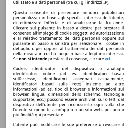
utilizzato e a dati personali (tra cui gli indirizzi IP).
96 KW
Ø 4.
Questo consente di presentare annunci pubblicitari
2008 1.2 puretech Active Pack s&s 130cv
(130 PS)
l/10
75 KW
personalizzati in base agli specifici interessi dell’utente,
2008 1.2 puretech Allure s&s 100cv
(100 PS)
di ottimizzare l’offerta e di analizzarne la fruizione.
Cliccare sul pulsante in basso a destra per prestare il
consenso all’impiego di cookie soggetti ad autorizzazione
e al relativo trattamento dei dati personali oppure sul
pulsante in basso a sinistra per selezionare i cookie in
dettaglio o per opporsi al trattamento dei dati personali
nella misura in cui ha luogo in base a legittimi interessi.
96 KW
Ø 4.
Se
non si intende
prestare il consenso, cliccare
.
2008 1.2 puretech Active Pack s&s 130cv eat8
qui
(130 PS)
l/10
96 KW
2008 1.2 puretech Allure s&s 130cv eat8
(130 PS)
Cookie, identificatori del dispositivo o analoghi
Station wagon
identificatori online (ad es. identificatori basati
Dal 2019
Peugeot
2008 II 2020 Elettrica
sull’accesso, identificatori assegnati casualmente,
identificatori basati sulla rete) insieme ad altre
Diesel
Dimensioni (L/l/A):
informazioni (ad es. tipo di browser e informazioni sul
da 4300 x 1770 x 1530 mm
browser, lingua, dimensioni dello schermo, tecnologie
Potenza:
Model Version
supportate, ecc.) possono essere archiviati sul o letti dal
57 KW (77 PS)
75 KW
Ø 4.
2008 1.2 puretech Active s&s 100cv
dispositivo dell’utente per riconoscerlo ogni volta che
Porte:
(100 PS)
l/10
96 KW
l’utente si connette a un’app o a un sito web, per una o
2008 1.2 puretech GT s&s 130cv eat8
5
(130 PS)
più finalità qui presentate.
Sedili:
Leistung
Ver
5
L’utente può modificare le sue preferenze o revocare il
Bagagliaio: