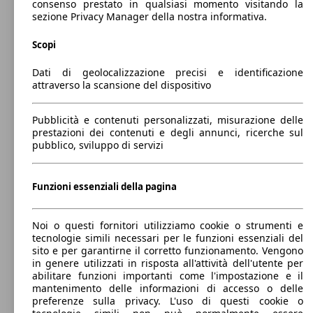
consenso prestato in qualsiasi momento visitando la
434 - 434 Litri
sezione Privacy Manager della nostra informativa.
Mostra versioni
Diesel
Scopi
96 KW
Ø 4.
2008 1.2 puretech Active s&s 130cv
(130 PS)
l/10
Model Version
Dati di geolocalizzazione precisi e identificazione
attraverso la scansione del dispositivo
81 KW
Ø 3.
2008 1.5 bluehdi Active Pack s&s 110cv
(110 PS)
l/10
Leistung
Ver
Pubblicità e contenuti personalizzati, misurazione delle
prestazioni dei contenuti e degli annunci, ricerche sul
pubblico, sviluppo di servizi
96 KW
Ø 4.
2008 1.2 puretech Active s&s 130cv eat8
(130 PS)
l/10
Funzioni essenziali della pagina
96 KW
2008 1.5 bluehdi Active Pack s&s 130cv eat8
(130 PS)
Noi o questi fornitori utilizziamo cookie o strumenti e
96 KW
2008 1.5 bluehdi Allure s&s 130cv eat8
tecnologie simili necessari per le funzioni essenziali del
(130 PS)
sito e per garantirne il corretto funzionamento. Vengono
in genere utilizzati in risposta all'attività dell'utente per
75 KW
Ø 4.
2008 1.2 puretech Allure Navi Pack s&s 100cv
abilitare funzioni importanti come l'impostazione e il
(100 PS)
l/10
mantenimento delle informazioni di accesso o delle
preferenze sulla privacy. L'uso di questi cookie o
75 KW
Ø 3.