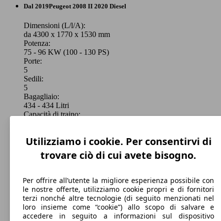
Station wagon
Dal 2019
Peugeot
2008 II 2020 Diesel
Benzina
Dimensioni (L/l/A):
da 4300 x 1770 x 1530 mm
Benzina
Potenza:
Model Version
75 - 96 KW (100 - 130 PS)
Model Version
Porte:
5
Sedili:
Leistung
Ver
5
Leistung
Ver
Bagagliaio:
434 - 434 Litri
Capacità di traino:
0 - 1200 kg
Mostra versioni
Utilizziamo i cookie. Per consentirvi di
trovare ciò di cui avete bisogno.
75 KW
Ø 4.
2008 1.2 puretech Active Pack s&s 100cv
(100 PS)
l/10
75 KW
2008 1.2 puretech Active s&s 100cv
Per offrire all’utente la migliore esperienza possibile con
(100 PS)
le nostre offerte, utilizziamo cookie propri e di fornitori
terzi nonché altre tecnologie (di seguito menzionati nel
loro insieme come “cookie”) allo scopo di salvare e
accedere in seguito a informazioni sul dispositivo