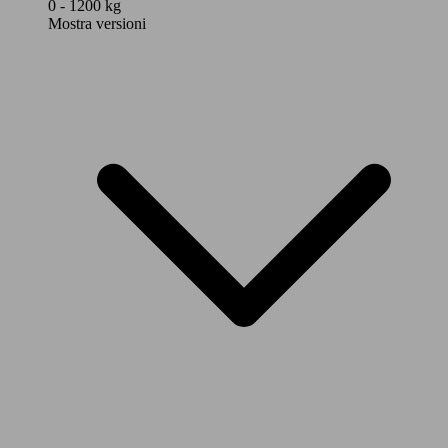
0 - 1200 kg
Mostra versioni
100 KW
2008 1.2 hybrid Active 136cv e-dcs6
(136 PS)
100 KW
2008 1.2 hybrid Allure 136cv e-dcs6
(136 PS)
100 KW
2008 1.2 hybrid GT 136cv e-dcs6
(136 PS)