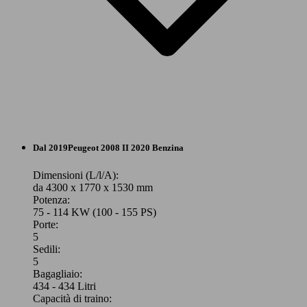
Station wagon
Dal 2019
Peugeot
2008 II 2020 Benzina
Elettrica/Benzina
Dimensioni (L/l/A):
da 4300 x 1770 x 1530 mm
Potenza:
Model Version
75 - 114 KW (100 - 155 PS)
Porte:
5
Sedili:
Leistung
Ver
5
Bagagliaio:
434 - 434 Litri
Capacità di traino: