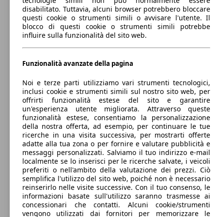
tecnologie simili non può normalmente essere
2008 1.5 bluehdi Active s&s 100cv
(100 PS)
l/10
Station wagon
disabilitato. Tuttavia, alcuni browser potrebbero bloccare
Dal 2013
Peugeot
2008 Benzina
96 KW
questi cookie o strumenti simili o avvisare l'utente. Il
2008 1.5 bluehdi GT s&s 130cv eat8
(130 PS)
blocco di questi cookie o strumenti simili potrebbe
Elettrica
Dimensioni (L/l/A):
influire sulla funzionalità del sito web.
da 4160 x 1740 x 1550 mm
96 KW
Ø 4.
Potenza:
Model Version
2008 1.2 puretech Allure Navi Pack s&s 130cv
(130 PS)
l/10
60 - 96 KW (82 - 131 PS)
Porte:
Funzionalità avanzate della pagina
5
81 KW
Ø 3.
Elettrica
2008 1.5 bluehdi Active s&s 110cv
Sedili:
(110 PS)
l/10
Noi e terze parti utilizziamo vari strumenti tecnologici,
Leistung
Ver
5
inclusi cookie e strumenti simili sul nostro sito web, per
Model Version
Bagagliaio:
offrirti funzionalità estese del sito e garantire
350 - 1200 Litri
un'esperienza utente migliorata. Attraverso queste
Capacità di traino:
funzionalità estese, consentiamo la personalizzazione
2008 1.2 puretech Allure Navi Pack s&s 130cv
96 KW
Ø 4.
0 - 1270 kg
della nostra offerta, ad esempio, per continuare le tue
eat8
(130 PS)
l/10
Leistung
Ver
Mostra versioni
ricerche in una visita successiva, per mostrarti offerte
adatte alla tua zona o per fornire e valutare pubblicità e
75 KW
Ø 3.
messaggi personalizzati. Salviamo il tuo indirizzo e-mail
2008 1.5 bluehdi Allure Navi Pack s&s 100cv
(100 PS)
l/10
localmente se lo inserisci per le ricerche salvate, i veicoli
57 KW
e-2008 Active 100kW
preferiti o nell'ambito della valutazione dei prezzi. Ciò
(77 PS)
semplifica l'utilizzo del sito web, poiché non è necessario
reinserirlo nelle visite successive. Con il tuo consenso, le
informazioni basate sull'utilizzo saranno trasmesse ai
75 KW
Ø 4.
2008 1.2 puretech Allure Pack s&s 100cv
concessionari che contatti. Alcuni cookie/strumenti
(100 PS)
l/10
62 KW
2008 54 kWh Active
vengono utilizzati dai fornitori per memorizzare le
(84 PS)