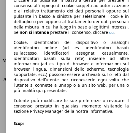
Cliccare sul pulsante in basso a destra per prestare il
consenso all’impiego di cookie soggetti ad autorizzazione
Emissioni di CO2 (combinato)*
e al relativo trattamento dei dati personali oppure sul
pulsante in basso a sinistra per selezionare i cookie in
dettaglio o per opporsi al trattamento dei dati personali
nella misura in cui ha luogo in base a legittimi interessi.
Se
non si intende
prestare il consenso, cliccare
.
qui
Ø 3.6 l/100km
Cookie, identificatori del dispositivo o analoghi
identificatori online (ad es. identificatori basati
Consumi
sull’accesso, identificatori assegnati casualmente,
identificatori basati sulla rete) insieme ad altre
Motore e Prestazioni
informazioni (ad es. tipo di browser e informazioni sul
browser, lingua, dimensioni dello schermo, tecnologie
KW (PS)
75 kW (100 PS)
supportate, ecc.) possono essere archiviati sul o letti dal
Accelerazione (0-100 km/h)
11.4s
dispositivo dell’utente per riconoscerlo ogni volta che
l’utente si connette a un’app o a un sito web, per una o
Velocità massima (km/h)
185 km/h
più finalità qui presentate.
Numero di marce
6
Coppia
250 nm
L’utente può modificare le sue preferenze o revocare il
Cilindrata
1499 ccm
consenso prestato in qualsiasi momento visitando la
sezione Privacy Manager della nostra informativa.
Carburante
Diesel
Cilindri
4
Scopi
Trasmissione
Manuale
Tipo di trazione
trazione anteriore