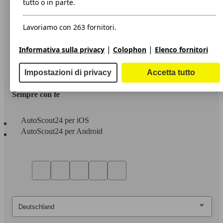
tutto o in parte.
Privacy
Lavoriamo con 263 fornitori.
Dichiarazione di Accessibilità
|
|
Informativa sulla privacy
Colophon
Elenco fornitori
Servizi
Area rivenditori
Impostazioni di privacy
Accetta tutto
Sempre con te
AutoScout24 per iOS
AutoScout24 per Android