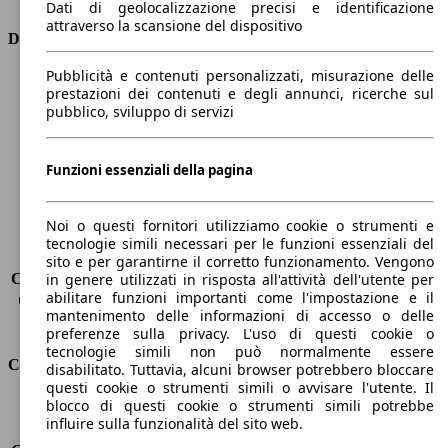
Dati di geolocalizzazione precisi e identificazione
attraverso la scansione del dispositivo
Dimensioni
Pubblicità e contenuti personalizzati, misurazione delle
Lunghezza
4300 mm
prestazioni dei contenuti e degli annunci, ricerche sul
Altezza
1530 mm
pubblico, sviluppo di servizi
Larghezza
1770 mm
Passo
2610 mm
Peso massimo
1731 kg
Funzioni essenziali della pagina
Carico massimo
-
Porte
5
Noi o questi fornitori utilizziamo cookie o strumenti e
Sedili
5
tecnologie simili necessari per le funzioni essenziali del
Carico sul tetto
-
sito e per garantirne il corretto funzionamento. Vengono
Capacità di traino (senza freni)
-
in genere utilizzati in risposta all'attività dell'utente per
abilitare funzioni importanti come l'impostazione e il
Capacità di traino (con freni)
1200 kg
mantenimento delle informazioni di accesso o delle
Volume del bagagliaio
434 l
preferenze sulla privacy. L'uso di questi cookie o
tecnologie simili non può normalmente essere
Consumi
disabilitato. Tuttavia, alcuni browser potrebbero bloccare
questi cookie o strumenti simili o avvisare l'utente. Il
blocco di questi cookie o strumenti simili potrebbe
Emissioni di CO2*
95 g/km (komb.)
influire sulla funzionalità del sito web.
Consumo (urbano)
4.2 l/100km