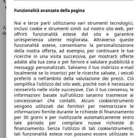
Consumo (extra-urbano)
3.3 l/100km
Consumo (combinato)*
3.6 l/100km
Funzionalità avanzate della pagina
Classe di emissione
Euro 6
Capacità del serbatoio
41 l
Noi e terze parti utilizziamo vari strumenti tecnologici,
AutoScout24 non si assume alcuna responsabilità per la correttezza
inclusi cookie e strumenti simili sul nostro sito web, per
dei dati.
offrirti funzionalità estese del sito e garantire
un'esperienza utente migliorata. Attraverso queste
Torna su
funzionalità estese, consentiamo la personalizzazione
della nostra offerta, ad esempio, per continuare le tue
ricerche in una visita successiva, per mostrarti offerte
adatte alla tua zona o per fornire e valutare pubblicità e
Benvenuti su AutoScout24, il mercato auto europeo.
messaggi personalizzati. Salviamo il tuo indirizzo e-mail
localmente se lo inserisci per le ricerche salvate, i veicoli
preferiti o nell'ambito della valutazione dei prezzi. Ciò
Società
semplifica l'utilizzo del sito web, poiché non è necessario
reinserirlo nelle visite successive. Con il tuo consenso, le
A proposito di AutoScout24
informazioni basate sull'utilizzo saranno trasmesse ai
concessionari che contatti. Alcuni cookie/strumenti
Stampa
vengono utilizzati dai fornitori per memorizzare le
informazioni fornite durante le richieste di finanziamento
Media
per 30 giorni e per riutilizzarle automaticamente entro
tale periodo per compilare nuove richieste di
Condizioni generali
finanziamento. Senza l'utilizzo di tali cookie/strumenti,
tali funzionalità estese non possono essere utilizzate in
Informazioni